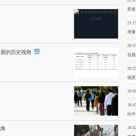
22:0
美签
21:1
考量
20:3
发展的历史视角
后股
20:2
场景
19:0
18:4
出中
视角
18:4