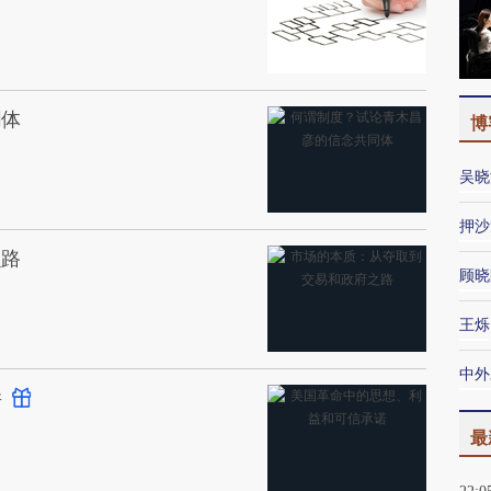
同体
博
吴晓
押沙
之路
顾晓
王烁
中外
诺
最