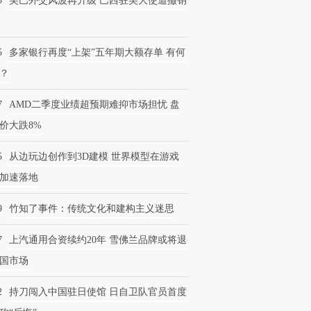
5
美巴外交风波再升级 巴西驻美大使遭撤销
5
多家银行再度“上架”五年期大额存单 有何
？
7
AMD二季度业绩超预期难抑市场担忧 盘
价大跌8%
5
从边玩边创作到3D建模 世界模型在游戏
加速落地
9
竹知了事件：传统文化和建构主义迷思
7
上汽通用合资续约20年 雪佛兰品牌或将退
国市场
2
持刀闯入中国驻日使馆 日自卫队官员首度