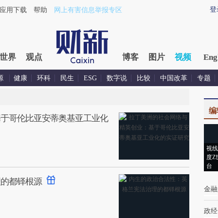
登
应用下载
帮助
网上有害信息举报专区
世界
观点
博客
图片
视频
Eng
源
健康
环科
民生
ESG
数字说
比较
中国改革
专题
编
基于哥伦比亚安蒂奥基亚工业化
视线
度Z
台
理的都铎根源
金融
政经