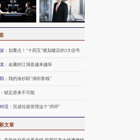
客
波
：
划重点！“十四五”规划建议的3大信号
龙
：
金庸的江湖是越来越坏
阳
：
我的洛杉矶“湖街客栈”
：
锁定原来不可能
对话
：
完成垃圾管理这个“闭环”
新文章