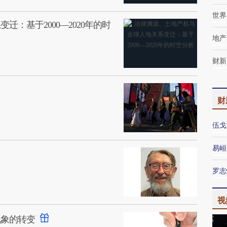
世界
：基于2000—2020年的时
地产
财新
财
伍戈
易峘
罗志
视
现象的转变