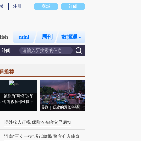
录
注册
商城
订阅
lish
mini+
周刊
数据通
讣闻
辑推荐
｜被称为“蟑螂”的印
世代 将教育部长拱下
显影｜瓜农的漫长等待
｜
境外收入征税 保险收益缴交已启动
｜
河南“三支一扶”考试舞弊 警方介入侦查