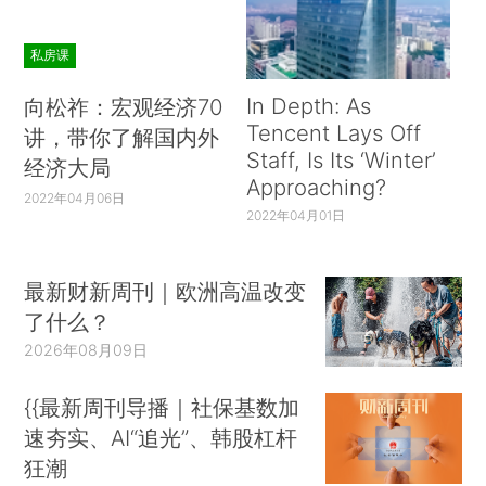
及发出声音并促进政治参与的平权运动；补充市
场，即提供基础设施和人力资本等公共品；削弱市
私房课
场，即通过国家对生产资料的所有权以及命令与控
In Depth: As
向松祚：宏观经济70
）
制政策对市场的过度干预。
Tencent Lays Off
讲，带你了解国内外
财政结果
Staff, Is Its ‘Winter’
经济大局
Approaching?
2022年04月06日
政府构建的核心是财政：就像主权国家对合法
2022年04月01日
暴力拥有垄断权一样，政府也试图垄断以税收形式
从公众手中合法征收资源的权力。对于来自直接税
最新财新周刊｜欧洲高温改变
（不同于间接税）、自然资源或外国援助的收入尤
了什么？
其如此（Brautigam、Fjeldstad and Moore，
2026年08月09日
2008； Besley and Persson，2013）。对治理不
善和公共服务提供匮乏的解释经常与国家的征税能
{{最新周刊导播｜社保基数加
力不足联系在一起：公民纳税越少，他们的国家主
速夯实、AI“追光”、韩股杠杆
人翁感越低，对服务和问责制，或者惩治腐败行为
狂潮