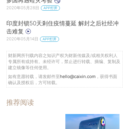
多国再遇蝗灾考验
1.参差不齐的表现
2020年05月28日
APP打开
关于政府角色及其有效性的文献汗牛充栋（有
印度封锁50天剎住疫情蔓延 解封之后社经冲
关近期概述，请参阅Bardhan，2016）。有一部分
击难复
强调政府在保护产权方面的作用，以及对自身施加
2020年05月14日
APP打开
限制以使政府不至于沦为没收的工具。另一部分文
献关注在发展的背景下建立有效政府对于实现发展
财新网所刊载内容之知识产权为财新传媒及/或相关权利人
专属所有或持有。未经许可，禁止进行转载、摘编、复制及
目标和减少贫困的重要性（Page and Pande，
建立镜像等任何使用。
2018）。本文更多关注政府在提供如经济稳定、卫
如有意愿转载，请发邮件至
hello@caixin.com
，获得书面
生、教育与监管等基本服务方面的积极作用。
确认及授权后，方可转载。
（
①Rodrik and Subramanian（2003）为政府在市场
中的作用提供了一个功能性定义：创造市场，即提
推荐阅读
供法治和产权保护、确保合同的神圣性；稳定和矫
正市场，即涉及健全的中央银行和稳健的监管机
构；使市场合法化，即涉及税收和再分配政策，以