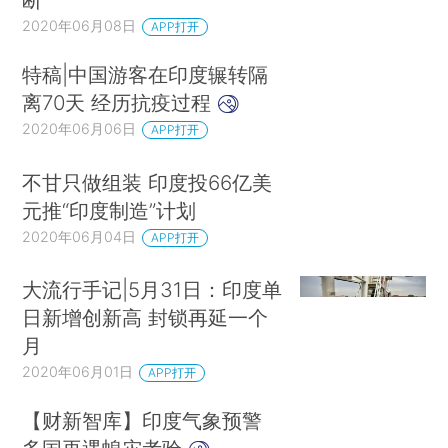
好于公共服务提供和问责常规化且更依赖地方政府
2020年06月08日
APP打开
能力时；在涉及等级制度和地位的社会规范与价值
特稿|中国游客在印度辗转隔
观影响较小的物品和服务上，表现要好于这些规范
离70天 经历抗疫过程
和价值可发挥灵活影响的领域。
2020年06月06日
APP打开
第2部分对这些失败和成功的模式提出了几种
不甘只做组装 印度投66亿美
解释：基层政府的人员短缺；印度过早实现民主的
元推“印度制造”计划
后果；以及种姓、性别和宗教造成的长期社会分
2020年06月04日
APP打开
裂。第3部分讨论了有关印度政府表现不佳的两个
解释——印度政府部门规模过大以及被裙带政治裹
大流行手记|5月31日：印度单
挟。这两个解释虽然常被提及，但进一步探究后发
日新增创新高 封锁再延一个
现并不那么令人信服。最后的结论部分简要评论了
月
印度政府能力的某些变化模式，其中之一便是，尽
2020年06月01日
APP打开
管在宏观经济方面变得更加令人担忧，但是昔日在
【财新智库】印度气象预警
微观层面的劣势已得到显著改善。