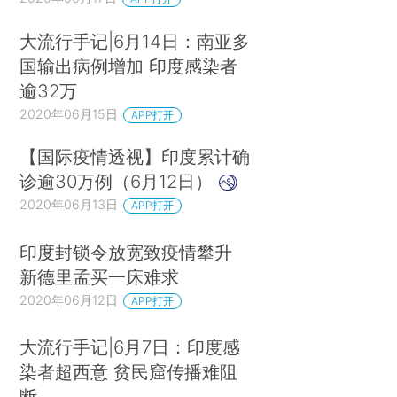
参与——且没有发生全国性争端。在过去10年中，
大流行手记|6月14日：南亚多
它扩展了大型项目，例如统一身份认证系统
国输出病例增加 印度感染者
（Aadhaar），这是世界上最大的生物识别项目
逾32万
（在启动后的7年内，已有10亿人注册）。最近，
2020年06月15日
APP打开
它实施了商品和服务税（GST），这是近几年最雄
【国际疫情透视】印度累计确
心勃勃的税收改革之一。印度在合同执行能力方面
诊逾30万例（6月12日）
的排名较低，但其凶杀率已从1990年的每10万人
2020年06月13日
APP打开
5.1下降至2016年的3.2（UNODC，2019）。
印度封锁令放宽致疫情攀升
本文的第1部分阐述了印度政府的表现，着重
新德里孟买一床难求
论述它在有效履行一些困难职能的同时又极不胜任
2020年06月12日
APP打开
其他职能的矛盾现象。本文认为印度政府在某些情
况和环境下表现较好，具体而言，在宏观经济结果
大流行手记|6月7日：印度感
方面的表现要好于在微观经济结果方面的表现；在
染者超西意 贫民窟传播难阻
公共服务提供有内置退出机制且不定期时，表现要
断