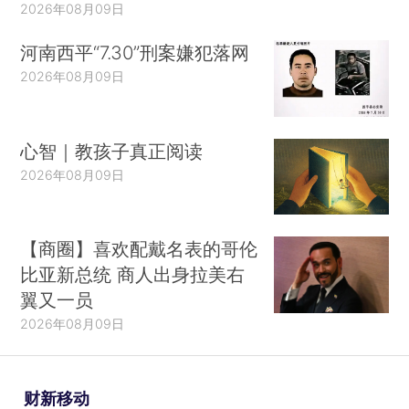
的要求也越低（Persson and Rothstein，
2026年08月09日
2015）。
河南西平“7.30”刑案嫌犯落网
2026年08月09日
对于独立前的英属印度，如果以军事能力和对
暴力的垄断权衡量，它有一个强政府；但是如果以
收入（以及相应的公共品支出）衡量，那么它有一
心智｜教孩子真正阅读
个弱政府。政府收入在国民收入中的占比在1871年
2026年08月09日
为2％，在1920—1930年仅为3%—5％，相较而
言，在两次世界大战的间歇期，英国为19％，日本
为29％（Roy，2011）。按人均水平计算，在1920
【商圈】喜欢配戴名表的哥伦
—1930年，英属马来联邦的平均支出是英属印度的
比亚新总统 商人出身拉美右
翼又一员
10倍以上，英属锡兰（今斯里兰卡）的平均支出超
2026年08月09日
过英属印度3倍，而诸如菲律宾等其他英属殖民地
和荷属东印度群岛的支出是英属印度的两倍以上，
而法属印度支那的支出比英属印度高出40％—
财新移动
50％（Roy，1996）。