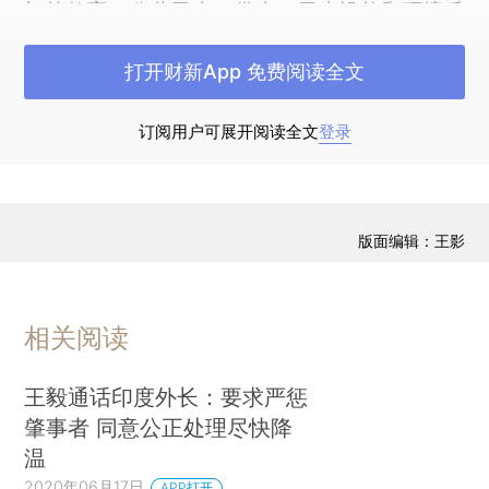
初等教育、公共卫生、供水、卫生设施和环境质
量。虽然从政府角度看它有效地管理着世界上最大
打开财新App 免费阅读全文
的武装力量之一，但在管理公共服务机构方面却不
那么有效。很多关于印度的研究文献讨论了那些未
订阅用户可展开阅读全文
登录
能产生有意义结果的项目，这或许源于政客和官僚
的执行不力和寻租行为，或者因为对某些社会群体
造成了歧视（Niehaus and Sukhtankar，2013；
Fisman、Schulz and Vig，2014；Sheahan et
版面编辑：王影
al.，2018；Lehne、Shapiro and Vanden
Eynde，2018）。曾有学者（Sukhtankar and
相关阅读
Vaishnav，2015）全面回顾了关于印度腐败的研
究。
王毅通话印度外长：要求严惩
但另一方面，印度政府在成功完成复杂任务和
肇事者 同意公正处理尽快降
大规模行动方面有着出色的表现。它多次举行亿万
温
选民参与的选举——在2019年大选中有近9亿选民
2020年06月17日
APP打开