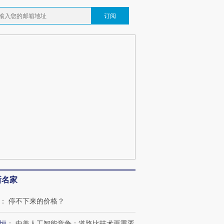
订阅
新名家
：
停不下来的价格？
恒
：
中美人工智能竞争：道路比技术更重要