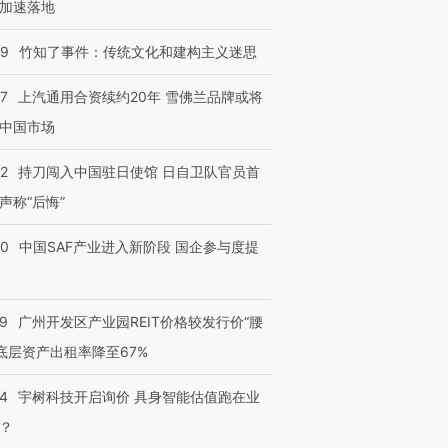
加速落地
09
竹知了事件：传统文化和建构主义迷思
47
上汽通用合资续约20年 雪佛兰品牌或将
中国市场
42
持刀闯入中国驻日使馆 日自卫队官员首
声称“后悔”
30
中国SAF产业进入新阶段 国企参与度提
29
广州开发区产业园REIT价格较发行价“腰
 底层资产出租率降至67%
24
宇树科技开启询价 具身智能估值跑在业
？