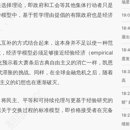
场景
共选择理论，即政府和工会等其他集体行动者只是
学模型中，基于哲学理由提倡的有限政府也是经济
19:
18:
退出
互补的方式结合起来，这本身并不足以使一种范
18:
经济学模型必须足够接近经验经济（empirical
度发
变化预示着大萧条后古典自由主义的消亡一样，凯恩
18:
年代滞胀的挑战。同样，在全球金融危机之后，随着
高
主义的幻想也在逐渐破灭。
18:
将民主、平等和可持续伦理与更基于经验研究的
斩”
思关于交换过程的标准模型，即价格接受者在完备
18:
绩前