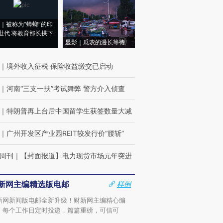
｜被称为“蟑螂”的印
世代 将教育部长拱下
显影｜瓜农的漫长等待
｜
境外收入征税 保险收益缴交已启动
｜
河南“三支一扶”考试舞弊 警方介入侦查
｜
特朗普再上台后中国留学生获签数量大减
｜
广州开发区产业园REIT较发行价“腰斩”
周刊
｜
【封面报道】电力现货市场元年突进
新网主编精选版电邮
样例
新网新闻版电邮全新升级！财新网主编精心编
，每个工作日定时投递，篇篇重磅，可信可
。