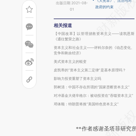
《大宪章》、法治与对
出版日期 2021-08-
政府的约束
01
相关报道
【中国改革】以管理拯救资本主义——读凯恩斯
《通往繁荣之路》
资本主义和社会主义——评科尔奈的《动态变化、
竞争和剩余经济》
美式资本主义的蜕变
皮凯蒂的“资本主义第二定律”是基本原理吗？
影响力投资重塑了资本主义吗
郭树清：中国不存在所谓的“国家垄断资本主义”
对冲基金大佬辛格尔：被动投资在“吞噬资本主义”
邓体顺：特朗普将推“美国特色资本主义”
**作者感谢圣塔菲研究所