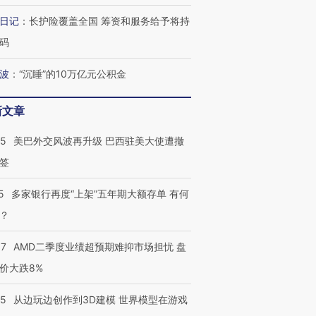
日记
：
长护险覆盖全国 筹资和服务给予将持
码
波
：
“沉睡”的10万亿元公积金
新文章
05
美巴外交风波再升级 巴西驻美大使遭撤
签
5
多家银行再度“上架”五年期大额存单 有何
？
37
AMD二季度业绩超预期难抑市场担忧 盘
价大跌8%
25
从边玩边创作到3D建模 世界模型在游戏