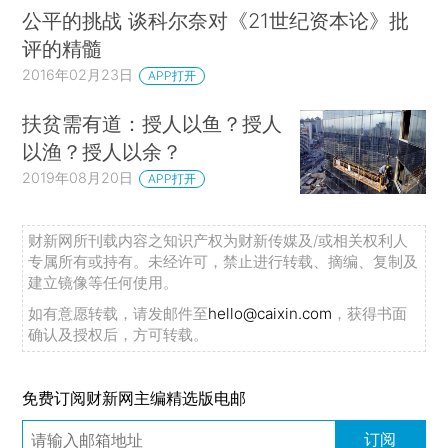
公平的挑战 谈科尔奈对《21世纪资本论》批
评的精髓
2016年02月23日
APP打开
扶贫需有道：授人以鱼？授人
以渔？授人以余？
2019年08月20日
APP打开
财新网所刊载内容之知识产权为财新传媒及/或相关权利人
专属所有或持有。未经许可，禁止进行转载、摘编、复制及
建立镜像等任何使用。
如有意愿转载，请发邮件至
hello@caixin.com
，获得书面
确认及授权后，方可转载。
免费订阅财新网主编精选版电邮
订阅