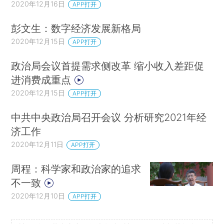
2020年12月16日
APP打开
民主进程的扭曲误导。投票造假、胁迫和贿赂成为
选举策略，破坏了对包容性政策的激励，因为只有
彭文生：数字经济发展新格局
在干净的选举中，糟糕的经济发展业绩才会受到惩
2020年12月15日
APP打开
罚（Collier and Hoeffler，2015）。
政治局会议首提需求侧改革 缩小收入差距促
不过，即便是诚实的选举也不能确保社会和平
进消费成重点
或者良好的经济管理。例如在中东地区，伊拉克的
2020年12月15日
APP打开
马利基总统与埃及的穆尔西总统是通过民主选举产
中共中央政治局召开会议 分析研究2021年经
生的，却带来了社会秩序崩溃。非洲通过选举实现
济工作
权力交接最成功的两个国家是加纳和赞比亚，它们
2020年12月11日
APP打开
都发生了经济危机。民主制度下的政策制定不但可
能被特殊利益集团绑架，而且可能被真诚信仰者的
周程：科学家和政治家的追求
不一致
错误叙事误导。此外，许多政策的结果取决于公共
2020年12月10日
组织机构的有效落实。而在许多贫困社会，包括法
APP打开
院、警察、学校和医院在内的关键公共服务因为职