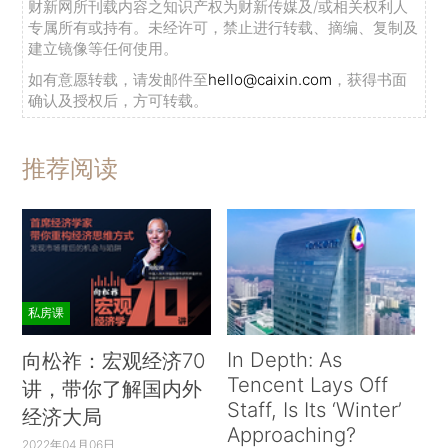
员的腐败而遭到破坏。阿克洛夫与克兰顿的研究把
财新网所刊载内容之知识产权为财新传媒及/或相关权利人
专属所有或持有。未经许可，禁止进行转载、摘编、复制及
组织业绩作为内化的心理建构（mental
建立镜像等任何使用。
constructs）的函数，给组织功能失调提供了有力
如有意愿转载，请发邮件至
hello@caixin.com
，获得书面
的心理学分析架构（Akerlof and Kranton，
确认及授权后，方可转载。
2011）。公共机构的文化氛围可以作为这方面因素
的简称。
推荐阅读
基于利益和权力滥用的政治经济学研究固然极
为重要，文化因素也正在被小心翼翼地重新接纳为
合理的解释。近期有关文化因素的经济学研究成果
包括圭索等人的研究（Guiso et al.，2006；Bisin
私房课
and Verdier，2011；Alesina and Guiliano，
2015；Gorodnichenko and Roland，2011）。麦
In Depth: As
向松祚：宏观经济70
克洛斯基对“资产阶级时代”（Bourgeois Era）欧洲
Tencent Lays Off
讲，带你了解国内外
Staff, Is Its ‘Winter’
经济起飞有十分重要的重新评价，是一个里程碑
经济大局
Approaching?
（McCloskey，2006，2010，2016）。她的看法
2022年04月06日