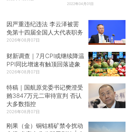
2022年04月01日
明显不同于把制度作为首要因素的传统观点，而强
调新兴的中产阶级价值观，将之视为经济转型的关
因严重违纪违法 李云泽被罢
键基础。
免第十四届全国人大代表职务
然而，尽管文化作为经济成就的可行解释已不
2026年08月07日
再遭到排斥，鉴于过去对中国发展停滞等现象的尴
财新调查｜7月CPI或继续降温
尬分析结果，文化解释显然难以单独成立，而必须
PPI同比增速有触顶回落迹象
纳入理性选择的研究架构中。经济学与社会心理学
2026年08月07日
在近期的联合拓展了可以被接受为理性行为的范
围，不过这些进展仍缺乏一个整体理论架构。行为
特稿｜国航原党委书记樊澄受
经济学虽然有丰富成果，但仍主要关注可能源自进
贿3847万元二审待宣判 否认
化过程的通行决策偏向，如快思考（Kahneman，
大多数指控
2011）；或价值观偏向，如群体偏好（Greene，
2026年08月07日
2013）。由于这些偏向是普遍存在的，它们对分析
刚果（金）铜钴精矿禁令扰动
各国的经济发展差异作用不大。阿克洛夫与克兰顿