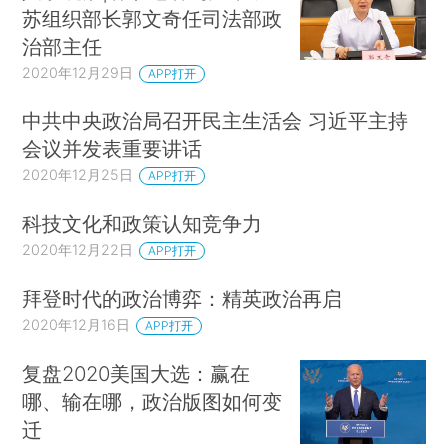
苏组织部长郭文奇任司法部政
解为政治权力结构的反映（Bates，1981）。对国
治部主任
家有害的政策并非错误，而是为精英集团利益服务
2020年12月29日
APP打开
的理性策略。经济学与政治学这一成果丰硕的联
中共中央政治局召开民主生活会 习近平主持
姻，其典型例子包括贝斯利和佩尔松（Besley and
会议并发表重要讲话
Persson，2011），以及阿西莫格鲁和罗宾逊
2020年12月25日
APP打开
（Acemoglu and Robinson，2012）。他们关注
的政策用经济学术语来讲属于再分配性质，用政治
科技文化和政策认知竞争力
学术语来讲则具有掠夺性质。
2020年12月22日
APP打开
苏联解体后，贫困国家权力结构遭受的冲击有
拜登时代的政治博弈：精英政治再启
一个明确的预期结果：政策会变得更具包容性，使
2020年12月16日
APP打开
这些国家向富裕国家靠拢。有学者对肯尼亚做了严
复盘2020美国大选：赢在
格检验，表明转向多党民主制导致公共支出的空间
哪、输在哪，政治版图如何变
分配更加均等（Burgess et al.，2015）。然而，
迁
此类成就相对有限，这可以部分归因于强势群体对