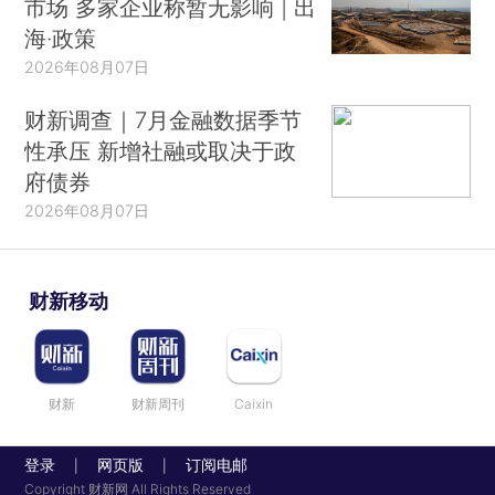
市场 多家企业称暂无影响 | 出
关于“身份经济学”（identity economics）的研究则
海·政策
聚焦于和文化因素有潜在联系的决策过程，给行为
2026年08月07日
经济学的下一阶段研究奠定了基础（Akerlof and
Kranton，2011）。以此为依据，本文第2节将探讨
财新调查｜7月金融数据季节
文化的构成要件及其传播和演化的过程，并介绍近
性承压 新增社融或取决于政
期的某些正式模型，在这些模型中，价值观对制度
府债券
和政策的决定起着关键作用。本文第3节将转向政
2026年08月07日
治后果的讨论：就制度对确立政府正当性的重要意
义，引入身份概念如何能对此提出质疑；涉他激励
财新移动
（other-regarding motivations）如何可以给政府
能力提供新的研究思路；文化因素如何协调在可行
均衡与失调均衡中的预期行为；有误导的叙事如何
财新
财新周刊
Caixin
阻碍社会学习。
2.文化基因
登录
网页版
订阅电邮
|
|
Copyright 财新网 All Rights Reserved