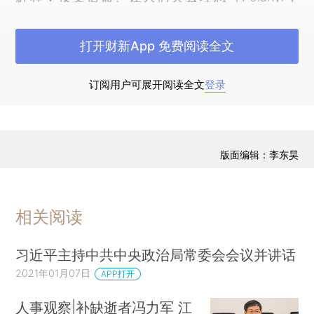
1944），拒绝民主制度（Lipset，1959），以及把
人际交流当作零和博弈（Foster，1965），等等。
打开财新App 免费阅读全文
上述解释不能令人信服。随着资本走向全球流
订阅用户可展开阅读全文
登录
动，禀赋成为内生因素，资本却依然从贫困地区流
出而非流入。到20世纪80年代，经济学家大多已
把发展差距归因于政策选择。与之类似，随着儒家
文化占据主导的地区出现爆发式的经济起飞，以苏
版面编辑：李东昊
联崩溃为代表的对民主制度的普遍热情兴起
（Fukuyama，1992），以及理性预期学派对人们
相关阅读
总会延续先前错误的理论所做的批判，文化因素的
解释也被纷纷放弃。
习近平主持中共中央政治局常委会会议并讲话
20世纪90年代，经济学与政治学开展合作，
2021年01月07日
APP打开
发展出一种强有力的新解释。贝茨率先指出，经济
人事观察|补缺逝者冯力军 江
学家视为发展差异原因的政策选择差异，可以被理