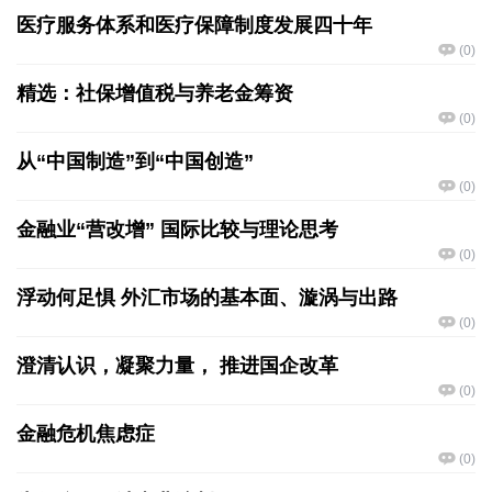
医疗服务体系和医疗保障制度发展四十年
(
0
)
精选：社保增值税与养老金筹资
(
0
)
从“中国制造”到“中国创造”
(
0
)
金融业“营改增” 国际比较与理论思考
(
0
)
浮动何足惧 外汇市场的基本面、漩涡与出路
(
0
)
澄清认识，凝聚力量， 推进国企改革
(
0
)
金融危机焦虑症
(
0
)