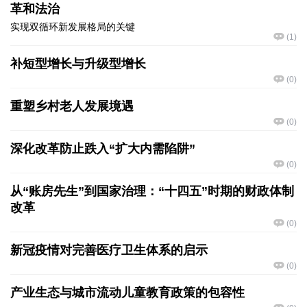
革和法治
实现双循环新发展格局的关键
(
1
)
补短型增长与升级型增长
(
0
)
重塑乡村老人发展境遇
(
0
)
深化改革防止跌入“扩大内需陷阱”
(
0
)
从“账房先生”到国家治理：“十四五”时期的财政体制
改革
(
0
)
新冠疫情对完善医疗卫生体系的启示
(
0
)
产业生态与城市流动儿童教育政策的包容性