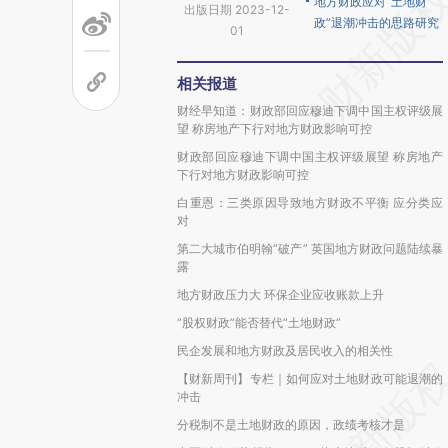
地方财政应对“土地财
出版日期 2023-12-
政”退潮冲击的思路研究
01
相关报道
财经早知道：财政部回应穆迪下调中国主权评级展
望 称房地产下行对地方财政影响可控
财政部回应穆迪下调中国主权评级展望 称房地产
下行对地方财政影响可控
白重恩：三类原因导致地方财政不平衡 应分类应
对
第二大城市伯明翰“破产” 英国地方财政问题陆续暴
露
地方财政压力大 环保企业应收账款上升
“股权财政”能否替代“土地财政”
民企发展和地方财政及居民收入的相关性
【财新周刊】专栏｜如何应对土地财政可能退潮的
冲击
分税制不是土地财政的原因，政绩考核才是