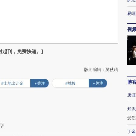
易峘
视
时起刊，免费快递。]
版面编辑：吴秋晗
博
#土地出让金
+关注
#城投
+关注
唐涯
知识
受伤
型
丁金