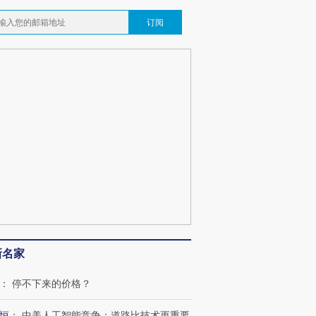
订阅
新名家
：
停不下来的价格？
恒
：
中美人工智能竞争：道路比技术更重要