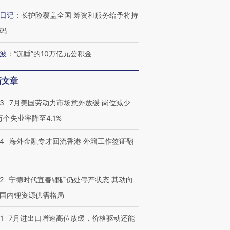
日记
：
长护险覆盖全国 筹资和服务给予将持
码
波
：
“沉睡”的10万亿元公积金
新文章
43
7月美国劳动力市场意外放缓 岗位减少
3万个失业率降至4.1%
14
海外金融专才回流香港 外籍工作签证翻
2
宁德时代宜春锂矿仍处停产状态 其动向
国内锂资源供需格局
跨国走私7万
视线｜被称为“蟑螂”的印
视线｜“入侵”还是“人道危
检体内含3种
1
7月进出口增速高位放缓，价格驱动还能
度Z世代 用街头抗争将教
机”？难民潮撕裂西班牙
秘鲁纳斯
育部长拱下台
飞地休达
13人遇难