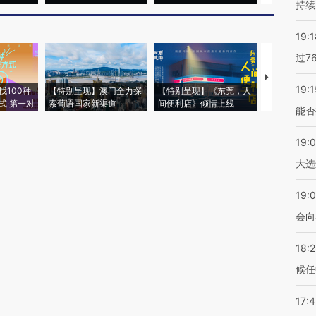
持续
19:1
过7
【推广】走
19:1
找100种
【特别呈现】澳门全力探
【特别呈现】《东莞，人
会，让数智科
式·第一对
索葡语国家新渠道
间便利店》倾情上线
业
能否
19:
大选
19:0
会向
18:
候任
17: