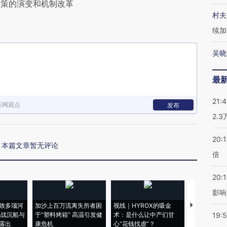
政策的演变和机制改革
村夫
续加
吴晓
最
21:
新网观点
发布
2.
20:
本篇文章暂无评论
倍
20:1
影响
致多瑙河
加沙上百万流离失所者困
视线｜HYROX的吸金
马航飞行员
二战沉船与
于“塑料烤箱” 高温引发健
术：是什么让中产们甘
粒摇头丸 尿
19:5
露出
康危机
心“花钱找虐”？
毒品