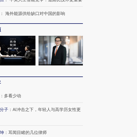
：
海外能源供给缺口对中国的影响
频
客
：
多看少动
分子
：
AI冲击之下，年轻人与高学历女性更
坤
：
耳闻目睹的几位律师