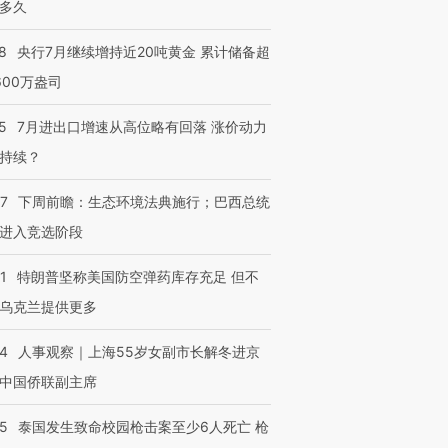
多久
8
央行7月继续增持近20吨黄金 累计储备超
600万盎司
进第四届链博
【商旅对话】华住集团
5
7月进出口增速从高位略有回落 涨价动力
技“链”接产
【特别呈现】寻找100种
CFO：不靠规模取胜，华
【特别呈
有意思的生活方式·第三对
住三大增长引擎是什么？
有意思的
持续？
07
下周前瞻：生态环境法典施行；巴西总统
进入竞选阶段
1
特朗普坚称美国防空弹药库存充足 但不
乌克兰提供更多
24
人事观察｜上海55岁女副市长解冬进京
中国侨联副主席
45
泰国发生致命校园枪击案至少6人死亡 枪