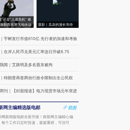
侵”还是“人道危机” 难
撕裂西班牙飞地休达
显影｜瓜农的漫长等待
｜
宇树发行市值610亿 先行者的加速和考验
｜
在岸人民币兑美元汇率连日升破6.75
我闻
｜
艾路明及多名股东被拘
｜
特朗普再签两份行政令限制出生公民权
周刊
｜
【封面报道】电力现货市场元年突进
新网主编精选版电邮
样例
新网新闻版电邮全新升级！财新网主编精心编
，每个工作日定时投递，篇篇重磅，可信可
。