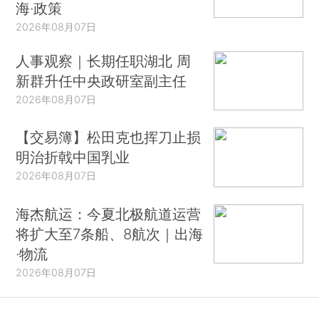
海·政策
理方法，着眼于在关注国有企业改革的国家中形成
2026年08月07日
严谨的政策讨论。巴西就是一个关注国有企业改革
的国家，而上述危机已经促使私营部门和政府主动
人事观察｜长期任职湖北 周
采取措施，以恢复投资者和市场的信心。（*8.参见
新群升任中央政研室副主任
第二节第5小节关于巴西的内容。）2015年9月，
2026年08月07日
巴西证券交易所推出了一项创新性的国有企业治理
【交易簿】松田克也挥刀止损
方案（国家治理计划），为同意遵守最佳实践指引
明治折戟中国乳业
的上市国有企业提供特别认证。2016年6月，巴西
2026年08月07日
颁布了关于国有企业的新法规，其中包含了许多特
殊的治理规定。
海杰航运：今夏北极航道运营
将扩大至7条船、8航次｜出海
尽管对混合所有制公司而言，上市国有企业的
·物流
治理挑战都是共同的，但是各国应对这些挑战的方
2026年08月07日
法各式各样。在本文中，我们描述了上市国有企业
适用的制度框架在8个国家的演变和现状，展现了