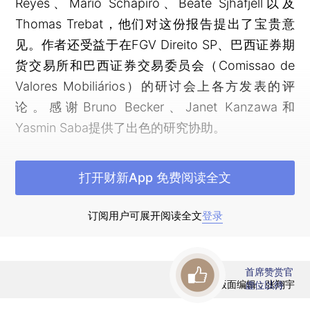
Reyes、Mario Schapiro、Beate Sjháfjell以及
Thomas Trebat，他们对这份报告提出了宝贵意
见。作者还受益于在FGV Direito SP、巴西证券期
货交易所和巴西证券交易委员会（Comissao de
Valores Mobiliários）的研讨会上各方发表的评
论。感谢Bruno Becker、Janet Kanzawa和
Yasmin Saba提供了出色的研究协助。
引言
打开财新App 免费阅读全文
国家仍在经营企业。尽管在东欧社会主义经济
崩溃之后，出现了国有企业覆灭的预言，但国有企
订阅用户可展开阅读全文
登录
业在全球经济中依然非常活跃。截至2010年，国有
企业的市值约占全世界企业总市值的五分之一。
首席赞赏官
（*1.Why China is Different，THE E，Nov. 11，
版面编辑：张翔宇
虚位以待
2010. ）之后，上市国有企业虽然普遍受到近期物