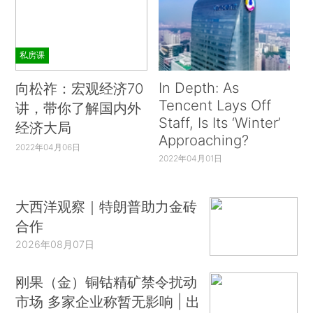
531（2015）. ）其次，巴西石油公司处于巴西历
史上最大腐败丑闻的中心。执政的工人党及其盟友
在该公司任命了许多重要高管。这些被任命的公司
私房课
高管策划了一场大规模的投标操纵计划，为政界人
士提供了一笔竞选贿赂基金，同时为腐败的内部人
In Depth: As
向松祚：宏观经济70
Tencent Lays Off
讲，带你了解国内外
士提供了丰厚的报酬。（*6.What Is the Petrobras
Staff, Is Its ‘Winter’
经济大局
Scandal that Is Engulfing Brazil?，FIN. TIMES，
Approaching?
Mar. 31，2016，https：//www. ft.
2022年04月06日
2022年04月01日
com/content/6e8b0e28-f728-11e5-803c-
d27c7117d132. ）目前为止，巴西石油已经减记了
大西洋观察｜特朗普助力金砖
20多亿美元的直接腐败款项，（*7.Petrobras，
合作
Annual Report on Form 20-F（2015），第30
2026年08月07日
页。）但分析人士估计，总损失远大于此。
刚果（金）铜钴精矿禁令扰动
在本文中，我们评估了与企业混合所有制相关
市场 多家企业称暂无影响 | 出
的治理挑战，并考察了各国针对上市国有企业的治