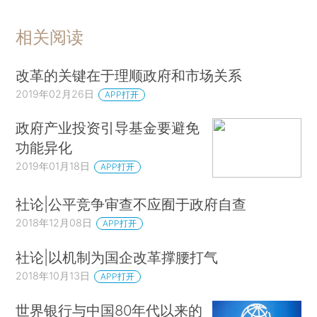
价下跌的影响，但仍然在各自的经济体和资本市场
中继续扮演主要角色。由于政策制定者鼓励国有企
相关阅读
业发行部分股票，以代替私有化或者作为私有化的
第一步，上市国有企业，即仍然由政府所有但部分
改革的关键在于理顺政府和市场关系
股份可以在公开股票市场交易的企业，在世界各地
2019年02月26日
APP打开
仍占据重要地位，甚至还有所增强。
政府产业投资引导基金要避免
上市公司的“混合所有制”模式正在蔓延。比
功能异化
如，沙特阿拉伯以前实行的制度是国家拥有国有企
2019年01月18日
APP打开
业的全部所有权，最近却宣布打算将石油巨头阿美
社论|公平竞争审查不应囿于政府自查
石油上市。（*2.Saudi Arabia Considers Aramco
2018年12月08日
APP打开
Share Sale，FINANCIAL TIMES，Jan. 7，2016.
）在中国，政府支持混合所有制，以改革庞大的国
社论|以机制为国企改革撑腰打气
有经济部门。（*3.参见第二部分第8节关于中国的
2018年10月13日
APP打开
内容。）推动混合所有制的理念是，向国有企业注
世界银行与中国80年代以来的
入私人资本后，将改善它们的管理，并使之受到市