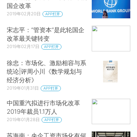
国企改革
场规则的约束。
2019年02月20日
APP打开
然而，因为“国家”是一种独特的所有者类型，
宋志平：“管资本”是此轮国企
所以混合所有制结构在标准的上市公司的公司治理
改革最关键转变
问题之上，又增加了独特的治理挑战。由于监督国
2019年02月17日
APP打开
有企业的官员与拥有国有企业的公民相分离，国家
所有制产生了自己的代理问题。正如最近在巴西发
徐忠：市场化、激励相容与系
生的那样，这些独特的治理挑战导致的问题不断引
统论|评周小川《数学规划与
发丑闻。巴西石油股份有限公司（简称“巴西石油公
经济分析》
司”）是一家政府控制的石油巨头，其股票在国内和
2019年01月31日
APP打开
纽约证券交易所上市。此前，该公司一直被视为公
中国重汽拟进行市场化改革
司治理和业绩稳健的国际典范，（*4.THE WORLD
2019年裁员1.1万人
BANK，CORPORATE GOVERNANCE OF STATE-
2019年01月28日
APP打开
OWNED ENTERPRISES：A TOOLKIT 44-
5（2014）（citing Petrobras among “several
苏海南：央企工资市场化有何