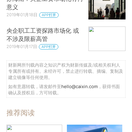
successful listed SOEs\[that\]are recognized as
意义
world leaders”）；Francisco Flores Macias &
2019年01月18日
APP打开
Aldo Musacchio，The Return of State-Owned
央企职工工资探路市场化 或
Enterprises：Should We Be Afraid?，HARV.
不涉及限薪高管
INTL REV. ，Apr. 4，2009. ）但如今它在两个方
2019年01月17日
APP打开
面陷入了危机。
首先，在过去10年中，巴西政府把巴西石油公
财新网所刊载内容之知识产权为财新传媒及/或相关权利人
司作为宏观经济政策的工具，使油价远低于国际市
专属所有或持有。未经许可，禁止进行转载、摘编、复制及
建立镜像等任何使用。
场价格，以对抗通胀。这导致巴西石油公司遭受了
如有意愿转载，请发邮件至
hello@caixin.com
，获得书面
重大损失以及投资能力的减损。（*5.Edmar Luis
确认及授权后，方可转载。
Fagundes de Almeida et al. ，Impactos da
conteno dos preos de combustíveis no
推荐阅读
Brasil e opes de mecanismos de
precificao，35 REV. ECON. POL.