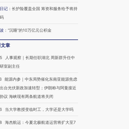
日记
：
长护险覆盖全国 筹资和服务给予将持
码
波
：
“沉睡”的10万亿元公积金
新文章
25
人事观察｜长期任职湖北 周新群升任中
研室副主任
3
能源内参｜中东局势催化东南亚能源焦虑
出台光伏新政加速转型；伊朗称与阿曼接近
协议 海峡现有两条航道将关闭
6
当大学教授变临时工，大学还是大学吗
8
海杰航运：今夏北极航道运营将扩大至7