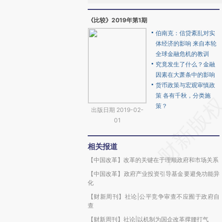
《比较》2019年第1期
伯南克：信贷紊乱对实
体经济的影响 来自本轮
全球金融危机的教训
究竟发生了什么？金融
因素在大萧条中的影响
货币政策与宏观审慎政
策 各有千秋，分类施
策？
出版日期 2019-02-
01
相关报道
【中国改革】改革的关键在于理顺政府和市场关系
【中国改革】政府产业投资引导基金要避免功能异
化
【财新周刊】社论|公平竞争审查不应囿于政府自
查
【财新周刊】社论|以机制为国企改革撑腰打气