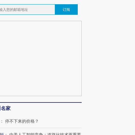
订阅
新名家
：
停不下来的价格？
恒
：
中美人工智能竞争：道路比技术更重要