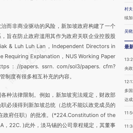
村夫
续加
治而非商业驱动的风险，新加坡政府构建了一个
吴晓
系，旨在防止政府滥用其作为政府关联企业控股股
 & Luh Luh Lan，Independent Directors in
最
e Requiring Explanation，NUS Working Paper
13:
：//papers. ssrn. com/sol3/papers. cfm?
央政
) 相关的监管制度有很多相互补充的内容。
12:1
多国
各种法律限制。例如，新加坡宪法规定，财政部
达成
免职必须得到新加坡总统（总统不能以政党成员的
11:5
）的批准。(*224.Constitution of the
Arts. 22A，22C. )此外，淡马锡的公司章程规定，其董事
11:3