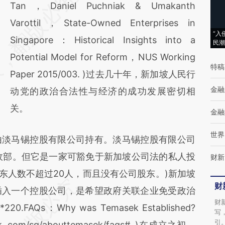
Tan，Daniel Puchniak & Umakanth
Varottil，State-Owned Enterprises in
“入
Singapore：Historical Insights into a
民潮
Potential Model for Reform，NUS Working
特稿
Paper 2015/003. )过去几十年，新加坡人民行
金融
动党的政治合法性与经济的成功发展密切相
关。
金融
世界
淡马锡控股有限公司持有。淡马锡控股有限公司
财政部。但它是一家可豁免于新加坡公司法的私人投
财新
的股东人数不超过20人，而且没有公司股东。)新加坡
财
插入一个控股公司，是希望政府关联企业免受政治
财
Qs：Why was Temasek Established?
写
引
k. com/sg/abouttemasek/faqs#. )在成立之初，