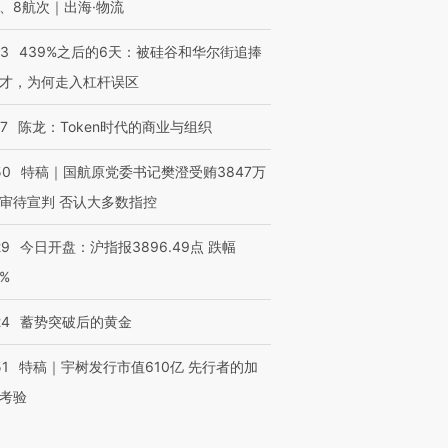
、8航次｜出海·物流
53
439%之后的6天：被硅谷和华尔街追捧
才，为何走入杠杆误区
07
陈龙：Token时代的商业与组织
50
特稿｜国航原党委书记樊澄受贿3847万
审待宣判 否认大多数指控
29
今日开盘：沪指报3896.49点 跌幅
0%
24
蓄势突破后的黄金
51
特稿｜宇树发行市值610亿 先行者的加
考验