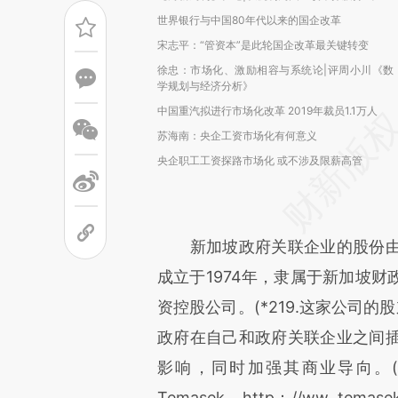
世界银行与中国80年代以来的国企改革
宋志平：“管资本”是此轮国企改革最关键转变
徐忠：市场化、激励相容与系统论|评周小川《数
学规划与经济分析》
中国重汽拟进行市场化改革 2019年裁员1.1万人
苏海南：央企工资市场化有何意义
央企职工工资探路市场化 或不涉及限薪高管
新加坡政府关联企业的股份由
成立于1974年，隶属于新加坡
资控股公司。(*219.这家公司
政府在自己和政府关联企业之间
影响，同时加强其商业导向。(*220.FA
Temasek，http：//ww. temase