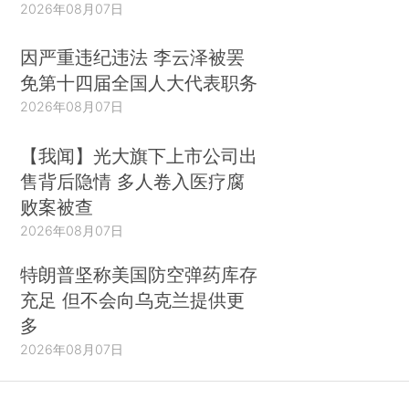
2026年08月07日
理方法，着眼于在关注国有企业改革的国家中形成
严谨的政策讨论。巴西就是一个关注国有企业改革
因严重违纪违法 李云泽被罢
的国家，而上述危机已经促使私营部门和政府主动
免第十四届全国人大代表职务
采取措施，以恢复投资者和市场的信心。（*8.参见
2026年08月07日
第二节第5小节关于巴西的内容。）2015年9月，
【我闻】光大旗下上市公司出
巴西证券交易所推出了一项创新性的国有企业治理
售背后隐情 多人卷入医疗腐
方案（国家治理计划），为同意遵守最佳实践指引
败案被查
的上市国有企业提供特别认证。2016年6月，巴西
2026年08月07日
颁布了关于国有企业的新法规，其中包含了许多特
殊的治理规定。
特朗普坚称美国防空弹药库存
充足 但不会向乌克兰提供更
尽管对混合所有制公司而言，上市国有企业的
多
治理挑战都是共同的，但是各国应对这些挑战的方
2026年08月07日
法各式各样。在本文中，我们描述了上市国有企业
适用的制度框架在8个国家的演变和现状，展现了