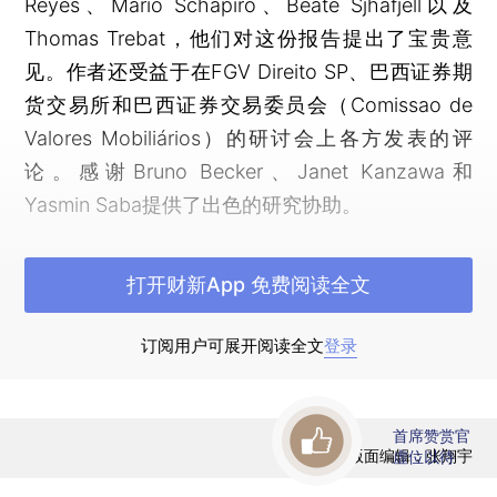
Reyes、Mario Schapiro、Beate Sjháfjell以及
Thomas Trebat，他们对这份报告提出了宝贵意
见。作者还受益于在FGV Direito SP、巴西证券期
货交易所和巴西证券交易委员会（Comissao de
Valores Mobiliários）的研讨会上各方发表的评
论。感谢Bruno Becker、Janet Kanzawa和
Yasmin Saba提供了出色的研究协助。
引言
打开财新App 免费阅读全文
国家仍在经营企业。尽管在东欧社会主义经济
崩溃之后，出现了国有企业覆灭的预言，但国有企
订阅用户可展开阅读全文
登录
业在全球经济中依然非常活跃。截至2010年，国有
企业的市值约占全世界企业总市值的五分之一。
首席赞赏官
（*1.Why China is Different，THE E，Nov. 11，
版面编辑：张翔宇
虚位以待
2010. ）之后，上市国有企业虽然普遍受到近期物