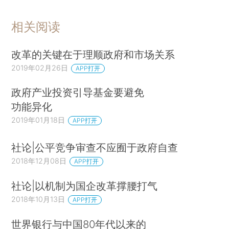
价下跌的影响，但仍然在各自的经济体和资本市场
中继续扮演主要角色。由于政策制定者鼓励国有企
相关阅读
业发行部分股票，以代替私有化或者作为私有化的
第一步，上市国有企业，即仍然由政府所有但部分
改革的关键在于理顺政府和市场关系
股份可以在公开股票市场交易的企业，在世界各地
2019年02月26日
APP打开
仍占据重要地位，甚至还有所增强。
政府产业投资引导基金要避免
上市公司的“混合所有制”模式正在蔓延。比
功能异化
如，沙特阿拉伯以前实行的制度是国家拥有国有企
2019年01月18日
APP打开
业的全部所有权，最近却宣布打算将石油巨头阿美
社论|公平竞争审查不应囿于政府自查
石油上市。（*2.Saudi Arabia Considers Aramco
2018年12月08日
APP打开
Share Sale，FINANCIAL TIMES，Jan. 7，2016.
）在中国，政府支持混合所有制，以改革庞大的国
社论|以机制为国企改革撑腰打气
有经济部门。（*3.参见第二部分第8节关于中国的
2018年10月13日
APP打开
内容。）推动混合所有制的理念是，向国有企业注
世界银行与中国80年代以来的
入私人资本后，将改善它们的管理，并使之受到市