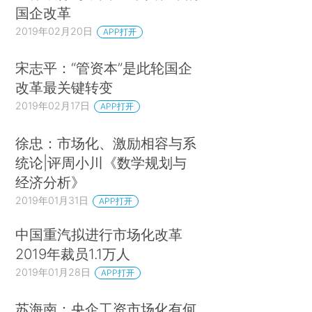
国企改革
场规则的约束。
2019年02月20日
APP打开
然而，因为“国家”是一种独特的所有者类型，
宋志平：“管资本”是此轮国企
所以混合所有制结构在标准的上市公司的公司治理
改革最关键转变
问题之上，又增加了独特的治理挑战。由于监督国
2019年02月17日
APP打开
有企业的官员与拥有国有企业的公民相分离，国家
所有制产生了自己的代理问题。正如最近在巴西发
徐忠：市场化、激励相容与系
生的那样，这些独特的治理挑战导致的问题不断引
统论|评周小川《数学规划与
发丑闻。巴西石油股份有限公司（简称“巴西石油公
经济分析》
司”）是一家政府控制的石油巨头，其股票在国内和
2019年01月31日
APP打开
纽约证券交易所上市。此前，该公司一直被视为公
中国重汽拟进行市场化改革
司治理和业绩稳健的国际典范，（*4.THE WORLD
2019年裁员1.1万人
BANK，CORPORATE GOVERNANCE OF STATE-
2019年01月28日
APP打开
OWNED ENTERPRISES：A TOOLKIT 44-
5（2014）（citing Petrobras among “several
苏海南：央企工资市场化有何