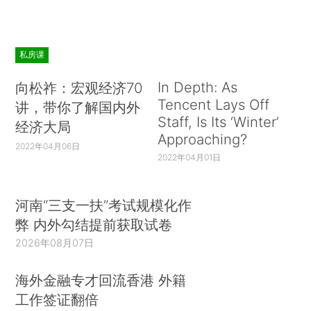
531（2015）. ）其次，巴西石油公司处于巴西历
史上最大腐败丑闻的中心。执政的工人党及其盟友
在该公司任命了许多重要高管。这些被任命的公司
私房课
高管策划了一场大规模的投标操纵计划，为政界人
士提供了一笔竞选贿赂基金，同时为腐败的内部人
In Depth: As
向松祚：宏观经济70
Tencent Lays Off
讲，带你了解国内外
士提供了丰厚的报酬。（*6.What Is the Petrobras
Staff, Is Its ‘Winter’
经济大局
Scandal that Is Engulfing Brazil?，FIN. TIMES，
Approaching?
Mar. 31，2016，https：//www. ft.
2022年04月06日
2022年04月01日
com/content/6e8b0e28-f728-11e5-803c-
d27c7117d132. ）目前为止，巴西石油已经减记了
河南“三支一扶”考试规模化作
20多亿美元的直接腐败款项，（*7.Petrobras，
弊 内外勾结提前获取试卷
Annual Report on Form 20-F（2015），第30
2026年08月07日
页。）但分析人士估计，总损失远大于此。
海外金融专才回流香港 外籍
在本文中，我们评估了与企业混合所有制相关
工作签证翻倍
的治理挑战，并考察了各国针对上市国有企业的治