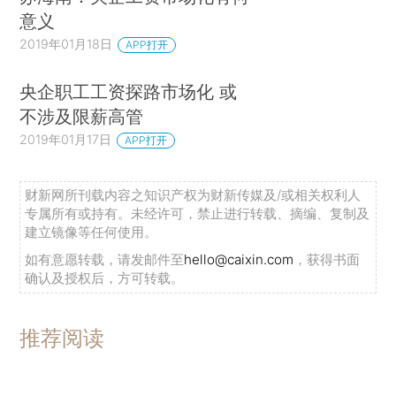
successful listed SOEs\[that\]are recognized as
意义
world leaders”）；Francisco Flores Macias &
2019年01月18日
APP打开
Aldo Musacchio，The Return of State-Owned
央企职工工资探路市场化 或
Enterprises：Should We Be Afraid?，HARV.
不涉及限薪高管
INTL REV. ，Apr. 4，2009. ）但如今它在两个方
2019年01月17日
APP打开
面陷入了危机。
首先，在过去10年中，巴西政府把巴西石油公
财新网所刊载内容之知识产权为财新传媒及/或相关权利人
司作为宏观经济政策的工具，使油价远低于国际市
专属所有或持有。未经许可，禁止进行转载、摘编、复制及
建立镜像等任何使用。
场价格，以对抗通胀。这导致巴西石油公司遭受了
如有意愿转载，请发邮件至
hello@caixin.com
，获得书面
重大损失以及投资能力的减损。（*5.Edmar Luis
确认及授权后，方可转载。
Fagundes de Almeida et al. ，Impactos da
conteno dos preos de combustíveis no
推荐阅读
Brasil e opes de mecanismos de
precificao，35 REV. ECON. POL.