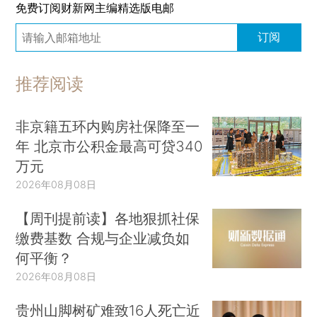
经济学家就要告诉政府应该怎么做。例如，建议政
免费订阅财新网主编精选版电邮
府必须严格执行反垄断法，以确保市场竞争机制发
订阅
挥作用。
那些反对福利国家的政治家通常不是用规范的
推荐阅读
经济学语言来表达他们对福利国家的批评。相比较
而言，他们谈论更多的是，为社会保险提供支持的
非京籍五环内购房社保降至一
税收会在何等程度上削弱对民众的激励。许多政治
年 北京市公积金最高可贷340
万元
家看得更为深远，他们认为福利国家创造了一种依
2026年08月08日
赖文化，含蓄一点讲，就是改变了人性。这些观点
已经超出了标准的福利经济学范畴，后者通常将偏
【周刊提前读】各地狠抓社保
好视为固定和既定的。这是一个很重要的论点，我
缴费基数 合规与企业减负如
后面会给予回应。
何平衡？
2026年08月08日
相对而言，福利国家的倡导者认为，市场通常
不是有效率的。市场失灵现象如此普遍且难以纠
贵州山脚树矿难致16人死亡近