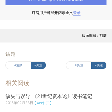
本文认为，这些批评福利国家的观点大部分是
订阅用户可展开阅读全文
登录
错误的。事实上，当今全球经济的变化反而更加强
化了福利国家的重要性。本文将阐述并分析21世纪
福利国家的一些关键因素。
（*《华尔街日报》对
版面编辑：刘潇
时任欧洲央行主席Mario Draghi的采访
（Blackstone，Karnitschnig and Thomson，
话题：
2012）。）
#通胀
+关注
#美国
+关注
1.福利国家的基本原则
为了更准确地把握福利国家的原则和理念，我
相关阅读
们在这里将福利国家与“新自由主义”国家或者市场
化国家进行比较。
（
*正如任何学说一样，这些市
缺失与误导 《21世纪资本论》读书笔记
场主导哲学的信徒间也存在巨大观点分歧。我在此
2016年02月23日
APP打开
忽略这些细微差别，并将那些反对福利国家、主张