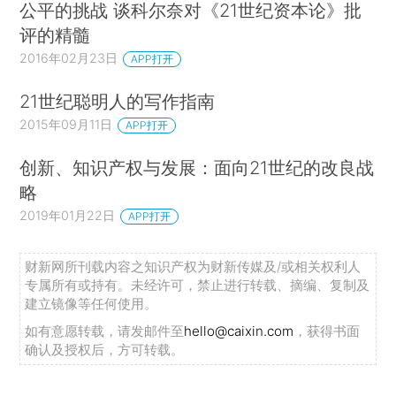
公平的挑战 谈科尔奈对《21世纪资本论》批
依赖市场的学说统称为“新自由主义”。）
评的精髓
新自由主义理论的核心理念是，市场机制总是
2016年02月23日
APP打开
有效的。（这一判断也有一些例外情况，即使一些
21世纪聪明人的写作指南
信奉市场机制的人，也承认在某些情况下需要政府
2015年09月11日
APP打开
干预，例如维持宏观经济稳定或防止污染。）此
外，市场机制的倡导者认为，只要采取适当的（一
创新、知识产权与发展：面向21世纪的改良战
次性）再分配
略
（*
这就是福利经济学第一、第二基
2019年01月22日
本定理。关于这些问题的进一步阐述，参见
APP打开
每一种帕累托最优结果
Stiglitz（1994）。）
，
财新网所刊载内容之知识产权为财新传媒及/或相关权利人
（Pareto efficient outcome）都可以通过自由市场
专属所有或持有。未经许可，禁止进行转载、摘编、复制及
经济实现。这意味着可以将效率问题和分配问题分
建立镜像等任何使用。
开考虑。经济学的任务是研究产出最大化（反映在
如有意愿转载，请发邮件至
hello@caixin.com
，获得书面
GDP中），而将分配问题留给政治决策。当通过市
确认及授权后，方可转载。
场竞争实现效率最大化所需的条件未得到满足时，