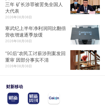
正，因此需要政府发挥积极作用。当然，政府首先
三年 矿长涉罪被罢免全国人
应尽其所能，确保市场像标准教科书中描述的那样
大代表
有序运行。例如，促进强有力的市场竞争，防范公
2026年08月08日
司通过非法或不道德的手段侵害普通大众。
寒武纪上半年净利润同比翻倍
营收增速逐季放缓
稍后，我会简要介绍过去40年来的相关理论研
2026年08月08日
究，以帮助我们理解普遍存在的市场失灵现象。这
些现象表明，市场机制时常会失效，这就需要政府
“90后”农民工讨薪涉刑案发回
发挥重要作用，而这些作用通常与福利国家的制度
重审 因部分事实不清
安排相关。对此进行政治辩护的框架也就有所相
2026年08月08日
同：人们对福利国家的需求源自市场机制的不完
善，因为市场机制不完善有时会对人民生活和福祉
产生灾难性影响。很显然，市场机制无法为个人可
财新移动
能面临的诸多重大风险提供保障，比如失业后的救
济和退休后所需的养老保障。市场上已有的年金产
品通常十分昂贵，且难以抵御通胀那样的风险。保