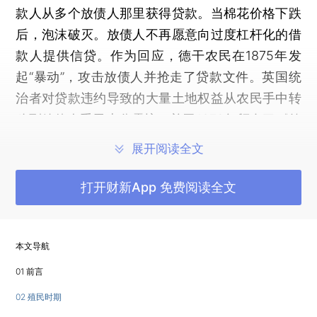
款人从多个放债人那里获得贷款。当棉花价格下跌
后，泡沫破灭。放债人不再愿意向过度杠杆化的借
款人提供信贷。作为回应，德干农民在1875年发
起“暴动”，攻击放债人并抢走了贷款文件。英国统
治者对贷款违约导致的大量土地权益从农民手中转
移到放债人手里十分震惊，并于1879年颁布了《德
干农民救济法案》（Deccan Agriculturists Relief
展开阅读全文
Act，DARA）作为回应。该法案的目的是保护借款
人免受放债人的侵害，而放债人被认为寡廉鲜耻并
打开财新App 免费阅读全文
且需要受到严格的监管。英国统治者随之建立了特
别法庭，法官被赋予“深入调查债务”（即追究放债
人的不良动机）的巨大自由裁量权。《德干农民救
本文导航
济法案》还设置了利率上限和贷款偿还额最高不超
01 前言
过本金两倍的规定，印度的这一信贷规则被称为丹
02 殖民时期
都帕特（damdupat）。（
*罗马法中有一条相似的