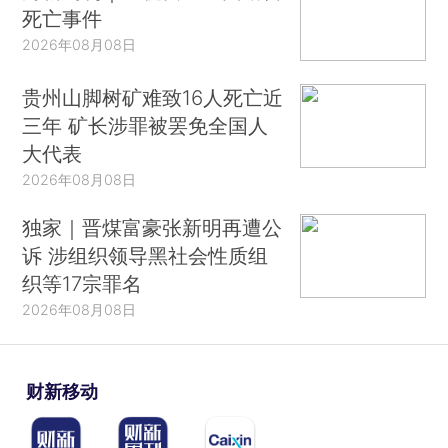
死亡事件
租依然普遍。第4节讨论了从1991年开始的印度经
2026年08月08日
济自由化时期：随着农村银行业务衰退、农村银行
业务扩张和小额信贷增长，政策发生了变化。这整
贵州山脚树矿难致16人死亡近
个叙述与这里讨论的中心论点相关。核心问题是不
三年 矿长涉罪被罢免全国人
确定的低收入。在这样的环境下，放债人要么必须
大代表
得到国家补贴并接受寻租，要么为了保持财务上的
2026年08月08日
独立生存能力，收取高利率并以残酷手段回收贷
独家｜晋煤富豪张新明再遭公
款。截至目前，我们必须在这两种情形之间做出选
诉 涉组织领导黑社会性质组
择，任何法规都无法改变这一点。
织等17宗罪名
2026年08月08日
财新移动