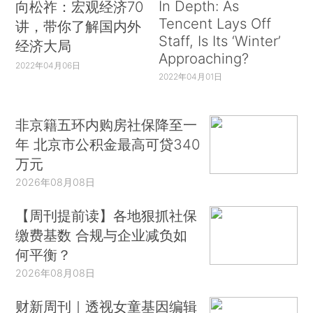
In Depth: As
向松祚：宏观经济70
但是风险仍然存在，由
etails·apsx？id=9827#II。）
Tencent Lays Off
讲，带你了解国内外
Staff, Is Its ‘Winter’
不稳定的低收入引发的危机将再次被过度归因于放
经济大局
Approaching?
债人的胡作非为，而适得其反的监管也会随之而
2022年04月06日
2022年04月01日
来。
（*Chaudhary and Swamy（2011）更详细地描
述了19世纪后期德干危机和近期小额信贷危机之间
非京籍五环内购房社保降至一
的相似之处。）
年 北京市公积金最高可贷340
我在本文的其余部分详细阐述了这一论点。第
万元
1节讨论了殖民时期晚期，描述了试图压制放债人
2026年08月08日
并有限度地鼓励信贷合作组织的法律制度和政策。
【周刊提前读】各地狠抓社保
第2节描述了印度独立后的前20年，当时放债人甚
缴费基数 合规与企业减负如
至面临更多的法律限制，而且国家的补贴资金主要
何平衡？
由受寻租影响的信贷合作组织提供。第3节描述了
2026年08月08日
得到国家补贴的公共部门银行的扩张时代（1975—
1991年）。银行扩张可能减少了农村贫困，但是寻
财新周刊｜透视女童基因编辑