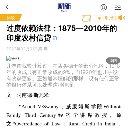
比较
听报道
T中
过度依赖法律：1875—2010年的
印度农村信贷
2022年02月01日第1期
原图
几年前我曾计算过，在孟买德干的部分地区，1918
年的收成只有正常收成的9%，而1920年也几乎没
有收获更多。正如通常理解的那样，没有任何正常
的银行体系可以处理这种情况。
文｜阿南德·斯瓦米
*Anand V·Swamy，威廉姆斯学院Willmott
Family Third Century经济学讲席教授。原
文“Overreliance of Law：Rural Credit in India，