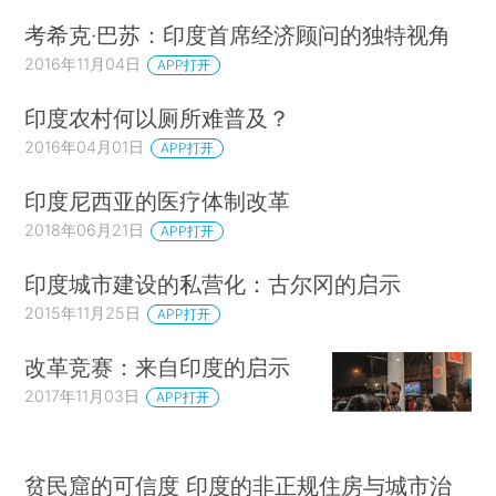
被淘汰，因为只有他们有足够良好的信息来确保农
考希克·巴苏：印度首席经济顾问的独特视角
村穷人免受特殊的冲击（idiosyncratic shocks）。
2016年11月04日
APP打开
在过去30年里，新出现的事物是小额信贷。同
印度农村何以厕所难普及？
样，它有两个化身，即国家补贴的自助团体和营利
2016年04月01日
APP打开
性的小额信贷机构（Microfinance Institution，
MFI）。前者得到了很好的报道，并且有可靠的研
印度尼西亚的医疗体制改革
究证明了它的好处。后者因与放债人相似而被污名
2018年06月21日
APP打开
化。印度储备银行前行长韦努戈帕尔·雷迪
印度城市建设的私营化：古尔冈的启示
（Venugopal Reddy）在谈到小额信贷机构时说
2015年11月25日
APP打开
道：“如果它是为了盈利，并且放贷大胆冒进，那就
是高利贷。”他指出，虽然高利贷商人出借自己的
改革竞赛：来自印度的启示
钱，但小额信贷机构经常借出其成员的存款，因
2017年11月03日
APP打开
此，小额信贷机构是一个“杠杆化的高利贷商人”，
应该受到相同类型的监管。对雷迪这番言论的新闻
贫民窟的可信度 印度的非正规住房与城市治
报道采用了可能简单化其观点的标题：“营利性的小