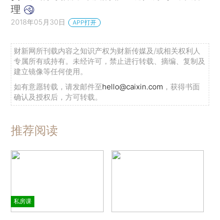
理
额信贷机构比放债人更糟糕”。
（*参见
2018年05月30日
APP打开
https：//economictimes·indiatimes·com/opinion/intervi
ews/for-profit-mfis-worse-than-money-
财新网所刊载内容之知识产权为财新传媒及/或相关权利人
雷迪在2010年
lenders/articleshow/6973551·cms。）
专属所有或持有。未经许可，禁止进行转载、摘编、复制及
建立镜像等任何使用。
做出了这番评论，当时小额信贷行业经历了一场与
19世纪70年代孟买德干危机非常相似的危机，最终
如有意愿转载，请发邮件至
hello@caixin.com
，获得书面
确认及授权后，方可转载。
受到了更加严厉的监管。我们似乎又回到了原点。
冷静的头脑已经占据主流，对小额信贷的监管也更
推荐阅读
为合理。
（*参见
https：//economictimes·indiatimes·com/industry/banki
ng/finance/microfinance-industry-is-out-of-an-
unprecedent-crisis-thanks-to-regulations-diligent-
borrowers/articleshow/51886097·cms。也可参见印度
私房课
储备银行，
https：//www·rbi·org·in/scripts/BS_ViewMasCirculard