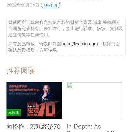
与科学家的部分显著事实纳入讨论。我将首先介绍
2022年01月04日
APP打开
知识的公共属性及其奖励制度的特征，并特别关注
作为一种产权类型的科学发现的优先权。然后，我
财新网所刊载内容之知识产权为财新传媒及/或相关权利人
专属所有或持有。未经许可，禁止进行转载、摘编、复制及
将探讨科学竞争中的赢家通吃属性和不公平特征，
建立镜像等任何使用。
接下来是效率分析，继而讨论及时披露信息的激励
如有意愿转载，请发邮件至
hello@caixin.com
，获得书面
与特定产权类型有何联系。本文将指出，与流行的
确认及授权后，方可转载。
观点相反，产业界的科学家发表研究成果并不罕
见，在非营利部门工作的科学家也会把研究信息“私
推荐阅读
有化”。
本文的下半部分将首先探讨科学界的劳动力市
场，包括对科学家劳动力供给的生命周期模型的分
析，以及对此类模型的实证检验。后续的部分内容
私房课
涉及科学知识生产的复杂性，强调研究资源在此过
程中的重要性，要求我们思考不同的筹资制度的利
In Depth: As
向松祚：宏观经济70