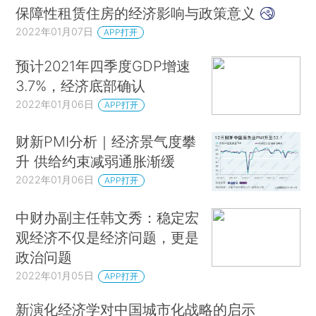
保障性租赁住房的经济影响与政策意义
二战以后，科学受到愈加隆重的礼遇，如何理
2022年01月07日
APP打开
解科学家的劳动力市场运行也变得更加重要。20世
纪60年代早期发展起来的人力资本理论模型为此提
预计2021年四季度GDP增速
供了一个框架，与科学有关的第二类经济学研究思
3.7%，经济底部确认
路也随之兴起。第三类研究思路则起源于社会学家
2022年01月06日
APP打开
的工作，他们在稍早时候开始关注科学界的奖励制
财新PMI分析｜经济景气度攀
度及其引致的行为。这些成果为经济学家奠定了基
升 供给约束减弱通胀渐缓
础，以理解科学界的奖励制度如何发展起来，以鼓
2022年01月06日
APP打开
励作为公共品的“知识”的生产。社会学里还有些重
要的概念和思想被引入经济学，例如累积优势
中财办副主任韩文秀：稳定宏
（cumulative advantage）的过程如何在科学研究
观经济不仅是经济问题，更是
中发挥作用。
政治问题
2022年01月05日
APP打开
本文试图把分析科学的上述思路和其他研究路
径综合起来，并把其他学科观察到的关于科学研究
新演化经济学对中国城市化战略的启示