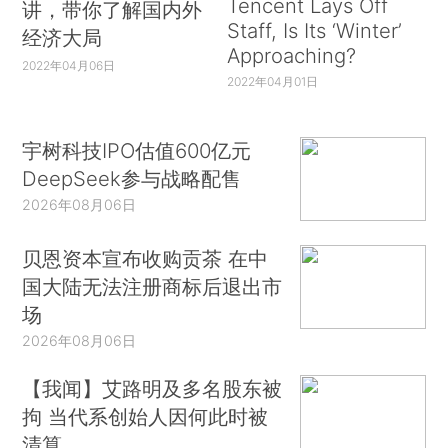
弊。本文最后将讨论有关科学研究与经济增长之间
Tencent Lays Off
讲，带你了解国内外
Staff, Is Its ‘Winter’
关系的实证分析。我还将指出，带有内生特征的科
经济大局
Approaching?
学研究在新增长经济学研究中占有重要地位，并为
2022年04月06日
2022年04月01日
将来的深入研究提出某些课题建议。
宇树科技IPO估值600亿元
DeepSeek参与战略配售
2026年08月06日
贝恩资本宣布收购贡茶 在中
国大陆无法注册商标后退出市
场
2026年08月06日
【我闻】艾路明及多名股东被
拘 当代系创始人因何此时被
清算