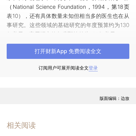
（National Science Foundation，1994，第18页
表10），还有具体数量未知但相当多的医生也在从
事研究。这些领域的基础研究的年度预算约为130
亿美元，应用研究的年度预算约为170亿美元。
（*
对这些广义学科领域的研究支出的估算数据来自
打开财新App 免费阅读全文
National Science Board（1993）。）
对科学研究的早期经济学分析几乎都集中在：
订阅用户可展开阅读全文
登录
科学与技术的关系，以及技术如何影响经济增长、
如何对经济力量做出反应。这些研究指出，科学研
究不仅可以带来技术创新，自身也受到技术的影
版面编辑：边放
响。例如，技术开发出来的仪器设备能帮助我们更
好地理解物理现象。这些研究还让我们认识到，有
相当多科技企业是起源于某些从一开始就与应用技
相关阅读
术联系密切的学科。