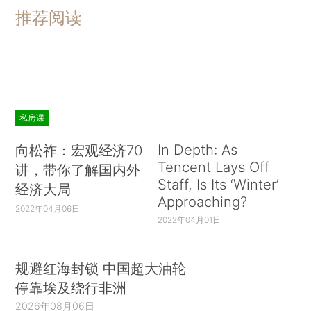
少数人或许多人为公共利益而实施统治”后，政治思
推荐阅读
想家与实干家就始终关注腐败政府的问题，即“为私
人利益而实施统治”的反常政府(Aristotle，1996，
book III，1279a，第29—33页)。亚里士多德、波
利比乌斯、马基雅维利与16世纪的其他意大利人、
哈灵顿与17世纪和18世纪的英国学者(即辉格党人或
私房课
共和派)，乃至麦迪逊、汉密尔顿及其他美国建国者
In Depth: As
向松祚：宏观经济70
都曾紧盯腐败问题。追求清廉的纯洁政府，要求他
Tencent Lays Off
讲，带你了解国内外
们对腐败如何扭曲政府有所认识。他们对腐败的思
Staff, Is Its ‘Winter’
经济大局
考涉及君主和民众的道德与伦理观，司法系统和政
Approaching?
2022年04月06日
治制度的特征等。在17世纪后期到18世纪早期，一
2022年04月01日
种特定的腐败概念——我称之为“体制性腐
败”(systematic corruption)——在英国成型，并传
规避红海封锁 中国超大油轮
至美洲殖民地和法国。在认识到这一社会弊病后，
停靠埃及绕行非洲
三个国家都花了一个世纪乃至更长时间来设计和实
2026年08月06日