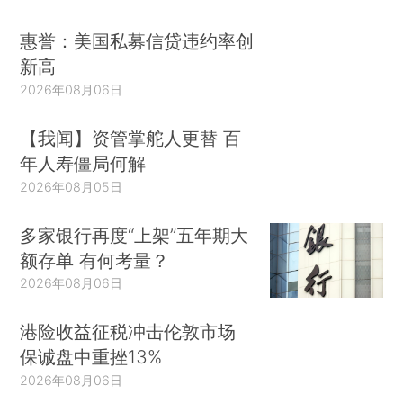
施宪政改革，以保护其政治体制免受体制性腐败的
惠誉：美国私募信贷违约率创
侵袭。药方是“有制衡的政府”(balanced
新高
government)或混合政府，结果带来了现代经济增
2026年08月06日
长。
【我闻】资管掌舵人更替 百
经济学家对政治制度在经济发展中的决定性影
年人寿僵局何解
响重新燃起了兴趣，这激发了对治理和腐败问题的
2026年08月05日
重新关注。腐败虽然并未从20世纪的美国政治中消
失，却已不再是主要问题。对腐败的担忧在美国政
多家银行再度“上架”五年期大
治生活中褪色，是因为美国人弄清楚了如何抑制腐
额存单 有何考量？
败。这意味着对美国历史进行更长时期的回顾或许
2026年08月06日
可以提供有关经济制度与政治制度如何遏制腐败的
洞见。
港险收益征税冲击伦敦市场
保诚盘中重挫13%
本文的初始想法是仅仅考察进步时代
2026年08月06日
(Progressive Era)，但美国人同腐败的斗争早在19