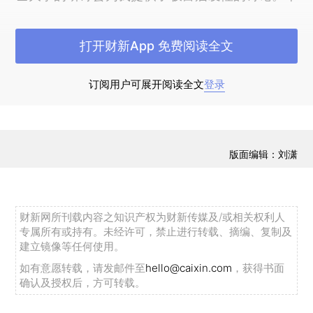
研究得到美国国家科学基金会的资助，资助号为
SBR.9709490、SES0078849和SES.0241699。最后
打开财新App 免费阅读全文
要指出的是，本文中的核心思想得益于我和Barry
Weingast 以及Douglass North的持续交流。
订阅用户可展开阅读全文
登录
对修习历史的学生而言，真正有教育意义和帮
助的乃是对历史事件的成因有清醒认识，并由此获
得在特定情况下做出更好政策选择的能力。如今对
版面编辑：刘潇
政府的每个实际项目，我们都必须视其为最具权力
的代理人在构建形式上的成败，因为所有的观念与
行动计划都发端于此，再抵达终点。
财新网所刊载内容之知识产权为财新传媒及/或相关权利人
专属所有或持有。未经许可，禁止进行转载、摘编、复制及
建立镜像等任何使用。
——波利比乌斯《通史》，第六卷(The
如有意愿转载，请发邮件至
hello@caixin.com
，获得书面
Histories of Polybius，Book VI)
确认及授权后，方可转载。
自亚里士多德指出“真正的政府形式是一个人、