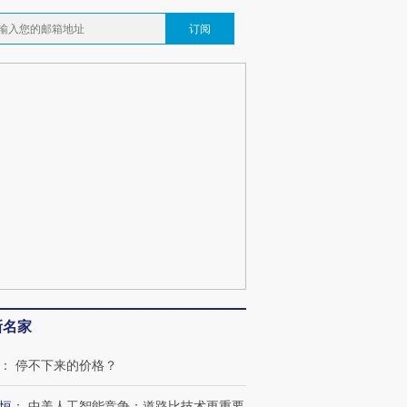
订阅
新名家
：
停不下来的价格？
恒
：
中美人工智能竞争：道路比技术更重要