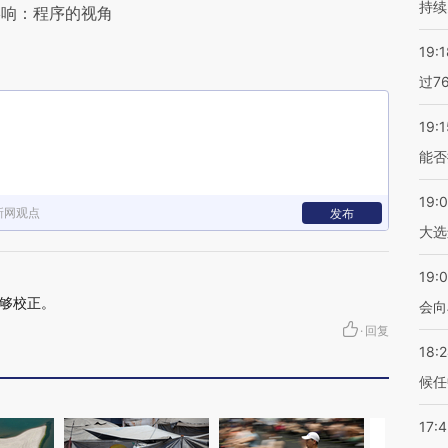
持续
影响：程序的视角
19:1
过7
19:1
能否
19:
新网观点
发布
大选
19:0
够校正。
会向
·
回复
18:
候任
17: