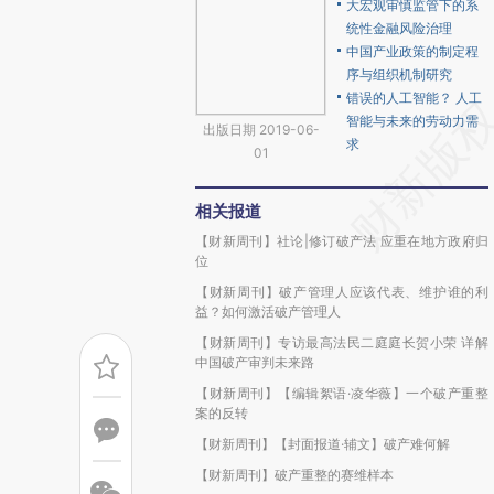
大宏观审慎监管下的系
统性金融风险治理
中国产业政策的制定程
序与组织机制研究
错误的人工智能？ 人工
智能与未来的劳动力需
出版日期 2019-06-
求
01
相关报道
【财新周刊】社论|修订破产法 应重在地方政府归
位
【财新周刊】破产管理人应该代表、维护谁的利
益？如何激活破产管理人
【财新周刊】专访最高法民二庭庭长贺小荣 详解
中国破产审判未来路
【财新周刊】【编辑絮语·凌华薇】一个破产重整
案的反转
【财新周刊】【封面报道·辅文】破产难何解
【财新周刊】破产重整的赛维样本