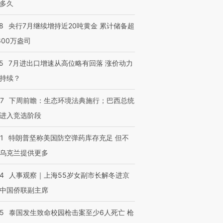
多久
8
央行7月继续增持近20吨黄金 累计储备超
600万盎司
5
7月进出口增速从高位略有回落 涨价动力
持续？
07
下周前瞻：生态环境法典施行；巴西总统
进入竞选阶段
1
特朗普坚称美国防空弹药库存充足 但不
乌克兰提供更多
24
人事观察｜上海55岁女副市长解冬进京
中国侨联副主席
45
泰国发生致命校园枪击案至少6人死亡 枪