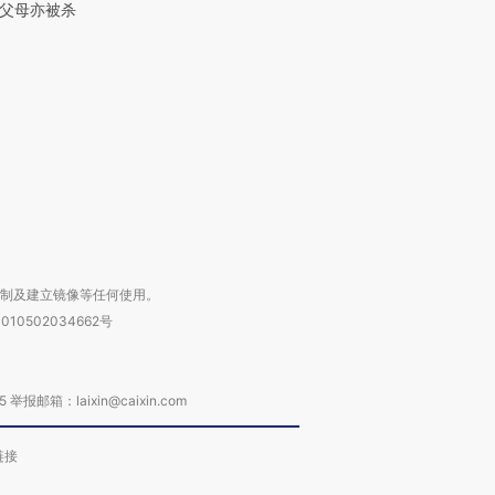
父母亦被杀
跨国走私7万
视线｜被称为“蟑螂”的印
视线｜“入侵”还是“人道危
检体内含3种
度Z世代 用街头抗争将教
机”？难民潮撕裂西班牙
秘鲁纳斯
育部长拱下台
飞地休达
13人遇难
进第四届链博
【商旅对话】华住集团
技“链”接产
【特别呈现】寻找100种
CFO：不靠规模取胜，华
【特别呈
有意思的生活方式·第三对
住三大增长引擎是什么？
有意思的
复制及建立镜像等任何使用。
010502034662号
箱：laixin@caixin.com
链接