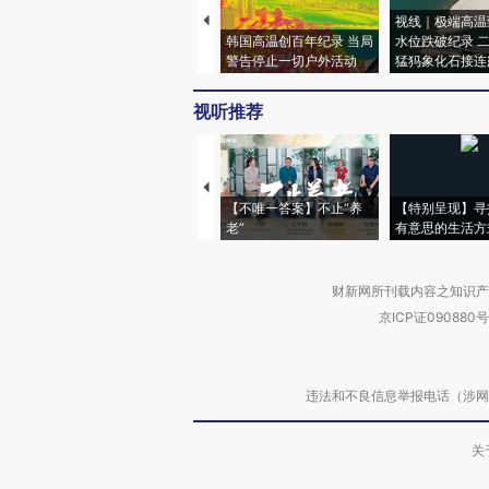
视线｜极端高温
韩国高温创百年纪录 当局
水位跌破纪录 
警告停止一切户外活动
猛犸象化石接连
视听推荐
【不唯一答案】不止“养
【特别呈现】寻
老”
有意思的生活方
财新网所刊载内容之知识产
京ICP证090880号
违法和不良信息举报电话（涉网络暴力有
关