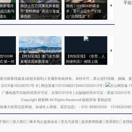
手祖
致多瑙河
加沙上百万流离失所者困
视线｜HYROX的吸金
马航飞行员
二战沉船与
于“塑料烤箱” 高温引发健
术：是什么让中产们甘
粒摇头丸 尿
露出
康危机
心“花钱找虐”？
毒品
【推广】走
找100种
【特别呈现】澳门全力探
【特别呈现】《东莞，人
会，让数智科
式·第一对
索葡语国家新渠道
间便利店》倾情上线
业
权为财新传媒及/或相关权利人专属所有或持有。未经许可，禁止进行转载、摘编、
京ICP备10026701号-8
|
网信算备110105862729401250013号
|
京公网安备 11
广播电视节目制作经营许可证：京第01015号
|
出版物经营许可证：第直100013号
Copyright 财新网 All Rights Reserved 版权所有 复制必究
害信息举报、未成年人举报、谣言信息）：010-85905050 13195200605 举报邮
于我们
|
加入我们
|
啄木鸟公益基金会
|
意见与反馈
|
提供新闻线索
|
联系我们
|
友情