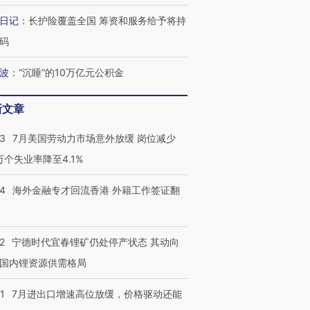
日记
：
长护险覆盖全国 筹资和服务给予将持
码
波
：
“沉睡”的10万亿元公积金
新文章
43
7月美国劳动力市场意外放缓 岗位减少
3万个失业率降至4.1%
14
海外金融专才回流香港 外籍工作签证翻
2
宁德时代宜春锂矿仍处停产状态 其动向
国内锂资源供需格局
1
7月进出口增速高位放缓，价格驱动还能