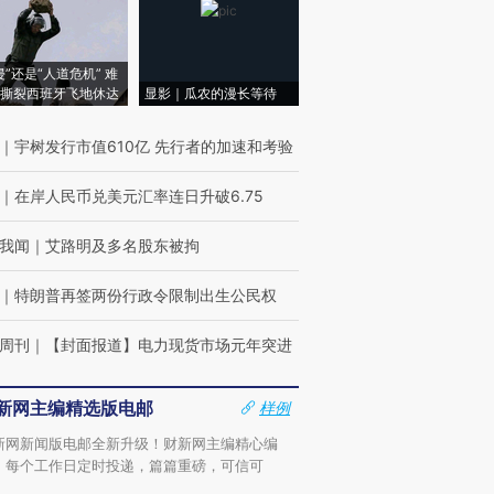
侵”还是“人道危机” 难
撕裂西班牙飞地休达
显影｜瓜农的漫长等待
｜
宇树发行市值610亿 先行者的加速和考验
｜
在岸人民币兑美元汇率连日升破6.75
我闻
｜
艾路明及多名股东被拘
｜
特朗普再签两份行政令限制出生公民权
周刊
｜
【封面报道】电力现货市场元年突进
新网主编精选版电邮
样例
新网新闻版电邮全新升级！财新网主编精心编
，每个工作日定时投递，篇篇重磅，可信可
。