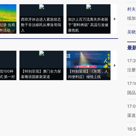
村夫
续加
西班牙休达进入紧急状态
加沙上百万流离失所者困
视线｜HYR
纪录 当局
数千非法移民从摩洛哥闯
于“塑料烤箱” 高温引发健
术：是什么
外活动
入
康危机
心“花钱找虐
吴晓
最
17:2
【推广】走
注册
找100种
【特别呈现】澳门全力探
【特别呈现】《东莞，人
会，让数智科
式·第一对
索葡语国家新渠道
间便利店》倾情上线
业
17:1
国品
17:
渠道
16: