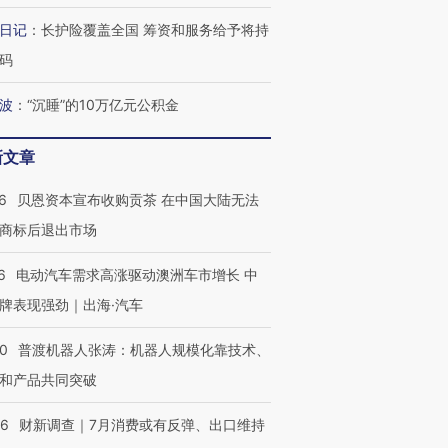
日记
：
长护险覆盖全国 筹资和服务给予将持
码
OX的吸金
马航飞行员跨国走私7万
视线｜被称为“蟑螂”的印
让中产们甘
粒摇头丸 尿检体内含3种
度Z世代 用街头抗争将教
秘鲁纳斯
”？
毒品
育部长拱下台
13人遇难
波
：
“沉睡”的10万亿元公积金
新文章
6
贝恩资本宣布收购贡茶 在中国大陆无法
进第四届链博
【商旅对话】华住集团
商标后退出市场
技“链”接产
【特别呈现】寻找100种
CFO：不靠规模取胜，华
【特别呈
有意思的生活方式·第三对
住三大增长引擎是什么？
有意思的
6
电动汽车需求高涨驱动澳洲车市增长 中
牌表现强劲｜出海·汽车
00
普渡机器人张涛：机器人规模化靠技术、
和产品共同突破
56
财新调查｜7月消费或有反弹、出口维持