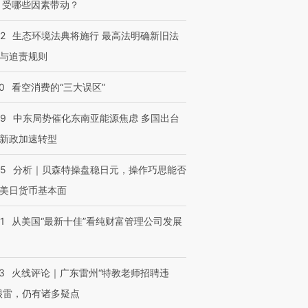
 受哪些因素带动？
42
生态环境法典将施行 最高法明确新旧法
与追责规则
0
看空消费的“三大误区”
59
中东局势催化东南亚能源焦虑 多国出台
新政加速转型
05
分析｜贝森特操盘稳日元，操作巧思能否
美日货币基本面
1
从美国“最新十佳”看纯财富管理公司发展
3
火线评论｜广东雷州“特教老师招聘违
很雷，仍有诸多疑点