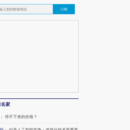
订阅
新名家
：
停不下来的价格？
恒
：
中美人工智能竞争：道路比技术更重要