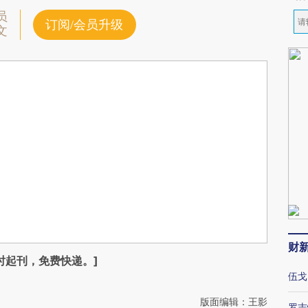
员
订阅/会员升级
文
财
时起刊，免费快递。]
伍戈
版面编辑：王影
罗志