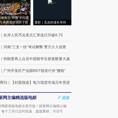
|被称为“蟑螂”的印度
代 将教育部长拱下台
显影｜瓜农的漫长等待
｜
在岸人民币兑美元汇率连日升破6.75
｜
河南“三支一扶”考试舞弊 警方介入侦查
｜
特朗普再上台后中国留学生获签数量大减
｜
广州开发区产业园REIT较发行价“腰斩”
周刊
｜
【封面报道】电力现货市场元年突进
新网主编精选版电邮
样例
新网新闻版电邮全新升级！财新网主编精心编
，每个工作日定时投递，篇篇重磅，可信可
。