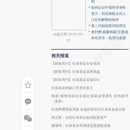
构
如何认识中国经济增长
潜力：回应林毅夫对人
口红利解释的批评
第二代财政联邦制理论
奥利弗·威廉姆森|交易成
出版日期 2019-04-
本经济学：机理与展望
01
相关报道
【财新周刊】社保基金安全缩水
【财新周刊】社保基金选秀揭盅
【财新周刊】社保基金花落IDG
社保基金的缺口究竟有多大
独家|楼继伟退任全国社保基金理事长 刘伟接手
（更新）
社保降费面临突破 加速国资划转社保基金是出路
陈文辉：当前社保基金如何配置资产
楼继伟：社保基金将继续适度超配港股