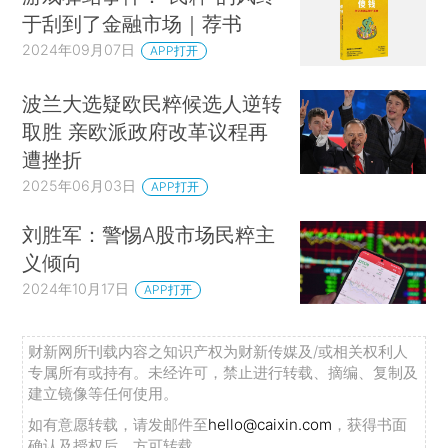
于刮到了金融市场｜荐书
2024年09月07日
APP打开
波兰大选疑欧民粹候选人逆转
取胜 亲欧派政府改革议程再
遭挫折
2025年06月03日
APP打开
刘胜军：警惕A股市场民粹主
义倾向
2024年10月17日
APP打开
财新网所刊载内容之知识产权为财新传媒及/或相关权利人
专属所有或持有。未经许可，禁止进行转载、摘编、复制及
建立镜像等任何使用。
如有意愿转载，请发邮件至
hello@caixin.com
，获得书面
确认及授权后，方可转载。