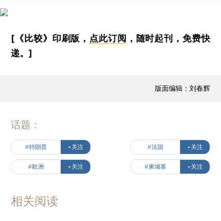
[《比较》印刷版，
点此订阅
，随时起刊，免费快
递。]
版面编辑：刘春辉
话题：
#特朗普
+关注
#法国
+关注
#欧洲
+关注
#柬埔寨
+关注
相关阅读