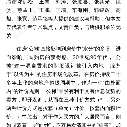
感谢邓郁松、王青、刘涛、张顺喜、张其光、庞
溟、蔡孟玉、王鹏、王瑞、车海刚、郭锦辉、高
旭、张宽、范承铭等人提供的建议与帮助，但本文
仅代表作者学术观点，文责自负，与所供职单位无
关。
住房“公摊”直接影响到房价中“水分”的多寡，进
而影响居民购房的获得感。20世纪90年代，“公
摊”这一源自香港的制度设计被引入内地，服务
于“以售为主”的住房市场化改革。在房价持续二十
多年上涨的房地产超级周期中，作为一种“由外而
内”的计价规则，“公摊”天然有利于具有信息优势的
卖方，即开发商，从而在三种计价方式（*1，另外
两种计价方式是按套（单元）计价、按套内面积计
价。）中胜出。对于作为买方的广大居民而言，则
如同蒙着一层“面纱”，不容易看清其中的“猫腻”，却