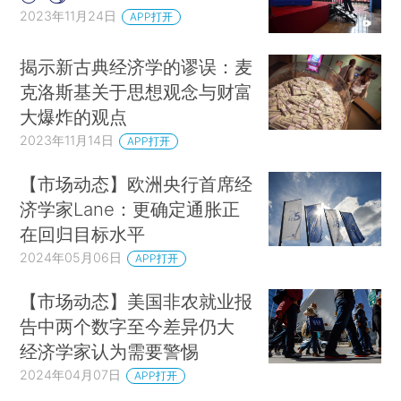
2023年11月24日
APP打开
廊”等。此类修辞手法很受欢迎，因为相比抽象
的“定理3”，普通读者显然更容易记住红桃皇后之类
揭示新古典经济学的谬误：麦
的说法，但我本人有时会思考在相应场合采用某个
克洛斯基关于思想观念与财富
特定比喻的逻辑到底是什么。阿西莫格鲁与罗宾逊
大爆炸的观点
在总结时还呼吁建立一种“让政府和社会都必须强
2023年11月14日
APP打开
大”的公民社会：
【市场动态】欧洲央行首席经
本书的主要观点是，要让自由得以出现并盛
济学家Lane：更确定通胀正
行，政府和社会都必须变得强大。我们需要强大的
在回归目标水平
政府来控制暴力、执行法律，并提供对民众生活至
2024年05月06日
APP打开
关重要的公共服务，让人们可以确定和追求自己的
【市场动态】美国非农就业报
选择。我们同时需要强大的能动员起来的社会来控
告中两个数字至今差异仍大
制和约束强大的政府……如果没有社会的警惕，宪
经济学家认为需要警惕
法和保证将只不过是废纸一张。（Acemoglu and
2024年04月07日
APP打开
Robinson，2019，第xv—xvi页）