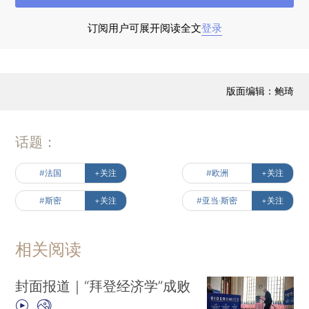
点的序言所用的第一个词汇。两位作者发现自由处
于发展的中心位置，以自由为特征的各个国家步入
订阅用户可展开阅读全文
登录
了发展路径的“狭窄走廊”。发展走廊之所以狭窄，
是因为他们认为大多数国家长期处于“暴虐的利维
坦”（专制政权）状态，或者由于利维坦尚未出现而
版面编辑：鲍琦
陷入冲突和混乱的状态（Acemoglu and
Robinson，2019，第64页）。各国可能在若干利
话题：
维坦状态或缺乏利维坦状态之间循环，但通常不会
跨越边界，进入以增长、自由与有限政府为特征的
#法国
+关注
#欧洲
+关注
狭窄走廊。阿西莫格鲁与罗宾逊的著作在全球受到
#斯密
+关注
#亚当·斯密
+关注
数百万读者关注，影响巨大，他们对自由的关注也
广受赞赏。
相关阅读
这两位作者喜欢采用比喻的说法，包括“双面利
封面报道｜“拜登经济学”成败
维坦”（意指受限或专横）、“红桃皇后效应”“吉尔伽
美什问题”“欧洲剪刀”以及书名中的“狭窄的走