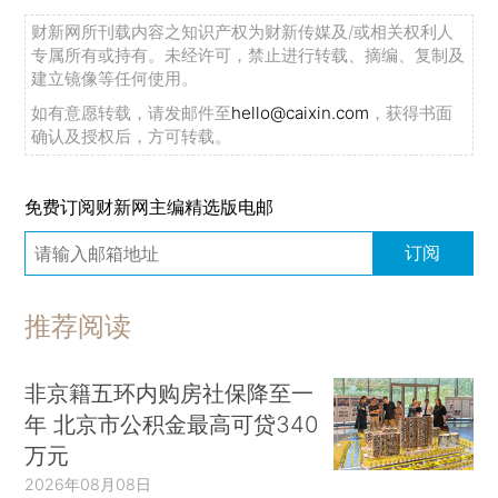
本文算是对阿西莫格鲁与罗宾逊著作的一篇另
财新网所刊载内容之知识产权为财新传媒及/或相关权利人
专属所有或持有。未经许可，禁止进行转载、摘编、复制及
类评论。与他们并行，我也在研究自由对经济和政
建立镜像等任何使用。
治演化发展的作用。我相信通过深入考查自由的概
如有意愿转载，请发邮件至
hello@caixin.com
，获得书面
念，可以对新古典发展经济学的局限乃至更一般的
确认及授权后，方可转载。
发展问题获得更好的理解。
免费订阅财新网主编精选版电邮
我将对“自由”概念做如下三类区分：亚当·斯密
的自由概念，新古典经济学的自由观，以及所谓
订阅
的“古典自由主义”观。
（*1.麦克洛斯基
（McCloskey）喜欢把这种传统经济学分析方法称
推荐阅读
作“萨缪尔森式”，以20世纪后半叶的经济学大家保
罗·萨缪尔森来命名。显然，这种推测没有反映古典
非京籍五环内购房社保降至一
经济学与新古典经济学之间的其他许多区别，例如
年 北京市公积金最高可贷340
边际革命，考虑个人的效用最大化（见
万元
McCloskey，无发表日期；Smith and Wilson，
2026年08月08日