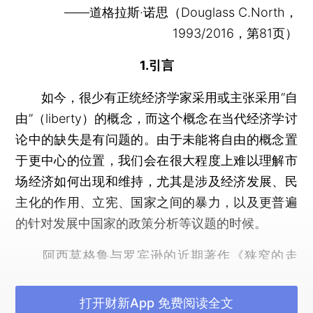
——道格拉斯·诺思（Douglass C.North，
1993/2016，第81页）
1.引言
如今，很少有正统经济学家采用或主张采用“自
由”（liberty）的概念，而这个概念在当代经济学讨
论中的缺失是有问题的。由于未能将自由的概念置
于更中心的位置，我们会在很大程度上难以理解市
场经济如何出现和维持，尤其是涉及经济发展、民
主化的作用、立宪、国家之间的暴力，以及更普遍
的针对发展中国家的政策分析等议题的时候。
阿西莫格鲁与罗宾逊的近期著作《狭窄的走
廊》（The Narrow Corridor，2019）把自由作为
分析的核心。事实上，这也是他们开启全书主要论
打开财新App 免费阅读全文