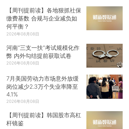
2019，第49—50页）；初始的企业理论把企业当作
【周刊提前读】各地狠抓社保
黑箱来处理，以机械方式把投入变成产出；还有，
缴费基数 合规与企业减负如
新古典主
古典经济学家是一般均衡理论的先驱。）
何平衡？
义和古典自由主义都假定存在我认为的构成自由之
2026年08月08日
基础的四个条件，却通常未专门提及。
（*2.布坎南
河南“三支一扶”考试规模化作
在更广泛的新古典经济学框架下也指出了这
弊 内外勾结提前获取试卷
点：“经济学家很少思考他采用的模型的假设前
2026年08月08日
提，而直接从个人的评估、选择和行动开始分
析”（Buchanan，第45页），另见
7月美国劳动力市场意外放缓
Coase（1991/2016，第66页）以及North（1993，第
岗位减少2.3万个失业率降至
其中包括：稳定的财产权利、有力的合
81页）。）
4.1%
同执行机制、防止政府掠夺，以及让社会免受国内
2026年08月08日
外掠夺者袭扰的安全环境。这些条件意味着发展过
【周刊提前读】韩国股市高杠
程的一大飞跃，大多数发展中国家并不能保证实
杆镜鉴
现。