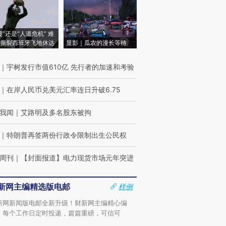
侵”还是“人道危机” 难
撕裂西班牙飞地休达
显影｜瓜农的漫长等待
｜
宇树发行市值610亿 先行者的加速和考验
｜
在岸人民币兑美元汇率连日升破6.75
我闻
｜
艾路明及多名股东被拘
｜
特朗普再签两份行政令限制出生公民权
周刊
｜
【封面报道】电力现货市场元年突进
新网主编精选版电邮
样例
新网新闻版电邮全新升级！财新网主编精心编
，每个工作日定时投递，篇篇重磅，可信可
。