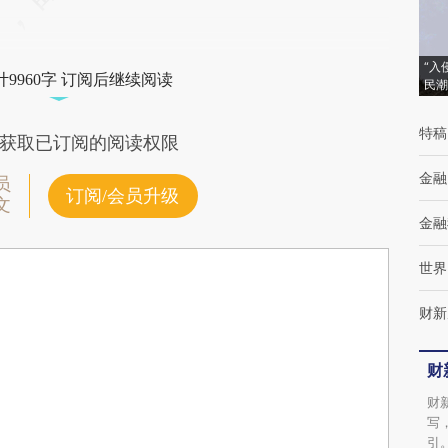
“入
9960字 订阅后继续阅读
民潮
特稿
获取已订阅的阅读权限
金融
员
订阅/会员升级
文
金融
世界
财新
财
财
写
引