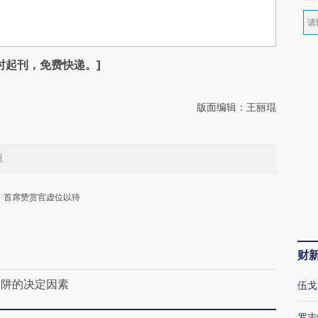
时起刊，免费快递。]
版面编辑：王丽琨
值
首席赞赏官虚位以待
财
陷阱的决定因素
伍戈
下
罗志