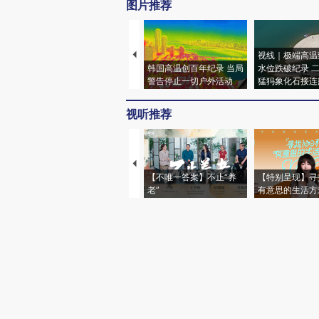
图片推荐
视线｜极端高温
韩国高温创百年纪录 当局
水位跌破纪录 
警告停止一切户外活动
猛犸象化石接连
视听推荐
【不唯一答案】不止“养
【特别呈现】寻
老”
有意思的生活方