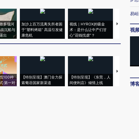
易峘
致多瑙河
加沙上百万流离失所者困
视线｜HYROX的吸金
马航飞行员
视
二战沉船与
于“塑料烤箱” 高温引发健
术：是什么让中产们甘
粒摇头丸 尿
露出
康危机
心“花钱找虐”？
毒品
【推广】走
找100种
【特别呈现】澳门全力探
【特别呈现】《东莞，人
会，让数智科
式·第一对
索葡语国家新渠道
间便利店》倾情上线
业
博
唐涯
知识
受伤
丁金