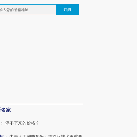
订阅
新名家
：
停不下来的价格？
恒
：
中美人工智能竞争：道路比技术更重要