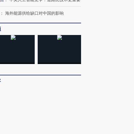
：
海外能源供给缺口对中国的影响
跨国走私7万
视线｜被称为“蟑螂”的印
视线｜“入侵”还是“人道危
频
检体内含3种
度Z世代 用街头抗争将教
机”？难民潮撕裂西班牙
秘鲁纳斯
育部长拱下台
飞地休达
13人遇难
进第四届链博
【商旅对话】华住集团
技“链”接产
【特别呈现】寻找100种
CFO：不靠规模取胜，华
【特别呈
有意思的生活方式·第三对
住三大增长引擎是什么？
有意思的
客
：
多看少动
分子
：
AI冲击之下，年轻人与高学历女性更
坤
：
耳闻目睹的几位律师