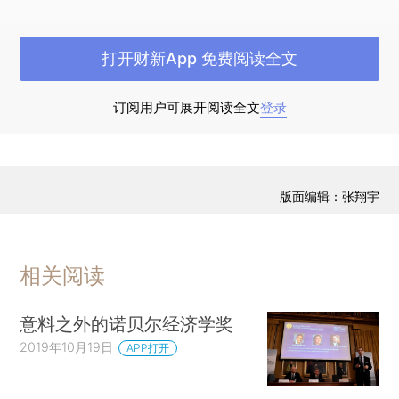
**作者感谢其研究助理Anna Seibert的宝贵贡
献，同时也感谢匿名审稿人的有益微调。作者声
打开财新App 免费阅读全文
明，就本文的研究、署名和/或发表，没有潜在的利
益冲突。本文的写作没有获得任何研究、署名和/或
订阅用户可展开阅读全文
登录
发表方面的资金支持。
引言
版面编辑：张翔宇
1895年，瑞典科学家阿尔弗雷德·诺贝尔
（Alfred Nobel）在遗嘱中注明，他的财产将用于
设立物理学、化学、生理学或医学、文学以及和平
相关阅读
五个类别的年度奖项，以表彰那些“为人类做出杰出
贡献”的个人。这五个领域的诺贝尔奖于1901年首
意料之外的诺贝尔经济学奖
次颁发。
（*1.早在乔治·施蒂格勒（George
2019年10月19日
APP打开
Stigler）1982年获得诺贝尔经济学奖之前，他就在
1964年的一次演讲中向芝加哥大学商学院的校友们