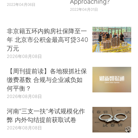
Approaching?
2022年04月06日
更大。）
2022年04月01日
随着1994年数学家约翰·纳什（John Nash）
因其在博弈论方面的贡献而与约翰·海萨尼（John
非京籍五环内购房社保降至一
年 北京市公积金最高可贷340
C.Harsanyi）以及莱因哈德·泽尔腾（Reinhard
万元
Selten）共享当年的奖项，诺贝尔经济学奖的评选
2026年08月08日
范围不断扩大，逐渐覆盖其他社会科学，政治科学
家埃莉诺·奥斯特罗姆（Elinor Ostrom）和心理学
【周刊提前读】各地狠抓社保
家丹尼尔·卡尼曼（Daniel Kahneman）一定是你最
缴费基数 合规与企业减负如
先想到的例子；此外，经济学博士穆罕默德·尤努斯
何平衡？
（Muhammad Yunus）因对孟加拉乡村银行发展
2026年08月08日
的贡献而荣获2006年诺贝尔和平奖。
（*4.长期执
河南“三支一扶”考试规模化作
教于韦尔斯利学院（Wellesley College）的经济学
弊 内外勾结提前获取试卷
家、社会学家及和平主义者埃米利·鲍尔奇（Emily
2026年08月08日
Balch）与约翰·马特（John Raleigh Mott）共同获得