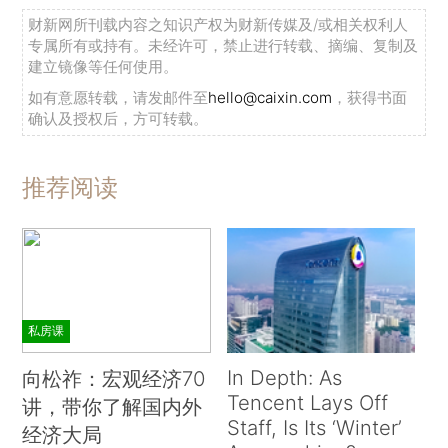
“瑞典国家银行纪念阿尔弗雷德·诺贝尔经济学
财新网所刊载内容之知识产权为财新传媒及/或相关权利人
专属所有或持有。未经许可，禁止进行转载、摘编、复制及
奖”于2019年10月开启了它的第二个50年。在过去
建立镜像等任何使用。
的50年里，它被单独或联合授予81位获奖者，其中
如有意愿转载，请发邮件至
hello@caixin.com
，获得书面
25个诺贝尔经济学奖由个人独揽，19个由两人同
确认及授权后，方可转载。
享，6个由三人共分。
（
*3.科学领域的奖项最多由
三名个人共同获得，并且奖项不能颁发给已经去世
推荐阅读
的人。物理学奖和化学奖由瑞典皇家科学院评定，
生理学或医学奖由瑞典皇家卡罗林医学院（卡罗林
斯卡学院）评定，文学奖由瑞典文学院评定，和平
奖由挪威议会选出。其中五个奖项在斯德哥尔摩颁
在化学
发，和平奖颁奖典礼在挪威奥斯陆举行。）
私房课
领域，58%的时间里是一个人获奖，而在物理学和
In Depth: As
向松祚：宏观经济70
医学领域，该比例则分别为42%和36%。（在经济
Tencent Lays Off
讲，带你了解国内外
学奖评选的前25年里，共有34位学者入选；在第
Staff, Is Its ‘Winter’
经济大局
二个25年里，有47位——最近联合授奖的占比相对