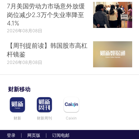
了1946年的诺贝尔和平奖，她的获奖比经济学奖问
7月美国劳动力市场意外放缓
世早了20多年。鲍尔奇于1961年去世。）
岗位减少2.3万个失业率降至
4.1%
各领域诺贝尔奖得主的提名和选择信息都要保
2026年08月08日
密50年。今年是第一次有关于经济学奖得主的私人
【周刊提前读】韩国股市高杠
信息公开，也就是说，到目前为止只有1969年的信
杆镜鉴
息公开。
2026年08月08日
在本文中，我们提供了奖项本身的背景信息以
及奖项得主的背景信息——他们的个人背景、所属
机构、学术谱系，他们与他们同样受人尊敬的同事
财新移动
——一些本可能获奖却最终没能获奖的人的联系，
以及某些经济学奖得主对政治、社会政策、商业部
门和个人决策领域的贡献的重要性。在本文中，我
财新
财新周刊
Caixin
们将经济学、化学、物理学和医学这四门学科的诺
贝尔奖得主进行了分组比较。附录列出了截至2018
登录
网页版
订阅电邮
|
|