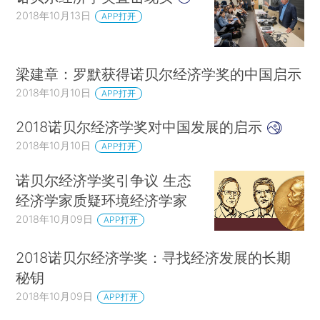
德豪斯（William Nordhaus）和保罗·罗默（Paul
2018年10月13日
APP打开
Romer）。2019年诺贝尔经济学奖和其他五个领域
的奖项在本文付印后的10月初宣布。因此，本文附
梁建章：罗默获得诺贝尔经济学奖的中国启示
录中的表格不包括2019年的获奖情况。
2018年10月10日
APP打开
随着时间的推移，诺贝尔经济学奖本身也被冠
2018诺贝尔经济学奖对中国发展的启示
以各种各样的名称，包括“纪念阿尔弗雷德·诺贝尔
2018年10月10日
APP打开
的经济科学奖”、“瑞典银行纪念阿尔弗雷德·诺贝尔
的经济科学奖”以及“单一经济科学和多元科学奖”。
诺贝尔经济学奖引争议 生态
自2006年以来，它一直被称为“瑞典国家银行纪念
经济学家质疑环境经济学家
阿尔弗雷德·诺贝尔经济学奖”。在本文中，我们将
2018年10月09日
APP打开
其简称为“诺贝尔经济学奖”，将生理学或医学奖简
2018诺贝尔经济学奖：寻找经济发展的长期
称为“诺贝尔医学奖”。由于性质和标准的明显不
秘钥
同，我们在文中省略了有关诺贝尔文学奖和诺贝尔
2018年10月09日
APP打开
和平奖的信息，也不再与它们进行比较。