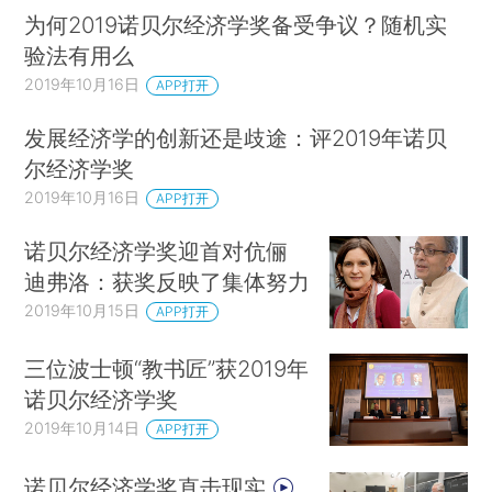
为何2019诺贝尔经济学奖备受争议？随机实
声称“如果诺贝尔先生是一个更明智的人，他就会
验法有用么
把奖颁给社会科学领域的研究者，以更好地实现文
2019年10月16日
APP打开
明社会这一人类真正难以达成的目标”。
）
发展经济学的创新还是歧途：评2019年诺贝
1968年，为了庆祝瑞典国家银行成立300周
尔经济学奖
年、支持其从瑞典政府中独立出来，并宣扬其工作
2019年10月16日
APP打开
的科学性，瑞典国家银行向诺贝尔基金会捐款，设
立了第六个奖项——“瑞典国家银行纪念阿尔弗雷德
诺贝尔经济学奖迎首对伉俪
·诺贝尔经济学奖”。
迪弗洛：获奖反映了集体努力
（*2.诺贝尔基金会董事会决
2019年10月15日
定，将不再允许进一步扩充诺贝尔奖覆盖的学科领
APP打开
首届诺贝尔经济学奖于1969年颁发，获奖者
域。）
三位波士顿“教书匠”获2019年
由瑞典皇家科学院选出，为拉格纳·弗里希
诺贝尔经济学奖
（Ragnar Frisch）和简·丁伯根（Jan
2019年10月14日
APP打开
Tinbergen），两人分别来自挪威和荷兰。2018年
10月，第50届诺贝尔经济学奖颁发，授予威廉·诺
诺贝尔经济学奖直击现实