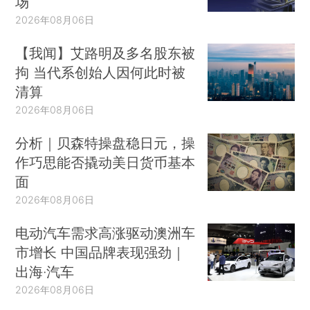
场
与预期寿命延长和缴费人数下降挂钩的两个自
2026年08月06日
动调节机制的议案，在2004年统一提交给了国
【我闻】艾路明及多名股东被
会。在国会通过一次非常痛苦而又激烈的讨论后，
拘 当代系创始人因何此时被
获得批准。这样大原则就确定下来了，此后每年在
清算
削减待遇时，就无须再经过法律程序，可以直接操
2026年08月06日
作。除了一些细节的完善之外，我们不会再对这项
分析｜贝森特操盘稳日元，操
条款做大的原则上的改动了。
作巧思能否撬动美日货币基本
1.2未来待遇会降得过低吗？
面
2026年08月06日
一个国家的公共养老金制度需要满足两个必要
条件：财务上的可持续性和待遇水平的适当性。这
电动汽车需求高涨驱动澳洲车
两个必要条件之间有时是相互冲突的。按照现在的
市增长 中国品牌表现强劲｜
制度模式，养老金在财务上是可持续的，但是将来
出海·汽车
待遇水平极有可能会下降到很低的水平，以至于不
2026年08月06日
能成为国民的可靠保障。最早出现这种情况的国家