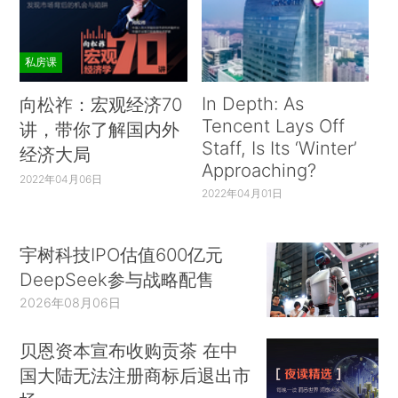
1.日本保障养老金可持续的最重要措施：自动调节
机制
私房课
1.1自动调节机制
In Depth: As
向松祚：宏观经济70
自20世纪90年代起，日本成为世界上人口老
Tencent Lays Off
讲，带你了解国内外
龄化程度最高的国家。公共养老金财务面临着巨大
Staff, Is Its ‘Winter’
经济大局
的压力。此时，日本采用的最重要的手段是自动调
Approaching?
2022年04月06日
节机制。其一是养老金待遇随预期寿命的延长自动
2022年04月01日
下降。其二是养老金待遇随缴费人数的减少自动下
调。当时日本人的预期寿命已经很长了，预计今后
宇树科技IPO估值600亿元
还会更长。日本的总人口数在减少，工作的人数也
DeepSeek参与战略配售
在减少，这样缴纳保费的人数也在减少，预计未来
2026年08月06日
缴费人数还将继续减少。对于因缴费收入减少和领
贝恩资本宣布收购贡茶 在中
取年数增加引发的差额部分，用自动削减待遇的方
国大陆无法注册商标后退出市
式消化，这是全体日本国民都接受的方式。