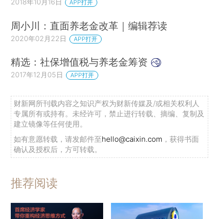
老金的领取年龄和削减待遇就是其中的重要举措。
2018年10月16日
APP打开
日本应对老龄化的最重要措施是自动调节机制、延
周小川：直面养老金改革｜编辑荐读
迟领取、促进就业、削减待遇；而不是采用各种金
2020年02月22日
APP打开
融手段，例如大力发展职业年金和私人商业养老保
险、增加公共养老金余额储备。与公共养老金相
精选：社保增值税与养老金筹资
比，日本企业年金的待遇水平下降幅度要大得多，
2017年12月05日
APP打开
覆盖面也缩小了，根本无法指望用企业年金应对老
龄化。
财新网所刊载内容之知识产权为财新传媒及/或相关权利人
专属所有或持有。未经许可，禁止进行转载、摘编、复制及
建立镜像等任何使用。
日本保障养老金财务可持续的对策是渐进式的
如有意愿转载，请发邮件至
hello@caixin.com
，获得书面
参数改革。现行制度已经在一定程度上发挥着作
确认及授权后，方可转载。
用，从现行制度出发深化改革时，如何把社会冲突
最小化并能平滑地过渡到新制度，对政策制定者来
推荐阅读
说是最重要的。能不能完成这个过渡是保障深化改
革成功的核心，因此养老金改革不可以“急转弯”。