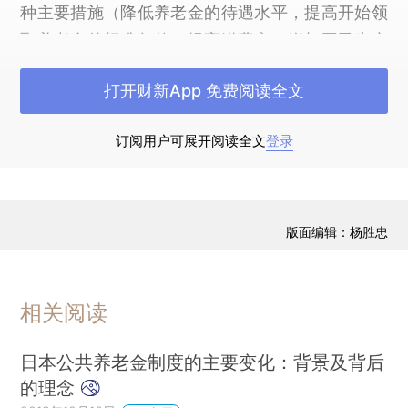
种主要措施（降低养老金的待遇水平，提高开始领
取养老金的标准年龄，提高缴费率，增加国民生产
总值）和五种其他手段（增加来自财政收入的转移
打开财新App 免费阅读全文
支付，提高缴费的收入基数，扩大覆盖面，扩展统
筹范围，统一/统合各个分割的制度）。在实践中，
订阅用户可展开阅读全文
登录
具体应该选择其中的哪些措施，各国应当根据本国
实际情况和需要做出选择，因此各项措施的优先顺
序会因国家不同而不同。在我列举的主要措施中，
没有基金和投资。对于个人账户式的基金，理论和
版面编辑：杨胜忠
实践上都行不通，应该废除，退回到现收现付制；
对于储备式的基金，“有”比“没有”好些，但是其功能
相关阅读
有限，不能用来保障公共养老金的财务可持续。
本文以日本为例，主要介绍日本如何保障养老
日本公共养老金制度的主要变化：背景及背后
金的财务可持续，周密细致、如履薄冰般地提高养
的理念