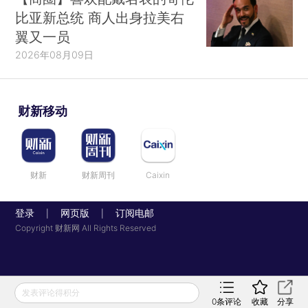
2005）提出了经济学模型更基本的作用，他
比亚新总统 商人出身拉美右
说：“对我而言，经济学是一系列为经济学家接受和
翼又一员
运用的观念与惯例。也就是说，它是一种文化。”他
2026年08月09日
将经济模型视作“寓言”（Rubinstein，2012）：“在
幻想和现实之间徘徊……建立模型至关重要，因为
财新移动
这是我们澄清概念、评估假设、证实结论的唯一方
法，也是当我们回归现实生活时可依凭的洞见之
源。”
财新
财新周刊
Caixin
4.工程师
登录
网页版
订阅电邮
|
|
阿尔文·罗斯（Alvin Roth，2002）将经济学家
Copyright 财新网 All Rights Reserved
视作工程师的观点催生了一种对经济模型更务实的
看法。罗斯将经济设计与经济学的关系类比成工程
设计与物理学的关系。微观经济学家的工程师角色
发表评论得积分
与机制设计文献一起成长。列昂尼德·赫维兹
0
条评论
收藏
分享