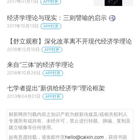
注重学术论辩，实践设计尚未兴起，更不必说现代
2017年01月11日
APP打开
经济设计的范式了。
经济学理论与现实：三则譬喻的启示
2.科学家
2011年10月13日
APP打开
毋庸置疑，保罗·萨缪尔森是将经济学从一个论
【舒立观察】深化改革离不开现代经济学理论
说领域转变为一门“科学”学科的关键人物。
(2.《萨
2016年12月10日
APP打开
缪尔森谈经济学是不是一门科学》记录了PBS News
来自“三体”的经济学理论
Hour栏目中保罗·索尔曼（Paul Solman）对萨缪尔
2016年10月26日
APP打开
森的采访，发表于2009年12月24日。以下是对这篇
访谈的部分摘录，我们可以由它一窥萨缪尔森
七学者提出“新供给经济学”理论框架
对“经济学作为一门科学”的微妙态度和谨慎思考。
2013年04月01日
APP打开
萨缪尔森：
经济学并不是一门严格的科学。它
财新网所刊载内容之知识产权为财新传媒及/或相关权利人
是艺术和科学元素的结合体。这是有关经济学我们
专属所有或持有。未经许可，禁止进行转载、摘编、复制及
建立镜像等任何使用。
需要学习的第一门和最后一门课：在我看来，我们
如有意愿转载，请发邮件至
hello@caixin.com
，获得书面
永远达不到精确，但是我们正在完善我们的数据库