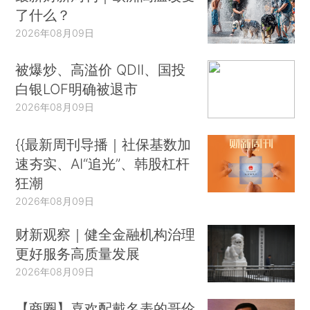
尔顿·弗里德曼（Milton Friedman），除萨缪尔森之
了什么？
外的其他人也对经济学是否是一门科学进行了思
2026年08月09日
考，讨论了模型和经济理论所起的作用（也可参见
被爆炒、高溢价 QDII、国投
他不仅为经
Hausman，1989；Davidson，2012）。)
白银LOF明确被退市
济学奠定了较之以往更加严谨的数学基础，而且对
2026年08月09日
它持一种全新的看法：经济学致力于使用科学方法
揭示因果，由于涉及的体系非常复杂，经济学需要
{{最新周刊导播｜社保基数加
谨慎的说明和准确的推理。萨缪尔森倡导的缜密模
速夯实、AI“追光”、韩股杠杆
型对当代的经济设计至关重要。
狂潮
2026年08月09日
3.寓言家
财新观察｜健全金融机构治理
将经济学视作一门科学的观点遭受了两重阻
更好服务高质量发展
力：一重来自圈外人，他们怀疑经济学形式化的价
2026年08月09日
值；另一重来自圈内人，他们对经济学模型持不同
态度。阿里尔·鲁宾斯坦（Ariel Rubinstein，
【商圈】喜欢配戴名表的哥伦