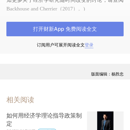
知更多关于经济学研究随时间改变的讨论，请查阅
Backhouse and Cherrier（2017）。)
1.艺术家和伦理学家
打开财新App 免费阅读全文
约翰·梅纳德·凯恩斯的父亲约翰·内维尔·凯恩斯
（John Neville Keynes）是一位经济学家和哲学
订阅用户可展开阅读全文
登录
家，他以区分实证经济学和规范经济学而闻名，前
者研究“是什么”，后者关注“应该如何”（Keynes，
1904）。他区分了经济学家的两种角色：经济学家
版面编辑：杨胜忠
的实证角色是“规律”的揭示者，而经济学家的规范
角色是描绘理想蓝图的“伦理学家”和“塑造知
觉”的“艺术家”。对于所有学习制度设计以实现某些
相关阅读
理想的经济学家来说，老凯恩斯的实证和规范之分
都是根本性的。此外，经济学的规范作用为经济设
如何用经济学理论指导政策制
计埋下了最初的种子。但是，老凯恩斯所处的时代
定