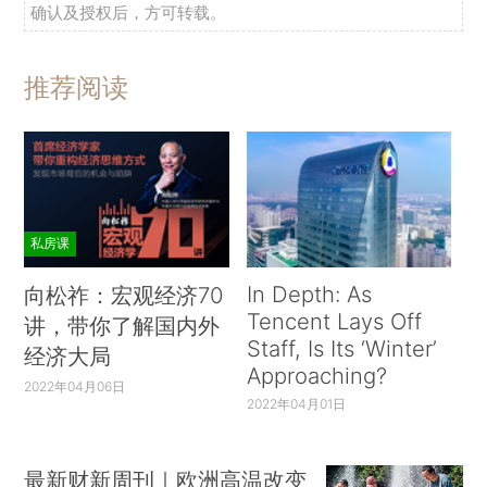
确认及授权后，方可转载。
和处理数据的方式。
索尔曼：
我曾向［哲学家］尼尔森·古德曼
推荐阅读
（Nelson Goodman）问过这个问题，他说经济学的
科学程度不逊于物理学。我说，这怎么可能呢？他
说：物理学可以解释一片树叶如何从树上掉落，以
及这片树叶经历的一切，但是它无法告诉你树叶将
要落在何处。经济学也是如此。
私房课
萨缪尔森：
我认为相较于物理学家，经济学家
In Depth: As
向松祚：宏观经济70
Tencent Lays Off
更需要明智而审慎地使用科学方法，因为通过可行
讲，带你了解国内外
Staff, Is Its ‘Winter’
经济大局
的受控实验，物理学家可以引领我们，我们不会误
Approaching?
入歧途；但是在经济学中，教条和误解会让我们很
2022年04月06日
2022年04月01日
不幸地走错方向。
从约翰·斯图亚特·穆勒（John Stuart Mill）到米
最新财新周刊｜欧洲高温改变