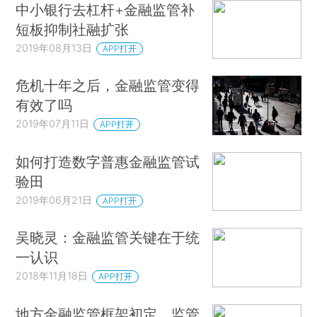
中小银行去杠杆+金融监管补
从那之后，我们做出了什么样的改变以确保金
短板抑制社融扩张
融体系最终走向稳健？监管改革是在朝着正确的方
2019年08月13日
APP打开
向、沿着既定的轨道行进吗？本报告将尝试解答这
些问题，或者至少为回答这些问题提供一些事实和
危机十年之后，金融监管变得
思路。
有效了吗
2019年07月11日
APP打开
全球性金融危机和大衰退带来的破坏性影响仍
然存在，除了经济阵痛（表现为失业和降薪），还
如何打造数字普惠金融监管试
有逐渐扩大的社会不平等、中产阶级日益增长的不
验田
满和民粹主义情绪的高涨。不可否认的是，危机重
2019年06月21日
APP打开
振了专制主义，削弱了自由市场经济和自由民主主
吴晓灵：金融监管关键在于统
义的基础。在欧洲，金融危机和随后的政府债务危
一认识
机动摇了货币联盟以及整个战后一体化计划。更真
2018年11月18日
APP打开
实的情况是，银行与金融危机经常发生，一旦爆
发，就会对经济增长和公共财政带来长期的负面影
地方金融监管框架初定，监管