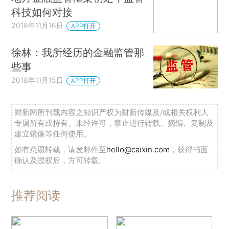
响。2007—2009年的经济危机破坏性极强，以至
科技如何对接
于对我们提出了一个问题：这次危机究竟是百年一
2018年11月16日
APP打开
遇的特殊事件，还是与近期其他危机有着相似成
因、能够被预测到的事件呢？
徐林：我所经历的金融监管那
些事
系统性银行危机的再次出现促使人们开始思考
2018年11月15日
APP打开
为什么危机如此难以遏制？我们至少可以从三个方
面找到原因。
财新网所刊载内容之知识产权为财新传媒及/或相关权利人
专属所有或持有。未经许可，禁止进行转载、摘编、复制及
第一，银行业存在所有可能引起市场失灵的因
建立镜像等任何使用。
素：外部性、信息不对称和市场势力。除了这些传
如有意愿转载，请发邮件至
hello@caixin.com
，获得书面
统因素，我们还要考虑投资者与消费者潜在的行为
确认及授权后，方可转载。
偏差。更确切地说，因为银行业务模式建立在期限
转换的基础上，所以银行系统本身的脆弱性放大了
推荐阅读
这些可能引起市场失灵的因素。次优原理告诉我
们，如果政府只纠正单一市场失灵而忽略其他市场