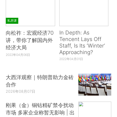
失灵，就会导致社会福利下降。例如，在过度乐观
的借款人加剧了逆向选择问题的贷款市场中，加强
竞争反而可能降低福利。
私房课
第二，金融监管通常滞后于金融创新，因为金
In Depth: As
向松祚：宏观经济70
Tencent Lays Off
融创新总是能绕开监管机构设置的各种限制（或者
讲，带你了解国内外
Staff, Is Its ‘Winter’
利用宽松的监管政策）。证券化和衍生品的使用就
经济大局
Approaching?
是近几次危机中金融监管滞后于金融创新的最佳例
2022年04月06日
2022年04月01日
证。
第三，与危机爆发紧密相关的是，由于银行拥
大西洋观察｜特朗普助力金砖
有货币创造这一特殊功能，而政府又为这项功能的
合作
发挥提供保障，所以银行与政府之间存在密切联
2026年08月07日
系。这种主权和银行偿付能力的紧密结合，导致了
刚果（金）铜钴精矿禁令扰动
银行业的政治经济关系。
市场 多家企业称暂无影响 | 出