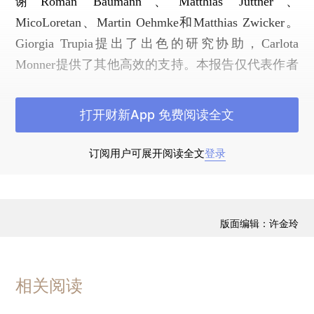
谢Roman Baumann、Matthias Jüttner、
MicoLoretan、Martin Oehmke和Matthias Zwicker。
Giorgia Trupia提出了出色的研究协助，Carlota
Monner提供了其他高效的支持。本报告仅代表作者
自己的观点，并不代表作者所在机构或者文中提到
的其他机构的观点。——作者注
打开财新App 免费阅读全文
1.引言
订阅用户可展开阅读全文
登录
在2008年9月13—14日这个周末，美国财政部
长亨利·保尔森试图将雷曼兄弟出售给巴克莱银行。
紧接着的周一，也就是9月16日，美国国际集团出
版面编辑：许金玲
现流动性危机，进而引发了全球性的银行挤兑。美
联储主席本·伯南克曾在2009年11月宣称，“2008年
9月、10月爆发的金融危机是有史以来最严重的一
相关阅读
次，其严重程度甚至超过了大萧条”。