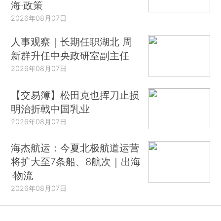
在19世纪和20世纪初期，银行业恐慌经常发
海·政策
生。1907年的美国银行业恐慌主要发生在影子银行
2026年08月07日
和信托公司（特别是尼克伯克信托公司），因为这
人事观察｜长期任职湖北 周
些机构的投资组合风险过高，缺乏进入银行票据交
新群升任中央政研室副主任
换所的权限以及较低的存款准备金。那时，银行与
2026年08月07日
信托公司都面临着大规模的挤兑问题，情况与近期
的危机没有太多差别。英国北岩银行是第一家受到
【交易簿】松田克也挥刀止损
2007年危机影响的银行，也经历了存款账户的挤
明治折戟中国乳业
兑，但是，北岩银行面临的最主要挤兑发生在短期
2026年08月07日
批发融资方面。这是现代版的挤兑。事实上，在
海杰航运：今夏北极航道运营
2008年雷曼兄弟破产之后，发生了全球性的金融
将扩大至7条船、8航次｜出海
挤兑，涵盖了银行间市场、资产支持商业票据、回
·物流
购协议融资和货币市场基金。
2026年08月07日
除了对批发融资的过度依赖外，导致危机发生
的原因还有两个，那就是不当激励和监管懈怠。有