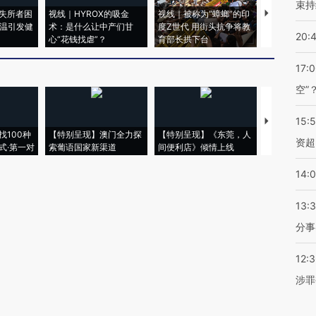
束持
失所者困
视线｜HYROX的吸金
视线｜被称为“蟑螂”的印
视线｜“入侵
高温引发健
术：是什么让中产们甘
度Z世代 用街头抗争将教
机”？难民潮
20:
心“花钱找虐”？
育部长拱下台
飞地休达
17:
空”
15:
【推广】走
找100种
【特别呈现】澳门全力探
【特别呈现】《东莞，人
会，让数智科
资超
式·第一对
索葡语国家新渠道
间便利店》倾情上线
业
14:
13:
分事
12:
涉罪