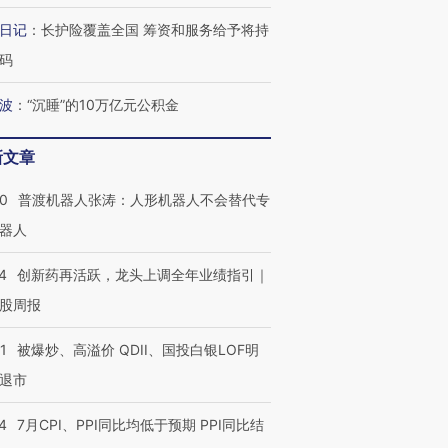
日记
：
长护险覆盖全国 筹资和服务给予将持
码
波
：
“沉睡”的10万亿元公积金
新文章
00
普渡机器人张涛：人形机器人不会替代专
器人
4
创新药再活跃，龙头上调全年业绩指引｜
股周报
1
被爆炒、高溢价 QDII、国投白银LOF明
退市
4
7月CPI、PPI同比均低于预期 PPI同比结