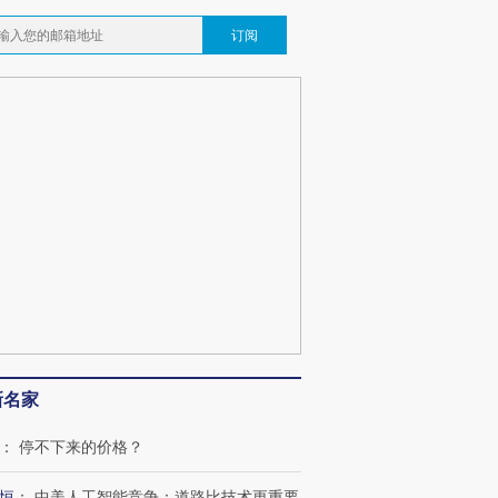
订阅
新名家
：
停不下来的价格？
恒
：
中美人工智能竞争：道路比技术更重要