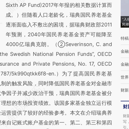
Sixth AP Fund)2017年年报的相关数据计算而
成。）但随着人口老龄化，瑞典国民养老基金
“入
逐渐面临入不敷出的困境，据瑞典财政部2011
民潮
年预测，2040年国民养老基金资产可能降至
特稿
4000亿瑞典克朗。（②Severinson, C. and
金融
 the Swedish National Pension Funds”, OECD
surance and Private Pensions, No. 17, OECD
金融
org/10.1787/5k990qtkk6f8-en.）为了提高国民养老基
世界
机制的触发风险，同时降低国民养老基金对金融市
财新
竞争因子并减少政治干预，瑞典国民养老基金被分
了理想的市场投资绩效。该国多家基金独立运行模
财
金运营提供了较好的经验参考。本文在介绍瑞典养
财
写
理来自记账式账户基金的第一、第二、第三和第四
引