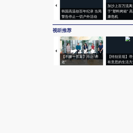
加沙上百万流离
韩国高温创百年纪录 当局
于“塑料烤箱” 
警告停止一切户外活动
康危机
视听推荐
【不唯一答案】不止“养
【特别呈现】寻
老”
有意思的生活方