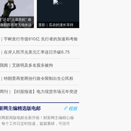
侵”还是“人道危机” 难
撕裂西班牙飞地休达
显影｜瓜农的漫长等待
｜
宇树发行市值610亿 先行者的加速和考验
｜
在岸人民币兑美元汇率连日升破6.75
我闻
｜
艾路明及多名股东被拘
｜
特朗普再签两份行政令限制出生公民权
周刊
｜
【封面报道】电力现货市场元年突进
新网主编精选版电邮
样例
新网新闻版电邮全新升级！财新网主编精心编
，每个工作日定时投递，篇篇重磅，可信可
。