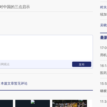
：对中国的三点启示
村夫
续加
吴晓
最
17:
用机
新网观点
发布
16:1
医药
本篇文章暂无评论
15:5
确被
11:3