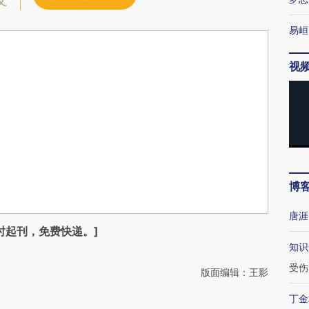
文
易峘
视
博
唐涯
时起刊，免费快递。]
知识
受伤
版面编辑：王影
丁金