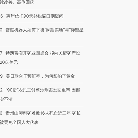
续改善、高位回落
”还是“人道危
湖北宜昌局部短时降雨
哈尔滨遭遇短时极端强降
撕裂西班牙
128毫米 紧急转移近
雨 3小时累计雨量超80毫
秘鲁纳斯
46
离岸信托90天补税窗口期疑问
4000人
米
13人遇难
00
普渡机器人如何平衡“脚踏实地”与“仰望星
？
57
特朗普召开矿业圆桌会 拟向关键矿产投
进第四届链博
【商旅对话】华住集团
技“链”接产
【特别呈现】寻找100种
CFO：不靠规模取胜，华
【特别呈
20亿美元
有意思的生活方式·第三对
住三大增长引擎是什么？
有意思的
09
美日联合干预汇率，为何影响了黄金
32
“90后”农民工讨薪涉刑案发回重审 因部
实不清
36
贵州山脚树矿难致16人死亡近三年 矿长
被罢免全国人大代表