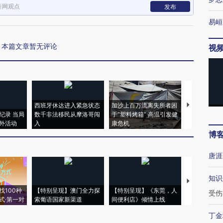
新网观点
发布
易峘
本篇文章暂无评论
视
西班牙休达进入紧急状态
加沙上百万流离失所者困
视线｜HYR
纪录 当局
数千非法移民从摩洛哥闯
于“塑料烤箱” 高温引发健
术：是什么
外活动
入
康危机
心“花钱找虐
博
唐涯
知识
【推广】走
找100种
【特别呈现】澳门全力探
【特别呈现】《东莞，人
会，让数智科
受伤
式·第一对
索葡语国家新渠道
间便利店》倾情上线
业
丁金