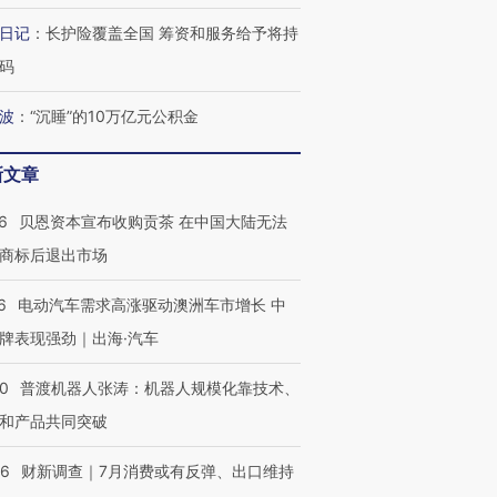
日记
：
长护险覆盖全国 筹资和服务给予将持
码
波
：
“沉睡”的10万亿元公积金
新文章
6
贝恩资本宣布收购贡茶 在中国大陆无法
商标后退出市场
6
电动汽车需求高涨驱动澳洲车市增长 中
牌表现强劲｜出海·汽车
00
普渡机器人张涛：机器人规模化靠技术、
和产品共同突破
56
财新调查｜7月消费或有反弹、出口维持