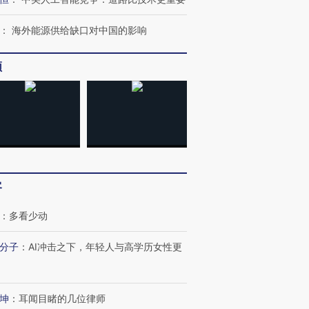
：
海外能源供给缺口对中国的影响
频
OX的吸金
马航飞行员跨国走私7万
视线｜被称为“蟑螂”的印
让中产们甘
粒摇头丸 尿检体内含3种
度Z世代 用街头抗争将教
秘鲁纳斯
”？
毒品
育部长拱下台
13人遇难
客
：
多看少动
分子
：
AI冲击之下，年轻人与高学历女性更
进第四届链博
【商旅对话】华住集团
技“链”接产
【特别呈现】寻找100种
CFO：不靠规模取胜，华
【特别呈
有意思的生活方式·第三对
住三大增长引擎是什么？
有意思的
坤
：
耳闻目睹的几位律师