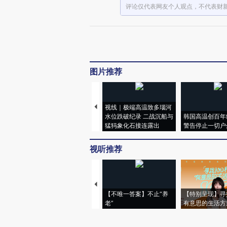
评论仅代表网友个人观点，不代表财
图片推荐
视线｜极端高温致多瑙河
水位跌破纪录 二战沉船与
韩国高温创百年
猛犸象化石接连露出
警告停止一切户
视听推荐
【不唯一答案】不止“养
【特别呈现】寻
老”
有意思的生活方