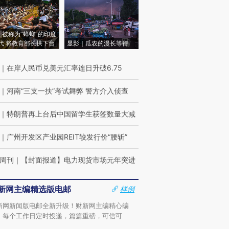
|被称为“蟑螂”的印度
代 将教育部长拱下台
显影｜瓜农的漫长等待
｜
在岸人民币兑美元汇率连日升破6.75
｜
河南“三支一扶”考试舞弊 警方介入侦查
｜
特朗普再上台后中国留学生获签数量大减
｜
广州开发区产业园REIT较发行价“腰斩”
周刊
｜
【封面报道】电力现货市场元年突进
新网主编精选版电邮
样例
新网新闻版电邮全新升级！财新网主编精心编
，每个工作日定时投递，篇篇重磅，可信可
。