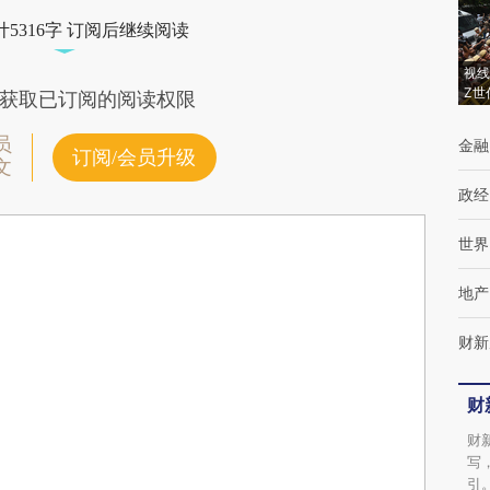
5316字 订阅后继续阅读
视线
Z世
获取已订阅的阅读权限
员
金融
订阅/会员升级
文
政经
世界
地产
财新
财
财
写
引