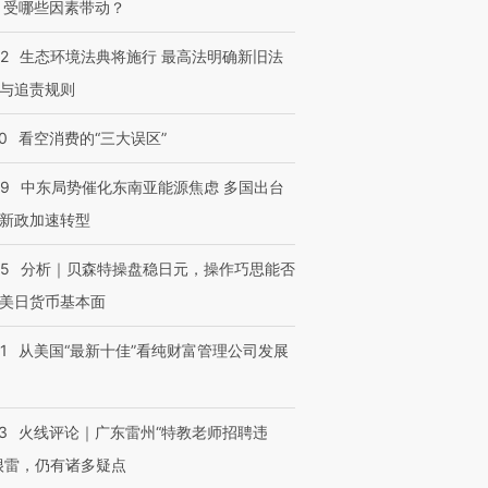
 受哪些因素带动？
42
生态环境法典将施行 最高法明确新旧法
与追责规则
0
看空消费的“三大误区”
59
中东局势催化东南亚能源焦虑 多国出台
新政加速转型
05
分析｜贝森特操盘稳日元，操作巧思能否
美日货币基本面
1
从美国“最新十佳”看纯财富管理公司发展
3
火线评论｜广东雷州“特教老师招聘违
很雷，仍有诸多疑点