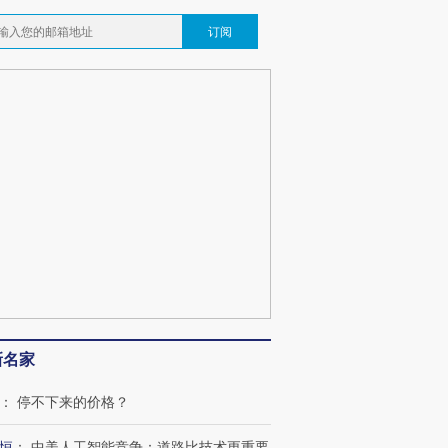
订阅
新名家
：
停不下来的价格？
恒
：
中美人工智能竞争：道路比技术更重要