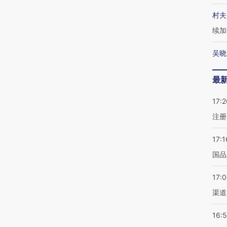
村夫
续加
吴晓
最
17:2
注册
17:1
国品
17:
渠道
16: