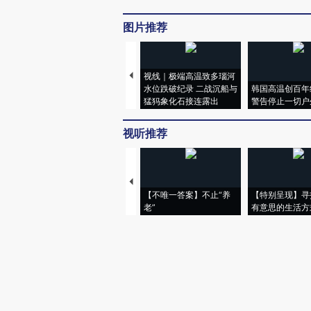
图片推荐
视线｜极端高温致多瑙河
水位跌破纪录 二战沉船与
韩国高温创百年
猛犸象化石接连露出
警告停止一切户
视听推荐
【不唯一答案】不止“养
【特别呈现】寻
老”
有意思的生活方