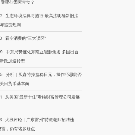
 受哪些因素带动？
42
生态环境法典将施行 最高法明确新旧法
与追责规则
0
看空消费的“三大误区”
59
中东局势催化东南亚能源焦虑 多国出台
新政加速转型
05
分析｜贝森特操盘稳日元，操作巧思能否
美日货币基本面
1
从美国“最新十佳”看纯财富管理公司发展
3
火线评论｜广东雷州“特教老师招聘违
很雷，仍有诸多疑点