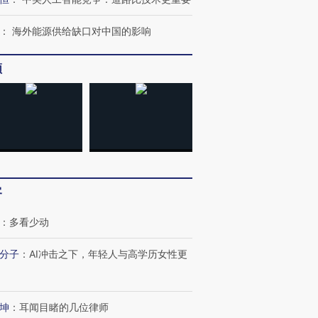
：
海外能源供给缺口对中国的影响
频
跨国走私7万
视线｜HYROX的吸金
视线｜被
检体内含3种
术：是什么让中产们甘
泽连斯基密集出访美英 索
度Z世代
心“花钱找虐”？
要防空导弹“救急”
育部长拱
进第四届链博
【商旅对话】华住集团
客
技“链”接产
【特别呈现】寻找100种
CFO：不靠规模取胜，华
【特别呈
有意思的生活方式·第三对
住三大增长引擎是什么？
有意思的
：
多看少动
分子
：
AI冲击之下，年轻人与高学历女性更
坤
：
耳闻目睹的几位律师