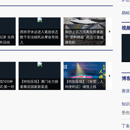
易峘
视
西班牙休达进入紧急状态
加沙上百万流离失所者困
马航飞行员
纪录 当局
数千非法移民从摩洛哥闯
于“塑料烤箱” 高温引发健
粒摇头丸 尿
外活动
入
康危机
毒品
【推广】走
博
找100种
【特别呈现】澳门全力探
【特别呈现】《东莞，人
会，让数智科
式·第一对
索葡语国家新渠道
间便利店》倾情上线
业
唐涯
知识
受伤
丁金