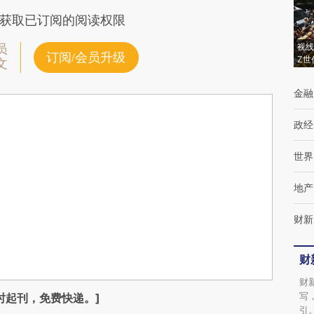
获取已订阅的阅读权限
视线
员
订阅/会员升级
Z世
文
金融
政经
世界
地产
财新
财
财
写
时起刊，免费快递。]
引