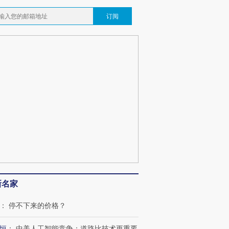
订阅
新名家
：
停不下来的价格？
恒
：
中美人工智能竞争：道路比技术更重要