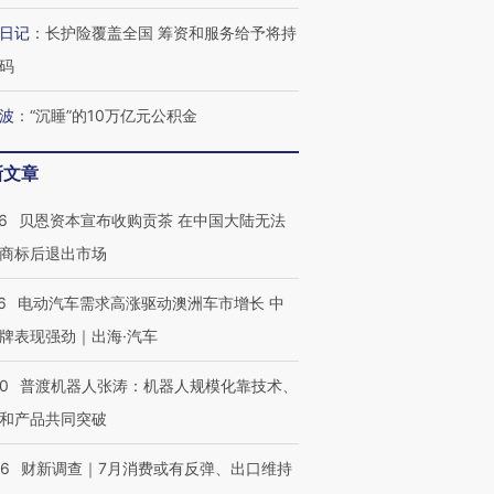
日记
：
长护险覆盖全国 筹资和服务给予将持
码
波
：
“沉睡”的10万亿元公积金
新文章
6
贝恩资本宣布收购贡茶 在中国大陆无法
商标后退出市场
6
电动汽车需求高涨驱动澳洲车市增长 中
牌表现强劲｜出海·汽车
00
普渡机器人张涛：机器人规模化靠技术、
和产品共同突破
56
财新调查｜7月消费或有反弹、出口维持