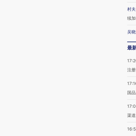
村夫
续加
吴晓
最
17:2
注册
17:1
国品
17:
渠道
16: