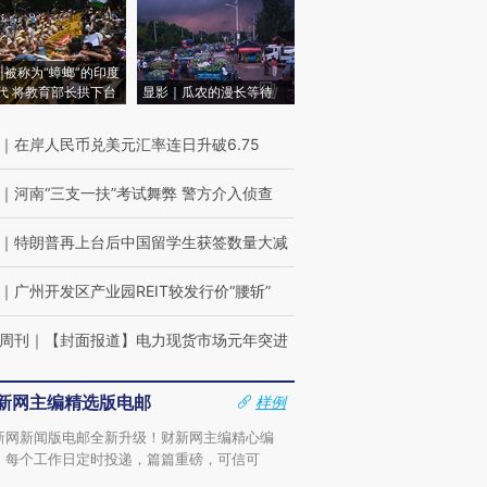
|被称为“蟑螂”的印度
代 将教育部长拱下台
显影｜瓜农的漫长等待
｜
在岸人民币兑美元汇率连日升破6.75
｜
河南“三支一扶”考试舞弊 警方介入侦查
｜
特朗普再上台后中国留学生获签数量大减
｜
广州开发区产业园REIT较发行价“腰斩”
周刊
｜
【封面报道】电力现货市场元年突进
新网主编精选版电邮
样例
新网新闻版电邮全新升级！财新网主编精心编
，每个工作日定时投递，篇篇重磅，可信可
。