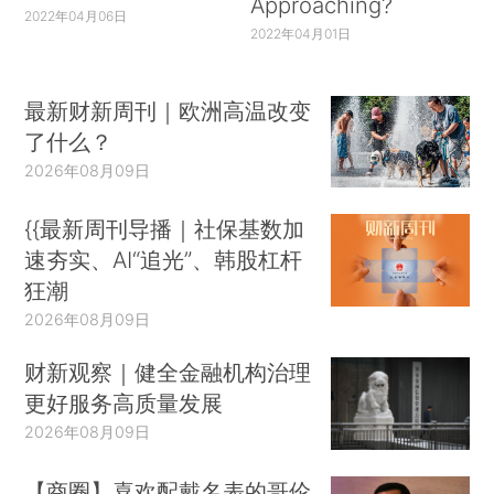
Approaching?
2022年04月06日
https：//economics.stackexchange.com/questio
2022年04月01日
ns/9117/thesis-advisor-student-pairs-that-won-
the-nobelprize
最新财新周刊｜欧洲高温改变
专著和期刊文章
了什么？
2026年08月09日
Becker， G.S.， & Becker， G.N.
（1998）.The Economics of Life. New York，
{{最新周刊导播｜社保基数加
NY： McGraw-Hill Education.
速夯实、AI“追光”、韩股杠杆
狂潮
Bowman， M.J.（1980）.On Theodore
2026年08月09日
W.Schultzs Contributions to Economics.The
财新观察｜健全金融机构治理
Scandinavian Journal of Economics， 82， 80-
更好服务高质量发展
107.
2026年08月09日
Clark， J.B.（1886）.The Philosophy of
Wealth.Washington， DC： BiblioLife.
【商圈】喜欢配戴名表的哥伦