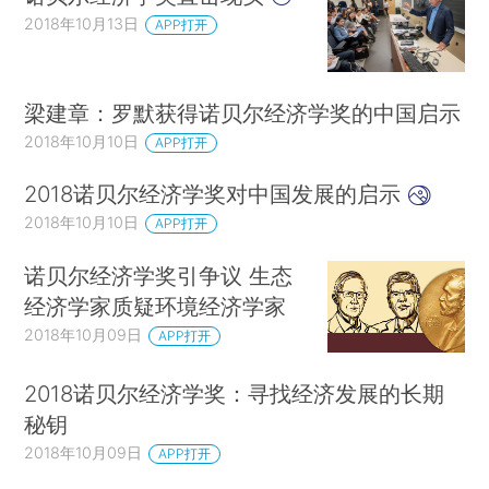
2018年10月13日
APP打开
诺贝尔基金会有关所有六个领域的主页信息：
https：//www.nobelprize.org/
梁建章：罗默获得诺贝尔经济学奖的中国启示
2018年10月10日
APP打开
https：//simple.wikipedia.org/wiki/List_of_Nobel
2018诺贝尔经济学奖对中国发展的启示
_Prize_winners_in_Economics
2018年10月10日
APP打开
https：//www.nobelprize.org/prizes/lists/all-
诺贝尔经济学奖引争议 生态
prizes-in-economic-sciences/?
经济学家质疑环境经济学家
utm_source=lasindias.info%2Fblog
2018年10月09日
APP打开
https：//simple.wikipedia.org/wiki/List of
2018诺贝尔经济学奖：寻找经济发展的长期
Nobel Prize winners in Economics
秘钥
2018年10月09日
APP打开
https：//www.britannica.com/topic/Winners-of-