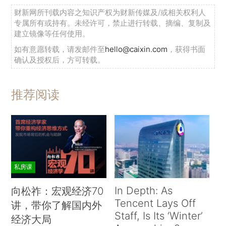
财新网所刊载内容之知识产权为财新传媒及/或相关权利人
the-Nobel-Prize-for-Economics-1856936
专属所有或持有。未经许可，禁止进行转载、摘编、复制及
建立镜像等任何使用。
https：//en.wikipedia.org/wiki/Committee
如有意愿转载，请发邮件至
hello@caixin.com
，获得书面
for the Prize in Economic Sciences in Memory of
确认及授权后，方可转载。
Alfred Nobel
推荐阅读
https：//www.nobelprize.org/nomination/econo
mic-sciences/
https：//www.livescience.com/16365-
nobel-prize-economics-list.html
私房课
https：//www.aeaweb.org/about-
In Depth: As
向松祚：宏观经济70
aea/honors-awards/bates-clark
Tencent Lays Off
讲，带你了解国内外
Staff, Is Its ‘Winter’
经济大局