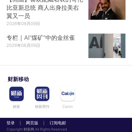
比亚新总统 商人出身拉美右
Clark， J.B.（1899）.The Distribution of
翼又一员
Wealth.New York， NY： Macmillan.
2026年08月09日
Coase， R.（1960）.The Problem of Social
专栏｜AI“煤矿”中的金丝雀
Cost.The Journal of Law and Economics， 3，
2026年08月09日
1-44.
Commons， J.R.（1934）.Institutional
Economics. New York， NY： Macmillan.
财新移动
Deaton， A.（2015）.The Great Escape：
Health， Wealth， and the Origins of
Inequality.Princeton， NJ： Princeton University
财新
财新周刊
Caixin
Press.
登录
网页版
订阅电邮
|
|
Friedman， M.（1962）.Capitalism and
Copyright 财新网 All Rights Reserved