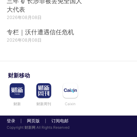
三年 矿长涉罪被罢免全国人
世）。宏观经济学家和公共政策顾问，常被称为“美
大代表
国的凯恩斯”，他因与希克斯一道提出的“投资-储
2026年08月08日
蓄”和“流动性偏好-货币供应”宏观经济模型（IS-LM
专栏｜沃什遭遇信任危机
模型）闻名于世。
2026年08月08日
3.奥斯卡·摩根斯特恩（1977年去世）。普林斯
顿大学经济学家，与约翰·冯·诺依曼合著《博弈论
与经济行为》。
财新移动
4.琼·罗宾逊（Joan Robinson，1983年去
世）。剑桥大学经济学家，因其在垄断竞争方面的
研究成果《不完全竞争经济学》（1933）以及由她
财新
财新周刊
Caixin
创造的“买方垄断”（monopsony）一词而闻名。
登录
网页版
订阅电邮
5.皮埃罗·斯拉法（Piero Sraffa，1983年去
|
|
Copyright 财新网 All Rights Reserved
世）。意大利经济学家，因其著作《用商品生产商