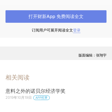
年去世）。作为一名意大利工程师、哲学家、数学
家和社会科学家，他最著名的经济学著作是关于收
打开财新App 免费阅读全文
入分配以及“帕累托效率”和“帕累托最优”的概念。
3.阿尔弗雷德·马歇尔（Alfred Marshall，1924
订阅用户可展开阅读全文
登录
年去世）。马歇尔可能是传统新古典经济学之父。
他与萨缪尔森一样成就斐然，萨缪尔森是一本重要
的经济学入门著作的作者兼将数学引入经济学的学
版面编辑：张翔宇
者，而马歇尔向世界介绍了“剪刀的两片刀刃”——
供给与需求。
相关阅读
4.托斯丹·凡勃仑（Thorstein Veblen，1929年
去世）。经济学家、社会学家、“炫耀性消费”的创
意料之外的诺贝尔经济学奖
造者、《有闲阶级论》（1899）的作者凡勃仑是19
2019年10月19日
APP打开
世纪为数不多的其著作至今仍被阅读和引用的经济
学家之一。