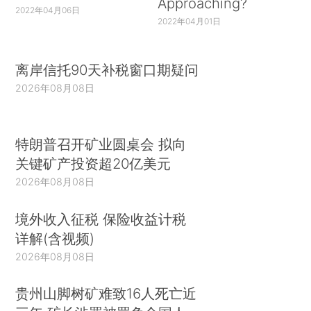
Approaching?
获得诺贝尔经济学奖的经济学家，包括至少13名学
2022年04月06日
2022年04月01日
者（列出了他们去世的年份），他们肯定有拥护
者。
（*18.波兰宏观经济学家米哈尔·卡莱斯基
离岸信托90天补税窗口期疑问
（Michal Kalecki），1970年获得诺贝尔经济学奖提
2026年08月08日
名，但同年4月去世。被认为是“芝加哥学派”创始人
之一的加拿大经济学家雅各布·维纳（Jacob
Viner）、弗兰克·奈特（Frank Knight）和亨利·西蒙
特朗普召开矿业圆桌会 拟向
斯（Henry Simons）也于1970年去世。而诺贝尔奖
关键矿产投资超20亿美元
不能授予去世的人。）
2026年08月08日
1.弗兰克·奈特（Frank Knight，1972年去
境外收入征税 保险收益计税
世）。作为“芝加哥学派”的创始人之一，他最著名
详解(含视频)
的著作是1921年出版的《风险、不确定性和利
2026年08月08日
润》。
贵州山脚树矿难致16人死亡近
2.阿尔文·汉森（Alvin Hansen，1975年去