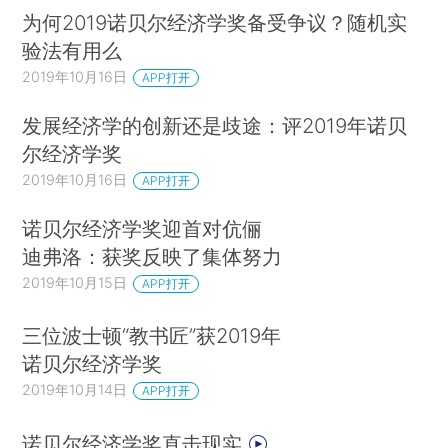
为何2019诺贝尔经济学奖备受争议？随机实
5.约翰·克拉克（John Clark，1938年去世）。
验法有用么
他是边际效用理论的先驱，是美国经济学会的创始
2019年10月16日
APP打开
人之一；在著作《财富的哲学》（1886）和《财富
的分配》（1899）中，他讨论了公平问题。
发展经济学的创新还是歧途：评2019年诺贝
尔经济学奖
6.约翰·康芒斯（John Commons，1945年去
2019年10月16日
APP打开
世）。长期任教于威斯康星大学，因其对劳工历
诺贝尔经济学奖迎首对伉俪
史、工会和政策方面的贡献而闻名；他于1934年出
迪弗洛：获奖反映了集体努力
版的专著《制度经济学》巩固了他作为制度经济学
2019年10月15日
APP打开
家的声誉。
7.约翰·凯恩斯（John Keynes，1946年去
三位波士顿“教书匠”获2019年
诺贝尔经济学奖
世）。可以说是英国20世纪最著名的经济学家，他
2019年10月14日
对宏观经济理论（“凯恩斯经济学”）、经济周期、
APP打开
衰退、总需求、“动物精神”和财政政策的贡献见于
诺贝尔经济学奖直击现实