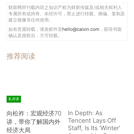
1957年去世）。匈牙利裔的通才，在许多领域做出
财新网所刊载内容之知识产权为财新传媒及/或相关权利人
专属所有或持有。未经许可，禁止进行转载、摘编、复制及
了重要贡献，他与奥斯卡·摩根斯特恩（Oskar
建立镜像等任何使用。
Morgenstern）合著的《博弈论与经济行为》
如有意愿转载，请发邮件至
hello@caixin.com
，获得书面
（1944），开创了博弈论领域。
确认及授权后，方可转载。
11.阿瑟·庇古（Arthur Pigou，1959年去
推荐阅读
世）。剑桥经济学家，其贡献包括《福利经济学》
（1920）以及外部性及其补救措施（庇古税）。
12.卡尔·波兰尼（Karl Polanyi，1964年去
世）。奥匈帝国时期，波兰尼对经济史、人类学、
社会学、政治学和哲学做出了重要贡献。1944年出
私房课
版的《大转型》阐述了他的“实在主
In Depth: As
向松祚：宏观经济70
义”（substantivism）观点。
Tencent Lays Off
讲，带你了解国内外
Staff, Is Its ‘Winter’
经济大局
第二类是那些1969年还活着但直到过世也没能