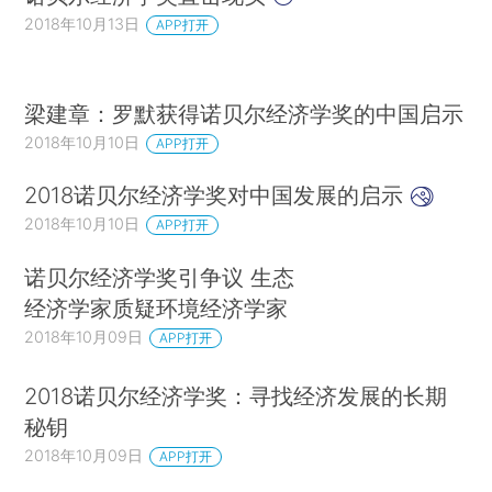
他的专著《就业、利息和货币通论》（1936），巩
2018年10月13日
APP打开
固了他作为有史以来最重要的经济学家之一的地
位。
梁建章：罗默获得诺贝尔经济学奖的中国启示
8.欧文·费雪（Irving Fisher，1947年去世）。
2018年10月10日
APP打开
一位新古典经济学家，受到该领域众多巨擘的称
赞。费雪涉足许多经济领域，包括效用理论、一般
2018诺贝尔经济学奖对中国发展的启示
均衡、货币理论，以及利率理论及其在经济中的作
2018年10月10日
APP打开
用。
诺贝尔经济学奖引争议 生态
9.约瑟夫·熊彼特（Joseph Schumpeter，
经济学家质疑环境经济学家
1950年去世）。奥地利经济学家，因其1942年的
2018年10月09日
APP打开
著作《资本主义、社会主义和民主主义》闻名于
2018诺贝尔经济学奖：寻找经济发展的长期
世。他最著名的思想是“创造性破坏”，更广泛地
秘钥
说，是由创新推动的动态经济增长理论。
2018年10月09日
APP打开
10.约翰·冯·诺依曼（John von Neumann，