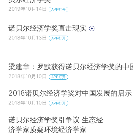
师。
2019年10月14日
APP打开
 肯尼斯·阿罗（Kenneth Arrow）是约翰·海萨
诺贝尔经济学奖直击现实
斯宾塞（Michael Spence）、埃里克·马斯金（Eric M
罗杰·迈尔森（Roger Myerson）的论文导师。
2018年10月13日
APP打开
 华西里·列昂惕夫（Wassily Leontief）是保
托马斯·谢林（Thomas Schelling）、罗伯特·索洛
梁建章：罗默获得诺贝尔经济学奖的中
Solow）和弗农·史密斯（Vernon Smith）的论文导
2018年10月10日
APP打开
 理查德·斯通（Richard Stone）是詹姆斯·莫里
Mirrlees）和安格斯·迪顿（Angus Deaton）的论文
2018诺贝尔经济学奖对中国发展的启
2018年10月10日
APP打开
 弗兰科·莫迪格利亚尼（Franco Modigliani
勒（Robert Shiller）的论文导师。
诺贝尔经济学奖引争议 生态经
 詹姆斯·托宾（James Tobin）是埃德蒙
济学家质疑环境经济学家