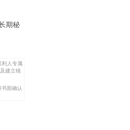
Eugene
的长期秘
Myron
）、乔治·阿
Joseph
权利人专属
及建立镜
得书面确认
芬恩·基德兰
004年的诺
的论文导师。