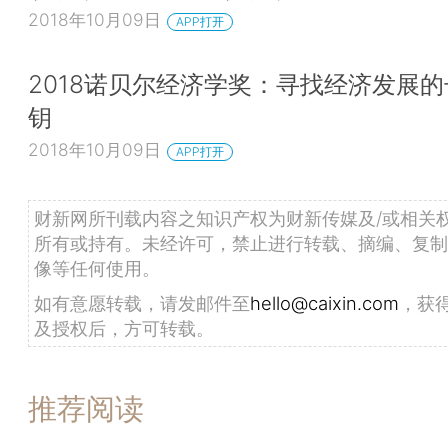
（Edmund Phelps）的论文导师。
2018年10月09日
APP打开
 默顿·米勒（Merton Miller）是尤金·法玛（
2018诺贝尔经济学奖：寻找经济发展
Fama）的论文导师，而尤金·法玛是迈伦·肖尔斯（
钥
Scholes）的论文导师。
2018年10月09日
APP打开
 罗伯特·索洛是彼得·戴蒙德（Peter Diamond
克洛夫（George Akerlof）、约瑟夫·斯蒂格利茨（
财新网所刊载内容之知识产权为财新传媒及/或相关
Stiglitz）和威廉·诺德豪斯的论文导师。
所有或持有。未经许可，禁止进行转载、摘编、复制
像等任何使用。
 托马斯·谢林是迈克尔·斯宾塞的论文导师。
如有意愿转载，请发邮件至
hello@caixin.com
，获
 爱德华·普雷斯科特（Edward Prescott）是
及授权后，方可转载。
德（Finn Kydland）的论文导师，他们共同获得了2
贝尔经济学奖。
推荐阅读
 埃里克·马斯金是让·梯若尔（Jean Tirole）