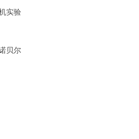
有数量可观
随机实验
落后。在此
分布高度集
年诺贝尔
一位获奖者
的分类参见
17/thesis-
，下面是我
ans）的论文
伦斯·克莱因
on）的论文导