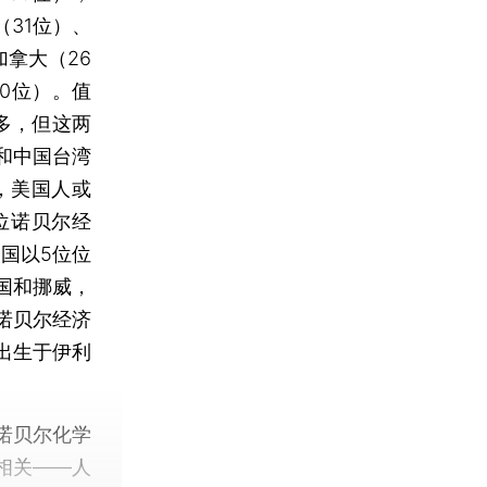
（31位）、
加拿大（26
0位）。值
多，但这两
和中国台湾
，美国人或
位诺贝尔经
国以5位位
国和挪威，
位诺贝尔经济
出生于伊利
诺贝尔化学
相关——人