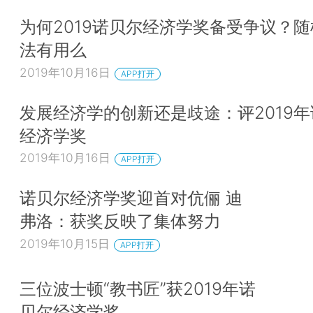
域——应用数学、统计学、物理学和运筹学方面也都
为何2019诺贝尔经济学奖备受争议？
的获奖者代表。心理学、法学和其他社会科学则远远
法有用么
方面，获奖者的分布似乎没有随时间发生改变。
2019年10月16日
APP打开
一方面，经济学奖得主在研究型博士机构中的
发展经济学的创新还是歧途：评2019
中；另一方面，有一大批诺贝尔经济学奖得主拥有另
经济学奖
作为其博士论文导师。
（*7.一个有趣
2019年10月16日
https：//economics.stackexchange.com/questions/91
APP打开
例如
advisor-student-pairs-that-won-thenobel-prize。）
诺贝尔经济学奖迎首对伉俪 迪
们发现的一些经济学奖得主间的师生关系。
弗洛：获奖反映了集体努力
 简·丁伯根是佳林·库普曼斯（Tjalling Koopm
2019年10月15日
APP打开
导师。
 保罗·萨缪尔森（Paul Samuelson）是劳
三位波士顿“教书匠”获2019年诺
（Lawrence Klein）和罗伯特·默顿（Robert Mert
贝尔经济学奖