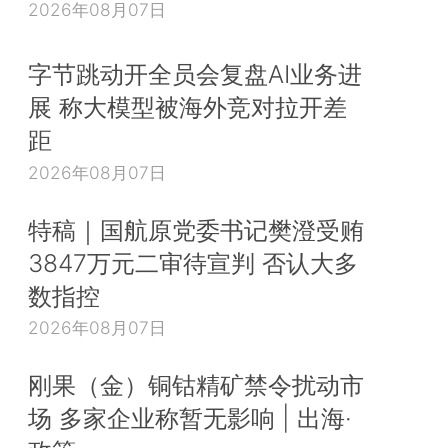
2026年08月07日
学（7位）、哈佛大学（6位），麻省理工学院和伯
学都有5位。
字节跳动开全员会复盘AI业务进
经济学奖得主的本科专业可谓五花八门。毋庸赘
展 称大模型被海外竞对拉开差
学和数学，但也有物理学、哲学、政治学、商业领域
距
商学）、工程学、历史、心理学、法律和罗曼斯语
2026年08月07日
玛）。
特稿｜国航原党委书记樊澄受贿
只有一位女性获得过诺贝尔经济学奖（*为截止到2
3847万元二审待宣判 否认大多
情况，下同。——编者注），她是政治学家埃莉诺
数指控
姆。相比之下，有12位女性获得了医学奖，3位获
奖，5位获得了化学奖。
（*9.经济学奖涉及的时期是从
2026年08月07日
现在，而其他三个科学领域的诺贝尔奖涉及的时期始于1
刚果（金）铜钴精矿禁令扰动市
杰出的已故女性经济学家包括琼·罗宾逊（Joan Robins
场 多家企业称暂无影响 | 出海·
年去世）、安娜·施瓦茨（Anna Schwartz，2012
拉·伯格曼（Barbara Bergman，2015年去世）。）