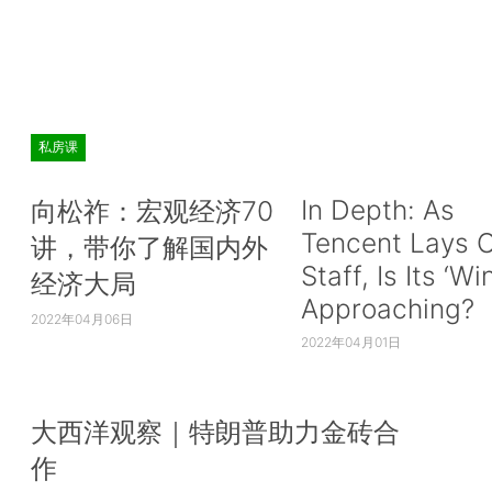
 克里斯托弗·西姆斯（Christopher Sims）
（Peter Hansen）的论文导师。
 西蒙·库兹涅茨（Simon Kuznets）是米尔
（Milton Friedman）和罗伯特·福格尔（Robert Fo
私房课
导师。
In Depth: As
向松祚：宏观经济70
正如人们可能猜到的那样，经济学奖得主在本科
Tencent Lays O
讲，带你了解国内外
远没有在研究生院校那么集中。哈佛大学以授予7位
Staff, Is Its ‘Wi
经济大局
主学士学位的成绩位居榜首，除此之外没有任何一所
Approaching?
超过4位。将近40%的获奖者在美国以外的国家接受
2022年04月06日
2022年04月01日
詹姆斯·布坎南（James Buchanan）和西
（Theodore Schultz）分别在中田纳西州师范学院
和南达科他州立大学接受本科教
田纳西州立大学。）
大西洋观察｜特朗普助力金砖合
人称奇。当被授予诺贝尔经济学奖时，获奖者们受雇
作
学。在这一方面。芝加哥大学以13位居首，其次是