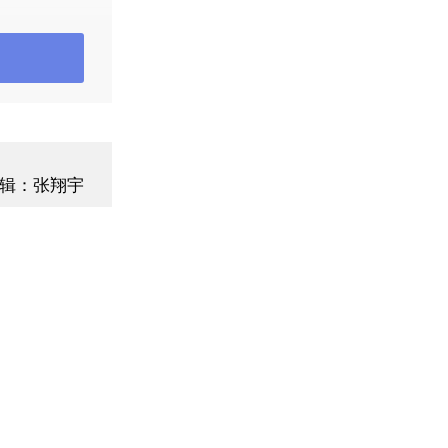
次是剑桥大
大学（97
麻省理工学
顿大学、耶
学。而单就
首，随后是
辑：张翔宇
大学（25
）和普林斯
约有一半的
别是麻省理
9位）、卡
外还有六所
诺贝尔经济
及其相关领