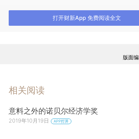
数达到了157位，比其他任何一所大学都多，其后依
学（116位）、伯克利加州大学（104位）、芝加哥
打开财新App 免费阅读全文
位）和哥伦比亚大学（95位）。之后十名分别是
院、斯坦福大学、加州理工学院、牛津大学、普林斯
鲁大学、康奈尔大学、洪堡大学、柏林大学和巴黎大
经济学领域来说，芝加哥大学以32位获奖者占据榜
版面编
哈佛大学（30位）、麻省理工学院（28位）、斯坦福
位）、伯克利加州大学（23位）、耶鲁大学（21位
顿大学（19位）。按获取博士学位的院校划分，则
诺贝尔经济学奖得主集中来自以下五所大学，它们分
相关阅读
工学院（11位）、哈佛大学（10位）、芝加哥大学（
内基-梅隆大学（4位）和伦敦经济学院（4位）。另
意料之外的诺贝尔经济学奖
大学也各自培养了2位获奖者。
2019年10月19日
APP打开
从专业领域来看，在独自获得或与他人共同获得
学奖的81人中，有70人拥有经济学博士学位。数学