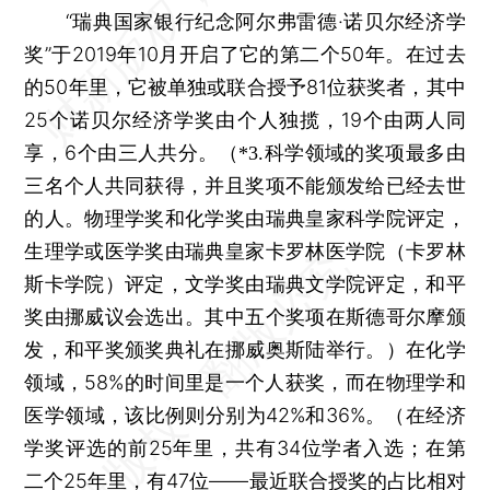
“瑞典国家银行纪念阿尔弗雷德·诺贝尔经济学
奖”于2019年10月开启了它的第二个50年。在过去
的50年里，它被单独或联合授予81位获奖者，其中
25个诺贝尔经济学奖由个人独揽，19个由两人同
享，6个由三人共分。
（
*3.科学领域的奖项最多由
三名个人共同获得，并且奖项不能颁发给已经去世
的人。物理学奖和化学奖由瑞典皇家科学院评定，
生理学或医学奖由瑞典皇家卡罗林医学院（卡罗林
斯卡学院）评定，文学奖由瑞典文学院评定，和平
奖由挪威议会选出。其中五个奖项在斯德哥尔摩颁
在化学
发，和平奖颁奖典礼在挪威奥斯陆举行。）
领域，58%的时间里是一个人获奖，而在物理学和
医学领域，该比例则分别为42%和36%。（在经济
学奖评选的前25年里，共有34位学者入选；在第
二个25年里，有47位——最近联合授奖的占比相对