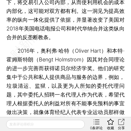
下，将交易引入公司内部，从而使利用机会的成本
内部化，这可能对双方都有利。这一洞见为提高效
率的纵向一体化提供了依据，并显著改变了美国对
2018年美国电话电报公司和时代华纳合并这类纵向
合并的反垄断教条。
2016年，奥利弗·哈特（Oliver Hart）和本特·
霍姆斯特朗（Bengt Holmstrom）因其对合同理论
的进一步完善而获得诺贝尔经济学奖。他们的研究
集中于公共和私人提供商品与服务的边界，例如，
垃圾清运、监狱，以及更为人所知的委托代理问
题，其中委托人招聘一名代理人作为代表，希望代
理人根据委托人的利益对所有不能事先预料的事宜
做出决策，就像体育经纪人代表专业运动员那样做
事。将代理人的报酬与某种可测量且和当事人利益
发表评论得积分
0
条评论
收藏
分享
高度相关的东西（例如运动员的工资）联系起来是