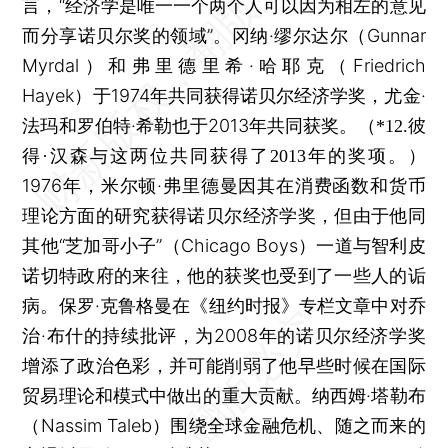
言，“经济学是唯一一个两个人可以因为相左的意见
而分享诺贝尔奖的领域”。冈纳·缪尔达尔（Gunnar
Myrdal）和弗里德里希·哈耶克（Friedrich
Hayek）于1974年共同获得诺贝尔经济学奖，尤金·
法玛和罗伯特·希勒也于2013年共同获奖。
（*12.彼
得·汉森与这两位共同获得了2013年的奖项。）
1976年，米尔顿·弗里德曼因其在消费函数和货币
理论方面的研究获得诺贝尔经济学奖，但由于他同
其他“芝加哥小子”（Chicago Boys）一道与智利皮
诺切特政府的来往，他的获奖也受到了一些人的诟
病。保罗·克鲁格曼在《纽约时报》专栏文章中对乔
治·布什的持续批评，为2008年的诺贝尔经济学奖
增添了政治色彩，并可能削弱了他早些时候在国际
贸易理论和模式中做出的重大贡献。纳西姆·塔勒布
（Nassim Taleb）围绕全球金融危机、随之而来的