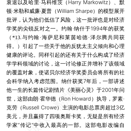
衰退以及哈里·马科维茨（Harry Markowitz）、默
顿·米勒和威廉·夏普（William Sharpe）的模型展开
批评，认为他们低估了风险，这一批评也是对经济
学奖的尖锐反对之一。约翰·纳什于1994年的获奖
（*13.与约翰·海萨尼和莱茵哈德·泽尔腾共同获
引起了一些关于他的反犹太主义倾向和心理
得。）
健康的评论。同样引起的还有关于什么构成了经济
学学科领域的讨论，这一讨论修正并增补了该领域
的覆盖对象，使诺贝尔经济学奖委员会将所有的社
会科学纳入考虑范围。纳什获奖7年后，一部讲述
他一生的长篇传记剧情片《美丽心灵》于2001年问
世，这部由朗·霍华德（Ron Howard）执导，罗素·
克劳（Russell Crowe）主演的电影总票房超过3亿
美元，并且赢得了四项奥斯卡奖，无疑是所有经济
学家“传记”中收入最高的一部。这部电影改编自