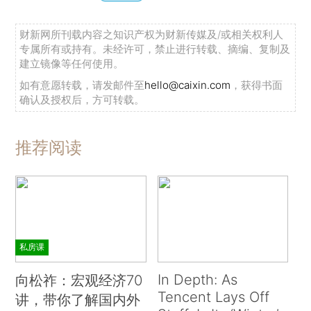
第二种方法是促进其他的争端解决机制，比如
仲裁或调解。最后，专业化和低成本的法庭可以帮
财新网所刊载内容之知识产权为财新传媒及/或相关权利人
助处理一些涉及轻微损害赔偿的案件。这对于外观
专属所有或持有。未经许可，禁止进行转载、摘编、复制及
建立镜像等任何使用。
设计专利和版权尤其有用（英国最近采纳了这种方
如有意愿转载，请发邮件至
hello@caixin.com
，获得书面
法）。
确认及授权后，方可转载。
重申一下要点：首先，必须更加严格地进行专
利审查，确保专利是发明成功的重要标志；其次，
推荐阅读
应该更加重视政策，以使小企业能够更便利地执行
专利权。
最后要指出的是，创造和维持创新生态系统并
非易事，也不可能一蹴而就。这是一个构建合理制
私房课
度和政策，并推动私营部门的行为主体信任这些制
度和政策的过程。这将激励企业踊跃投资研发、承
In Depth: As
向松祚：宏观经济70
Tencent Lays Off
担风险，并迅速适应日新月异的技术和市场机遇。
讲，带你了解国内外