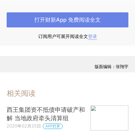
查，但只有相对较少的专利能呈交法庭（总体约占
2%，高价值专利则占10%或更多）。
打开财新App 免费阅读全文
最近的理论研究和校准模拟表明，专利局和法
院的改革可以改善专利质量。
（*12.Mark
订阅用户可展开阅读全文
登录
Schankerman and Florian Schuett
（2017），“Screening for Patent Quality，”Centre
这些
for Economic Policy Discussion paper 11688.）
版面编辑：张翔宇
改革包括提高专利申请费，引入由更高费用资助的
更严格的专利局审查，以及降低法院诉讼的成本。
我们的分析显示，美国很大一部分专利都授予了那
相关阅读
些即便没有专利保护也能被开发的发明。有限的研
究证据证明了这一点。将专利权授予即使没有相关
西王集团资不抵债申请破产和
保护也会有利可图的发明创造，这对社会来说是一
解 当地政府牵头清算组
种浪费，专利审查制度应尽量加以遏止。除了这些
2020年02月25日
APP打开
改革，我相信，对专利审查员设计适当的激励措施