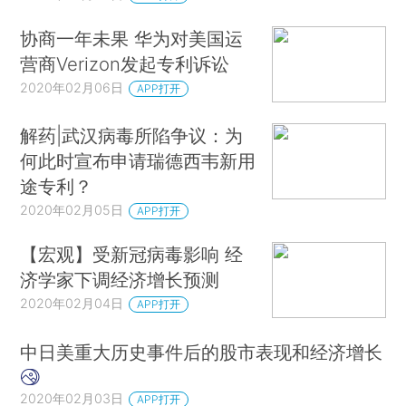
想要给高科技创业公司赋权（专利执法对它们而言
协商一年未果 华为对美国运
至关重要），寻找有效的方法实现公平竞争就是改
营商Verizon发起专利诉讼
革的重要一环。一种方法是专利诉讼保险，其前景
2020年02月06日
APP打开
光明，目前各国也正在考虑。这类保险可以为小企
业提供资金，使之能够对其他企业提起的专利无效
解药|武汉病毒所陷争议：为
诉讼应诉，也可以向法院起诉其他企业的专利侵
何此时宣布申请瑞德西韦新用
权。需要注意的是，诉讼保险不意味着引发更多的
途专利？
诉讼。相反，这会增强小企业通过诉讼执行其专利
2020年02月05日
APP打开
权的可信度，从而在实际上促进和解并改善和解条
【宏观】受新冠病毒影响 经
件（特许权使用费激励）。私人保险市场已经存
济学家下调经济增长预测
在，但应用并不广泛。部分原因是，相对于专利诉
2020年02月04日
APP打开
讼涉及的精算风险，其价格太高；但经济学研究表
明，可以将诉讼风险与专利和专利权人的特征联系
中日美重大历史事件后的股市表现和经济增长
起来，实现更合理的定价。
2020年02月03日
APP打开