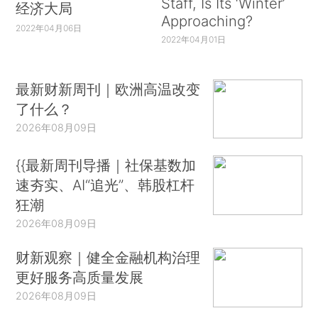
Staff, Is Its ‘Winter’
成功创新和企业家精神的本质正在于此。试图对这
经济大局
Approaching?
个过程进行微观管理的中央计划或政府政策，都将
2022年04月06日
2022年04月01日
难以实现预期的目标。政治领导层需要有胆有识，
将政策重点放在建设制度环境和激励机制以培育创
最新财新周刊｜欧洲高温改变
新创业精神上；剩下的就交给聪明而有雄心壮志的
了什么？
人，让他们在追逐自身梦想的途中为所有人创造经
2026年08月09日
济增长。■
{{最新周刊导播｜社保基数加
（颜超凡译）
速夯实、AI“追光”、韩股杠杆
狂潮
2026年08月09日
财新观察｜健全金融机构治理
更好服务高质量发展
2026年08月09日