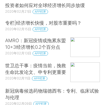
投资者如何应对全球经济增长同步放缓
可以使审查更有效率，但是还没有必要的随机对照
2020年02月21日
APP打开
试验来检验这一点（我希望有机会在中国专利局开
展这样的研究）。
专栏|经济增长快慢，对股市重要吗？
2020年02月15日
APP打开
我们从经济学研究中发现，小公司在行使专利
权方面处于严重不利的地位，特别是面对较大的竞
AMRO：新冠疫情或拖累东盟
争对手时。
（*13. Jean Lanjouw and Mark
10+3经济增长0.2个百分点
Schankerman （2004），“Patent Rights：Are Small
2020年02月13日
APP打开
Firms Handicapped？” Journal of Law and
世卫总干事：疫情当前，挽救
它们发
Economics，第48卷第1期，第45—74页。）
生命比发论文、申专利更重要
现，如果不诉诸法院，争端将更难以解决，因此更
2020年02月11日
APP打开
有可能遭遇诉讼风险。大体上，这是因为大公司经
常通过交叉许可制度解决争端，而对专利组合相对
新冠病毒候选药物瑞德西韦：专利、临床试验
有限的小企业来说，这种做法并不可行。这一专利
与伦理
权的执行问题削弱了小企业的创新激励。如果我们
2020年02月09日
APP打开