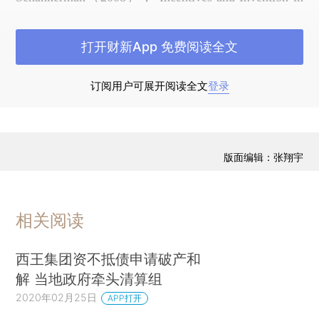
Universities”，RAND Journal of
Economics（2008），39（2）：第403—433页；
打开财新App 免费阅读全文
Sharon Belenzon and Mark
Schankerman（2009），“University Knowledge
订阅用户可展开阅读全文
登录
Transfer：Private Ownership，Incentive and Local
Development”，第52卷：第111—144页；Naomi
Hausman（2012），“University Innovation，Local
版面编辑：张翔宇
Economic Growth，and
Entrepreneurship，”U.S.Bureau of the Census，
Center for Economic Studies，Paper No CES—
相关阅读
Working Paper 12—10。）
西王集团资不抵债申请破产和
过去20年，中国在这方面取得了一些进展，但
解 当地政府牵头清算组
还留有更大胆改革的空间。针对大学发明人的专利
2020年02月25日
APP打开
权和所有权，中国已经通过各种法律，特别是1993