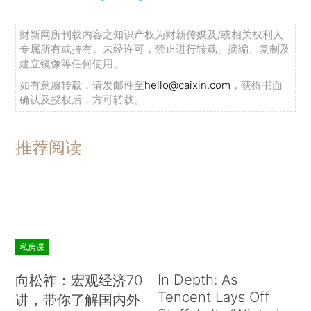
择，这个重要的问题尚待解决（在大多数工业化国
家，由各所大学自主选择）。第三，也是非常重要
财新网所刊载内容之知识产权为财新传媒及/或相关权利人
的一点，我认为有必要重新思考如何构建技术转让
专属所有或持有。未经许可，禁止进行转载、摘编、复制及
建立镜像等任何使用。
产业的问题，技术转让是一个产业，应该反思如何
如有意愿转载，请发邮件至
hello@caixin.com
，获得书面
让这个产业更具效率。目前，在美国、加拿大和欧
确认及授权后，方可转载。
洲大部分地区，各所大学都有自己的技术转让办公
室，对大学发明的专利、授权和销售享有垄断控制
推荐阅读
权。其他行业可不见得能够拥有如此大量的“岛屿式
垄断”（island monopolies）。
对于如何构建大学的技术转让体系，我们可以
考虑一些全新的思路。譬如，开放市场，支持某种
形式的竞争，比如允许技术转让办公室相互竞争，
私房课
或者更广泛地向竞争性的私人中介开放。目前，这
In Depth: As
向松祚：宏观经济70
样的做法还很少，只有加拿大和日本沿着这个思路
Tencent Lays Off
讲，带你了解国内外
采取了一些措施。此外，我们也可以在地理和/或技