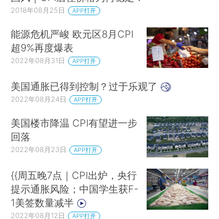
导致1983年前的CPI通胀峰值在紧缩周期即将开始
2018年08月25日
APP打开
时被人为地抬高，而且下滑幅度快得极不自然，这
能源危机严峻 欧元区8月CPI
种情况在沃尔克时期表现得尤为明显。
超9%再度爆表
2022年08月31日
APP打开
为了更好地以当下为背景理解直线飙升的通
胀，本文为整体通胀和核心通胀构建了全新的历史
美国通胀已得到控制？过于乐观了
数据系列，以更加贴合当前的实践以及战后的所有
2022年08月24日
APP打开
支出比重。我们利用美国劳工统计局公开的战后数
据，重新估算了整体通胀和核心通胀的数值，使它
美国楼市降温 CPI有望进一步
回落
们进行跨期比较时能够得出更可靠的结果。（
*2.完
2022年08月23日
整的数据序列可以在以下网站找到：
APP打开
）
http：//larrysummers.com/category/inflation/。
{{周五晚7点｜CPI出炉，央行
本文的分析表明当前的通胀（特别是核心通
提示通胀风险；中国学生获F-
1美签数量减半
胀）与过去通胀峰值的接近程度远远超过官方数据
2022年08月12日
显示的程度。1980年6月，官方发布的核心通胀数
APP打开