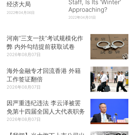
Staff, Is Its ‘Winter’
经济大局
所占权重相对较高（特别是食物和服装的权重），
Approaching?
因此过去的通胀峰值更高，持续时间更短。我们用
2022年04月06日
2022年04月01日
当前的权重重新估算了1951年6月的核心通胀峰
值，得出的结果为5%（当时发布的数据为
河南“三支一扶”考试规模化作
7.2%），整体通胀的峰值仅为3.3%（当时发布的数
弊 内外勾结提前获取试卷
据为9.4%）。这两点提醒人们警惕过于乐观的预
2026年08月07日
测，即“在当前周期中不用付出太大代价就可以压低
通胀”的观点，从历史标准看，我们必须大幅降低通
海外金融专才回流香港 外籍
胀水平才能实现目标。
工作签证翻倍
2026年08月07日
本文其他章节内容如下。第2节回顾了美国劳
工统计局在1983年前后测算“住房拥有成本”时使用
因严重违纪违法 李云泽被罢
的不同方法，并由此表明，如果用当下的通胀测算
免第十四届全国人大代表职务
方法估算过去的通胀水平，就可以合理地预计估算
2026年08月07日
结果会低于当时发布的数据。第3节介绍了我们在