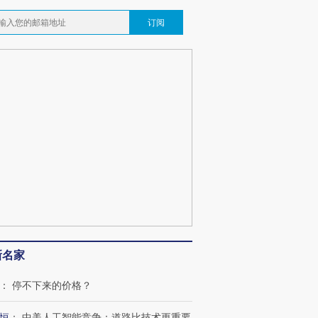
订阅
新名家
：
停不下来的价格？
恒
：
中美人工智能竞争：道路比技术更重要