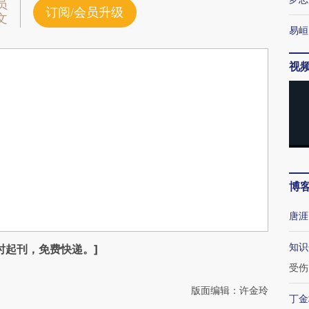
员
订阅/会员升级
文
易峘
视
博
唐涯
知识
时起刊，免费快递。]
受伤
版面编辑：许金玲
丁金