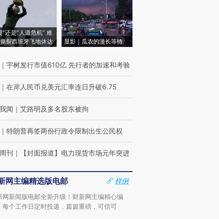
侵”还是“人道危机” 难
撕裂西班牙飞地休达
显影｜瓜农的漫长等待
｜
宇树发行市值610亿 先行者的加速和考验
｜
在岸人民币兑美元汇率连日升破6.75
我闻
｜
艾路明及多名股东被拘
｜
特朗普再签两份行政令限制出生公民权
周刊
｜
【封面报道】电力现货市场元年突进
新网主编精选版电邮
样例
新网新闻版电邮全新升级！财新网主编精心编
，每个工作日定时投递，篇篇重磅，可信可
。