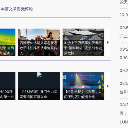
的天
本篇文章暂无评论
10:
09:
元二
西班牙休达进入紧急状态
加沙上百万流离失所者困
视线｜HYR
纪录 当局
数千非法移民从摩洛哥闯
于“塑料烤箱” 高温引发健
术：是什么
09:
外活动
入
康危机
心“花钱找虐
0.1
09:
08:
【推广】走
找100种
【特别呈现】澳门全力探
【特别呈现】《东莞，人
会，让数智科
速和
式·第一对
索葡语国家新渠道
间便利店》倾情上线
业
08:
置；
LU