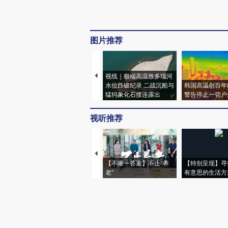
图片推荐
视线｜极端高温致多瑙河
水位跌破纪录 二战沉船与
韩国高温创百年
猛犸象化石接连露出
警告停止一切户
视听推荐
【不唯一答案】不止“养
【特别呈现】寻
老”
有意思的生活方