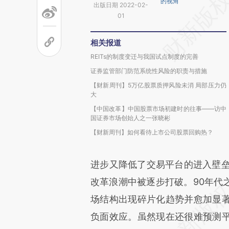
的视角
出版日期 2022-02-
01
相关报道
REITs的制度变迁与我国试点制度的完善
证券监管部门防范系统性风险的职责与措施
【财新周刊】5万亿股票质押风险未消 局部压力仍
大
【中国改革】中国股票市场初建时的往事——访中
国证券市场创始人之一张晓彬
【财新周刊】如何看待上市公司股票回购热？
进步又降低了交易平台的进入壁垒
改革浪潮中被逐步打破。90年代
场结构出现碎片化趋势并愈加显
负面效应。虽然现在还很难预测