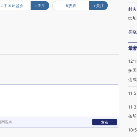
#中国证监会
+关注
#股票
+关注
村夫
续加
吴晓
最
12:1
多国
达成
11:5
11:3
条船
新网观点
发布
10: