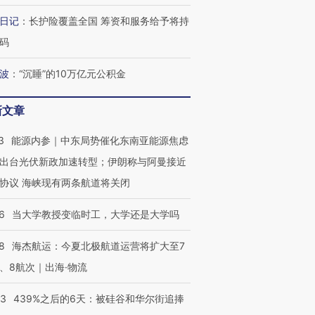
日记
：
长护险覆盖全国 筹资和服务给予将持
码
波
：
“沉睡”的10万亿元公积金
新文章
3
能源内参｜中东局势催化东南亚能源焦虑
出台光伏新政加速转型；伊朗称与阿曼接近
协议 海峡现有两条航道将关闭
6
当大学教授变临时工，大学还是大学吗
8
海杰航运：今夏北极航道运营将扩大至7
、8航次｜出海·物流
53
439%之后的6天：被硅谷和华尔街追捧