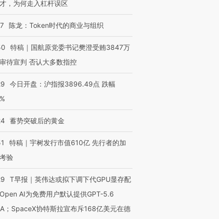
才，为何走入杠杆误区
07
陈龙：Token时代的商业与组织
50
特稿｜国航原党委书记樊澄受贿3847万
审待宣判 否认大多数指控
OX的吸金
马航飞行员跨国走私7万
视线｜被称为“蟑螂”的印
让中产们甘
粒摇头丸 尿检体内含3种
度Z世代 用街头抗争将教
秘鲁纳斯
29
今日开盘：沪指报3896.49点 跌幅
”？
毒品
育部长拱下台
13人遇难
0%
24
蓄势突破后的黄金
51
特稿｜宇树发行市值610亿 先行者的加
进第四届链博
【商旅对话】华住集团
技“链”接产
考验
【特别呈现】寻找100种
CFO：不靠规模取胜，华
【特别呈
有意思的生活方式·第三对
住三大增长引擎是什么？
有意思的
29
T早报｜英伟达或拟下调下代GPU显存配
Open AI为免费用户默认提供GPT-5.6
NA；SpaceX协特斯拉宣布斥168亿美元在德