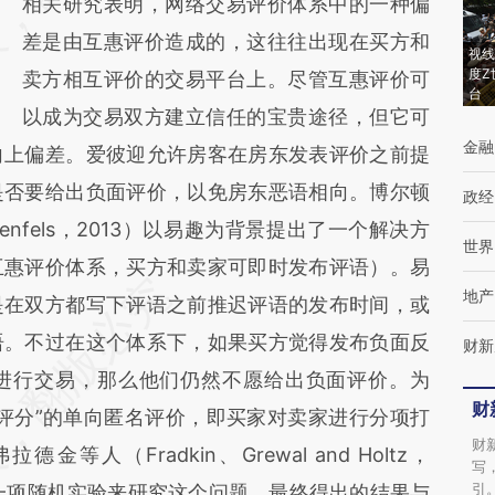
相关研究表明，网络交易评价体系中的一种偏
差是由互惠评价造成的，这往往出现在买方和
视线
度Z
卖方相互评价的交易平台上。尽管互惠评价可
台
以成为交易双方建立信任的宝贵途径，但它可
金融
向上偏差。爱彼迎允许房客在房东发表评价之前提
是否要给出负面评价，以免房东恶语相向。博尔顿
政经
d Ockenfels，2013）以易趣为背景提出了一个解决方
世界
互惠评价体系，买方和卖家可即时发布评语）。易
地产
是在双方都写下评语之前推迟评语的发布时间，或
语。不过在这个体系下，如果买方觉得发布负面反
财新
进行交易，那么他们仍然不愿给出负面评价。为
财
评分”的单向匿名评价，即买家对卖家进行分项打
财
人（Fradkin、Grewal and Holtz，
写
引
了一项随机实验来研究这个问题，最终得出的结果与