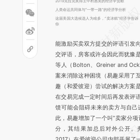
2019克拉克奖得主中村惠美的经济学贡献
人类命运共同体与“一带一路”的经济学分析
这届美国大选候选人为啥多，“卖冰糕”经济学告诉
你
能激励买卖双方提交的评语引发
交评语，房客或许会因此而犹豫
等人（Bolton、Greiner an
案来消除这种困境（易趣采用了
趣（和爱彼迎）尝试的解决方案
在交易完成一定时间后再发表评
馈可能会阻碍未来的卖方与自己
此，易趣增加了一个叫“卖家分项
分，其结果加总后对外公开。弗拉德金等
2017）在爱彼迎公司内部开展