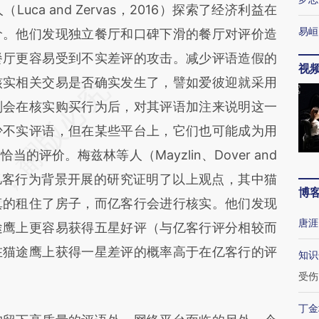
ca and Zervas，2016）探索了经济利益在
易峘
价。他们发现独立餐厅和口碑下滑的餐厅对评价造
餐厅更容易受到不实差评的攻击。减少评语造假的
视
核实相关交易是否确实发生了，譬如爱彼迎就采用
则会在核实购买行为后，对其评语加注来说明这一
少不实评语，但在某些平台上，它们也可能成为用
评价。梅兹林等人（Mayzlin、Dover and
猫途鹰和亿客行为背景开展的研究证明了以上观点，其中猫
博
真的租住了房子，而亿客行会进行核实。他们发现
唐涯
途鹰上更容易获得五星好评（与亿客行评分相较而
在猫途鹰上获得一星差评的概率高于在亿客行的评
知识
受伤
丁金