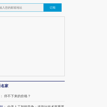
订阅
新名家
：
停不下来的价格？
恒
：
中美人工智能竞争：道路比技术更重要