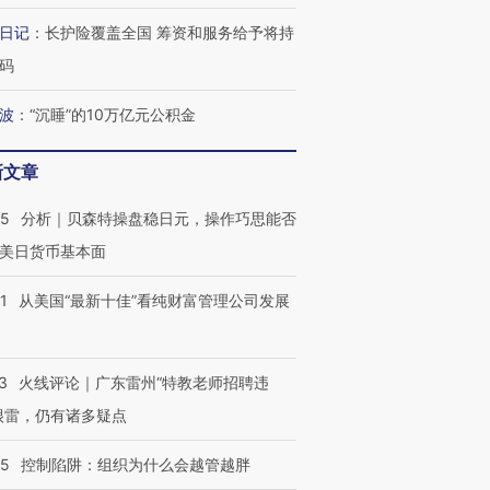
日记
：
长护险覆盖全国 筹资和服务给予将持
码
波
：
“沉睡”的10万亿元公积金
新文章
05
分析｜贝森特操盘稳日元，操作巧思能否
美日货币基本面
1
从美国“最新十佳”看纯财富管理公司发展
3
火线评论｜广东雷州“特教老师招聘违
很雷，仍有诸多疑点
05
控制陷阱：组织为什么会越管越胖