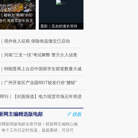
｜被称为“蟑螂”的印
世代 将教育部长拱下
显影｜瓜农的漫长等待
｜
境外收入征税 保险收益缴交已启动
｜
河南“三支一扶”考试舞弊 警方介入侦查
｜
特朗普再上台后中国留学生获签数量大减
｜
广州开发区产业园REIT较发行价“腰斩”
周刊
｜
【封面报道】电力现货市场元年突进
新网主编精选版电邮
样例
新网新闻版电邮全新升级！财新网主编精心编
，每个工作日定时投递，篇篇重磅，可信可
。