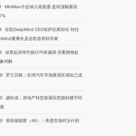
1
MiniMax今起纳入港股通 盘间涨幅最高
77%
4
谷歌DeepMind CEO哈萨比斯卸任 转任
epMind董事长及谷歌首席科学家
6
侦查起诉审判执行均有漏洞 涉案财物处
象何解
58
罗兰贝格：全球汽车市场逐渐区域化已成
50
盛松成：房地产转型发展应把握好楼宇经
遇
39
美联储观察（46）：美债市场对沃什的