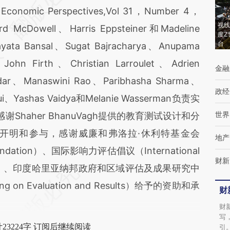
f Economic Perspectives,Vol 31，Number 4，
视线
McDowell、Harris Eppsteiner和Madeline
度Z
台
Bansal、Sugat Bajracharya、Anupama
ohn Firth、Christian Larroulet、Adrien
金融
dar、Manaswini Rao、Paribhasha Sharma、
政经
iqui、Yashas Vaidya和Melanie Wasserman负责实
世界
感谢Shaher BhanuVagh提供的教育测试设计和分
开明和参与，感谢威廉和弗洛拉·休利特基金会
地产
t Foundation）、国际影响力评估倡议（International
财新
Evaluation）、印度哈里亚纳邦政府和区域评估及成果研究中
rning on Evaluation and Results）给予的资助和承
财
财
写
23224字 订阅后继续阅读
引