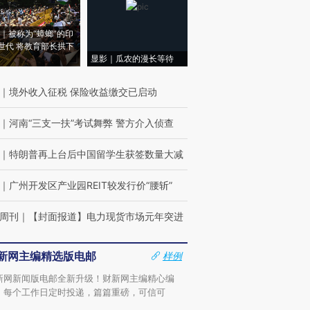
｜被称为“蟑螂”的印
世代 将教育部长拱下
显影｜瓜农的漫长等待
｜
境外收入征税 保险收益缴交已启动
｜
河南“三支一扶”考试舞弊 警方介入侦查
｜
特朗普再上台后中国留学生获签数量大减
｜
广州开发区产业园REIT较发行价“腰斩”
周刊
｜
【封面报道】电力现货市场元年突进
新网主编精选版电邮
样例
新网新闻版电邮全新升级！财新网主编精心编
，每个工作日定时投递，篇篇重磅，可信可
。