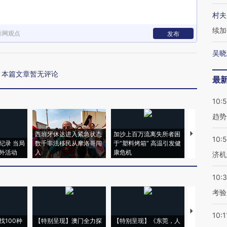
村夫
续加
新网观点
发布
吴晓
本篇文章暂无评论
最
10:
趋势
西班牙休达进入紧急状态
加沙上百万流离失所者困
马航飞行员
10:
纪录 当局
数千非法移民从摩洛哥闯
于“塑料烤箱” 高温引发健
粒摇头丸 尿
外活动
入
康危机
毒品
济机
10:
考验
【推广】走
10:1
找100种
【特别呈现】澳门全力探
【特别呈现】《东莞，人
会，让数智科