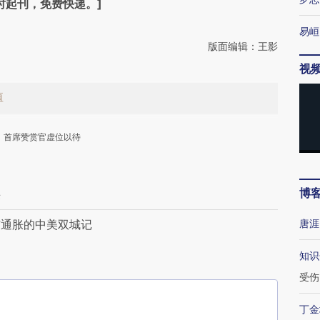
时起刊，免费快递。]
易峘
版面编辑：王影
视
值
首席赞赏官虚位以待
博
来
与通胀的中美双城记
唐涯
下
知识
受伤
丁金