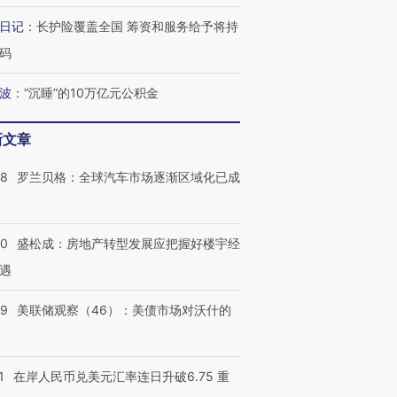
日记
：
长护险覆盖全国 筹资和服务给予将持
码
波
：
“沉睡”的10万亿元公积金
新文章
58
罗兰贝格：全球汽车市场逐渐区域化已成
跨国走私7万
视线｜HY
50
盛松成：房地产转型发展应把握好楼宇经
检体内含3种
泽连斯基密集出访美英 索
秘鲁纳斯卡观光飞机坠毁
术：是什
要防空导弹“救急”
13人遇难
心“花钱找
遇
39
美联储观察（46）：美债市场对沃什的
进第四届链博
【商旅对话】华住集团
1
在岸人民币兑美元汇率连日升破6.75 重
技“链”接产
【特别呈现】寻找100种
CFO：不靠规模取胜，华
【特别呈