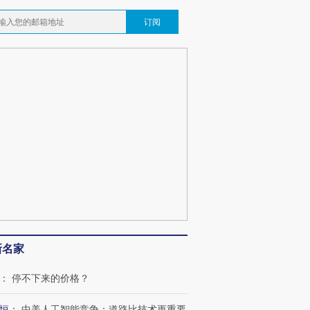
订阅
新名家
：
停不下来的价格？
恒
：
中美人工智能竞争：道路比技术更重要