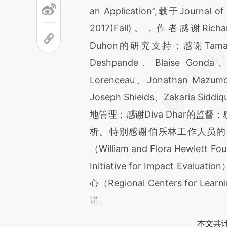
an Application”,载于Journal o
2017(Fall)。，作者感谢Richard 
Duhon的研究支持；感谢Tamayata 
Deshpande、Blaise Gonda、J
Lorenceau、Jonathan Mazum
Joseph Shields、Zakaria Sidd
地管理；感谢Diva Dhar的监督；
析。特别感谢伯乐林工作人员的
（William and Flora Hewlet
Initiative for Impact 
心（Regional Centers for Lea
诺。
本文共计