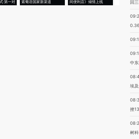
式·第一对
索葡语国家新渠道
间便利店》倾情上线
业
回三
09:
0.3
09:
09:
中东
08:
埃及
08:
挫1
08:
树科