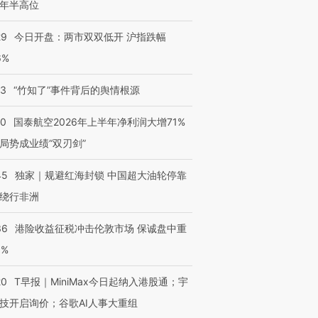
年半高位
有意思的生活方式·第三对
住三大增长引擎是什么？
有意思的
29
今日开盘：两市双双低开 沪指跌幅
6%
13
“竹知了”事件背后的舆情根源
10
国泰航空2026年上半年净利润大增71%
局势成业绩“双刃剑”
45
独家｜规避红海封锁 中国超大油轮停靠
绕行非洲
36
港险收益征税冲击伦敦市场 保诚盘中重
3%
20
T早报｜MiniMax今日起纳入港股通；宇
技开启询价；谷歌AI人事大重组