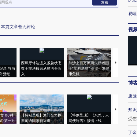
新网观点
发布
易峘
本篇文章暂无评论
视
西班牙休达进入紧急状态
加沙上百万流离失所者困
马航飞行员
纪录 当局
数千非法移民从摩洛哥闯
于“塑料烤箱” 高温引发健
粒摇头丸 尿
外活动
入
康危机
毒品
博
唐涯
知识
【推广】走
找100种
【特别呈现】澳门全力探
【特别呈现】《东莞，人
会，让数智科
受伤
式·第一对
索葡语国家新渠道
间便利店》倾情上线
业
丁金