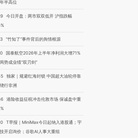
年半高位
29
今日开盘：两市双双低开 沪指跌幅
6%
13
“竹知了”事件背后的舆情根源
10
国泰航空2026年上半年净利润大增71%
局势成业绩“双刃剑”
45
独家｜规避红海封锁 中国超大油轮停靠
绕行非洲
36
港险收益征税冲击伦敦市场 保诚盘中重
3%
20
T早报｜MiniMax今日起纳入港股通；宇
技开启询价；谷歌AI人事大重组