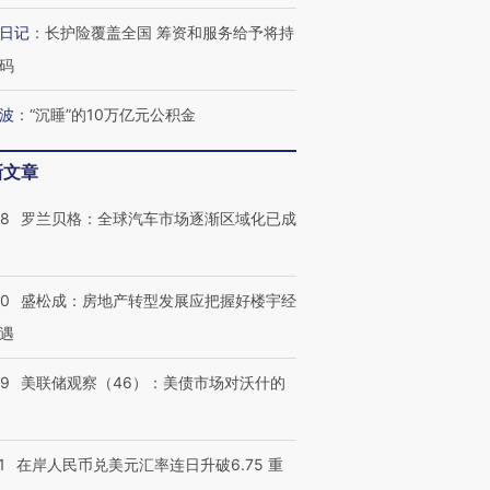
日记
：
长护险覆盖全国 筹资和服务给予将持
码
波
：
“沉睡”的10万亿元公积金
新文章
58
罗兰贝格：全球汽车市场逐渐区域化已成
50
盛松成：房地产转型发展应把握好楼宇经
遇
39
美联储观察（46）：美债市场对沃什的
1
在岸人民币兑美元汇率连日升破6.75 重