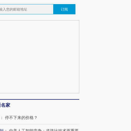
订阅
新名家
：
停不下来的价格？
恒
：
中美人工智能竞争：道路比技术更重要