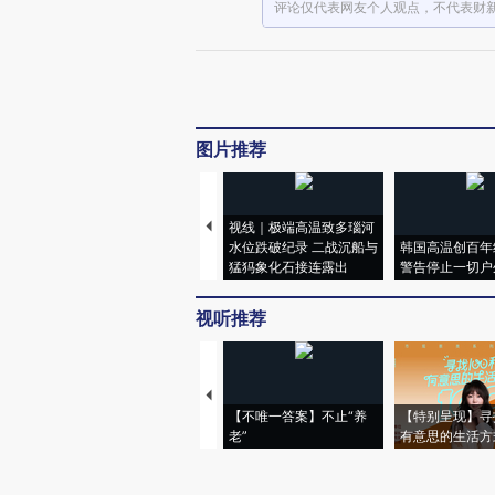
评论仅代表网友个人观点，不代表财
图片推荐
视线｜极端高温致多瑙河
水位跌破纪录 二战沉船与
韩国高温创百年
猛犸象化石接连露出
警告停止一切户
视听推荐
【不唯一答案】不止“养
【特别呈现】寻
老”
有意思的生活方