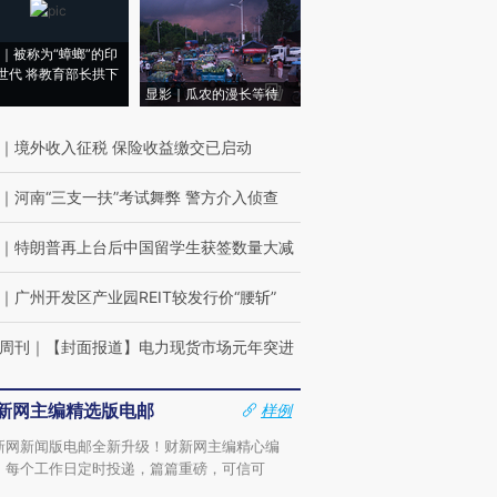
｜被称为“蟑螂”的印
世代 将教育部长拱下
显影｜瓜农的漫长等待
｜
境外收入征税 保险收益缴交已启动
｜
河南“三支一扶”考试舞弊 警方介入侦查
｜
特朗普再上台后中国留学生获签数量大减
｜
广州开发区产业园REIT较发行价“腰斩”
周刊
｜
【封面报道】电力现货市场元年突进
新网主编精选版电邮
样例
新网新闻版电邮全新升级！财新网主编精心编
，每个工作日定时投递，篇篇重磅，可信可
。