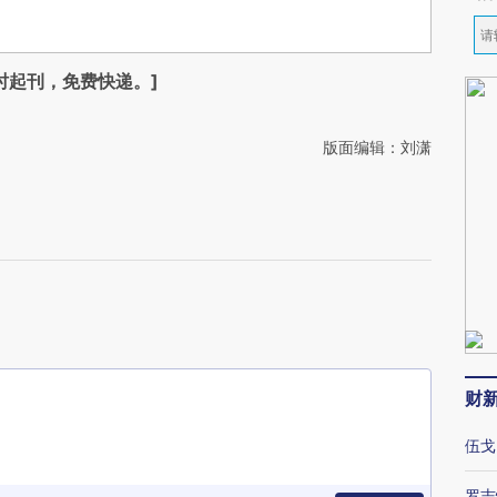
时起刊，免费快递。]
版面编辑：刘潇
财
伍戈
罗志