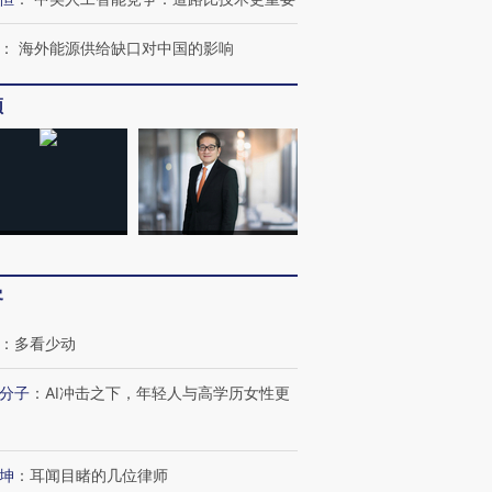
：
海外能源供给缺口对中国的影响
频
跨国走私7万
视线｜HY
检体内含3种
泽连斯基密集出访美英 索
秘鲁纳斯卡观光飞机坠毁
术：是什
要防空导弹“救急”
13人遇难
心“花钱找
客
：
多看少动
分子
：
AI冲击之下，年轻人与高学历女性更
进第四届链博
【商旅对话】华住集团
技“链”接产
【特别呈现】寻找100种
CFO：不靠规模取胜，华
【特别呈
有意思的生活方式·第三对
住三大增长引擎是什么？
有意思的
坤
：
耳闻目睹的几位律师