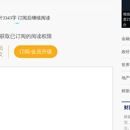
视线
3343字 订阅后继续阅读
度Z
台
获取已订阅的阅读权限
金融
员
订阅/会员升级
政经
文
世界
地产
财新
财
财
写
引