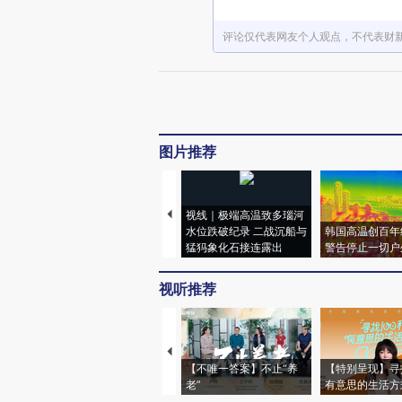
评论仅代表网友个人观点，不代表财
图片推荐
视线｜极端高温致多瑙河
水位跌破纪录 二战沉船与
韩国高温创百年
猛犸象化石接连露出
警告停止一切户
视听推荐
【不唯一答案】不止“养
【特别呈现】寻
老”
有意思的生活方