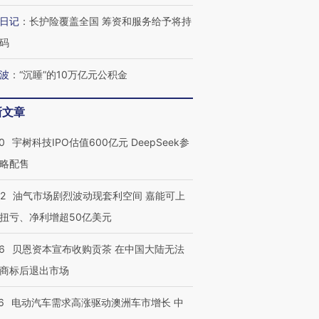
日记
：
长护险覆盖全国 筹资和服务给予将持
码
波
：
“沉睡”的10万亿元公积金
新文章
0
宇树科技IPO估值600亿元 DeepSeek参
略配售
22
油气市场剧烈波动现套利空间 嘉能可上
扭亏、净利增超50亿美元
6
贝恩资本宣布收购贡茶 在中国大陆无法
商标后退出市场
6
电动汽车需求高涨驱动澳洲车市增长 中