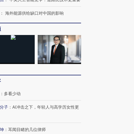
：
海外能源供给缺口对中国的影响
频
OX的吸金
马航飞行员跨国走私7万
视线｜被称为“蟑螂”的印
让中产们甘
粒摇头丸 尿检体内含3种
度Z世代 用街头抗争将教
秘鲁纳斯
客
”？
毒品
育部长拱下台
13人遇难
：
多看少动
分子
：
AI冲击之下，年轻人与高学历女性更
进第四届链博
【商旅对话】华住集团
技“链”接产
【特别呈现】寻找100种
CFO：不靠规模取胜，华
【特别呈
有意思的生活方式·第三对
住三大增长引擎是什么？
有意思的
坤
：
耳闻目睹的几位律师