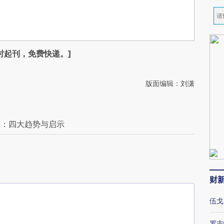
时起刊，免费快递。]
版面编辑：刘潇
率：四大趋势与启示
财
伍戈
罗志