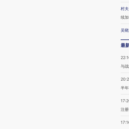
村夫
续加
吴晓
最
22:1
与战
20:
半年
17:2
注册
17:1