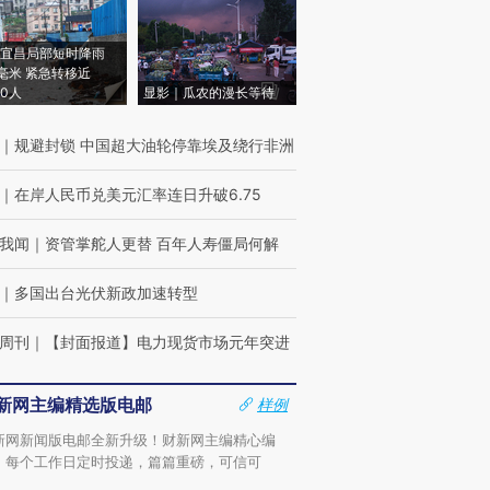
宜昌局部短时降雨
8毫米 紧急转移近
00人
显影｜瓜农的漫长等待
｜
规避封锁 中国超大油轮停靠埃及绕行非洲
｜
在岸人民币兑美元汇率连日升破6.75
我闻
｜
资管掌舵人更替 百年人寿僵局何解
｜
多国出台光伏新政加速转型
周刊
｜
【封面报道】电力现货市场元年突进
新网主编精选版电邮
样例
新网新闻版电邮全新升级！财新网主编精心编
，每个工作日定时投递，篇篇重磅，可信可
。