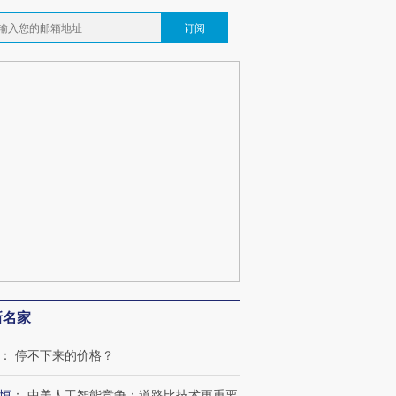
订阅
新名家
：
停不下来的价格？
恒
：
中美人工智能竞争：道路比技术更重要