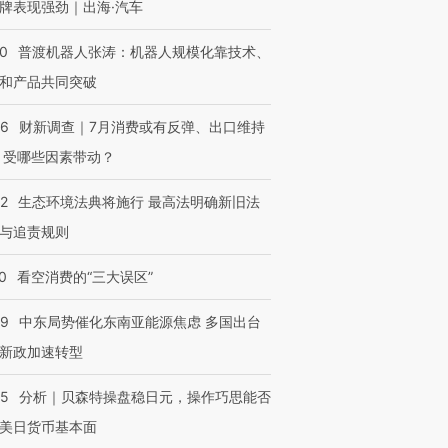
牌表现强劲｜出海·汽车
00
普渡机器人张涛：机器人规模化靠技术、
和产品共同突破
56
财新调查｜7月消费或有反弹、出口维持
 受哪些因素带动？
42
生态环境法典将施行 最高法明确新旧法
与追责规则
0
看空消费的“三大误区”
59
中东局势催化东南亚能源焦虑 多国出台
新政加速转型
05
分析｜贝森特操盘稳日元，操作巧思能否
美日货币基本面