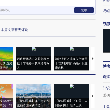
新网观点
发布
易峘
视
本篇文章暂无评论
西班牙休达进入紧急状态
加沙上百万流离失所者困
视线｜HYR
纪录 当局
数千非法移民从摩洛哥闯
于“塑料烤箱” 高温引发健
术：是什么
博
外活动
入
康危机
心“花钱找虐
唐涯
知识
受伤
【推广】走
找100种
【特别呈现】澳门全力探
【特别呈现】《东莞，人
会，让数智科
式·第一对
索葡语国家新渠道
间便利店》倾情上线
业
丁金