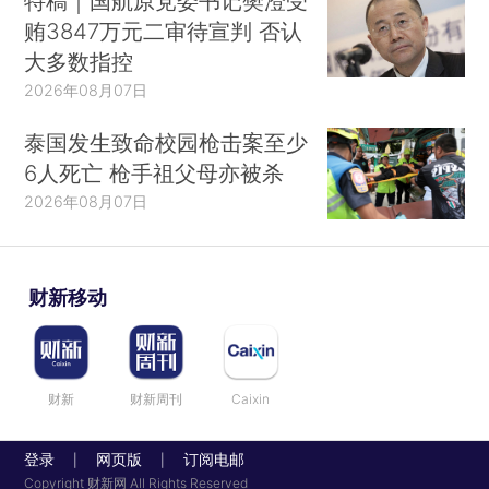
特稿｜国航原党委书记樊澄受
贿3847万元二审待宣判 否认
大多数指控
2026年08月07日
泰国发生致命校园枪击案至少
6人死亡 枪手祖父母亦被杀
2026年08月07日
财新移动
财新
财新周刊
Caixin
登录
网页版
订阅电邮
|
|
Copyright 财新网 All Rights Reserved