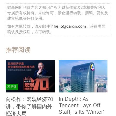
财新网所刊载内容之知识产权为财新传媒及/或相关权利人
专属所有或持有。未经许可，禁止进行转载、摘编、复制及
建立镜像等任何使用。
如有意愿转载，请发邮件至
hello@caixin.com
，获得书面
确认及授权后，方可转载。
推荐阅读
私房课
In Depth: As
向松祚：宏观经济70
Tencent Lays Off
讲，带你了解国内外
Staff, Is Its ‘Winter’
经济大局