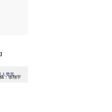
]
1
人赞赏
辑：张翔宇