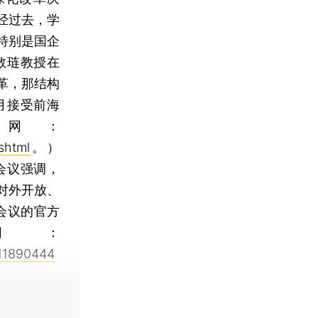
经过去，学
特别是国企
敬琏教授在
革，那结构
5月接受前海
网：
shtml
。）
会议强调，
对外开放、
会议的官方
网：
111890444