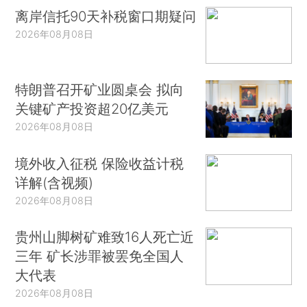
Suri （Washington，D.C.：Brookings Institution
离岸信托90天补税窗口期疑问
）
Press，2015），281-309.
2026年08月08日
本文将探讨另一个重要但极少被讨论的陷阱。
我们认为，所有的个人，包括专业历史学家（
*3.本
特朗普召开矿业圆桌会 拟向
文尽量避免批评当前活跃的历史学家。为了预先提
关键矿产投资超20亿美元
供至少一个例子，我们选择分析一位已故历史学家
2026年08月08日
的作品。在这个脚注中，我们给出了一个关于解释
偏差（explanation bias）的例子，尽管我们在本文
境外收入征税 保险收益计税
中并未定义这一偏差。因此，我们恳请读者在看完
详解(含视频)
全文后重新阅读本脚注。说到解释偏差的例子，请
2026年08月08日
看21世纪最著名的历史学家之一霍布斯鲍姆（Eric
贵州山脚树矿难致16人死亡近
Hobsbawm）的一段话：“但是，难道不实施代价高
三年 矿长涉罪被罢免全国人
昂甚至有可能使经济赖以生存的企业家减少其利润
大代表
的社会政策，就无法赢得大众的忠诚了吗？正如我
2026年08月08日
们所见，人们不仅相信帝国主义可以为社会改革买