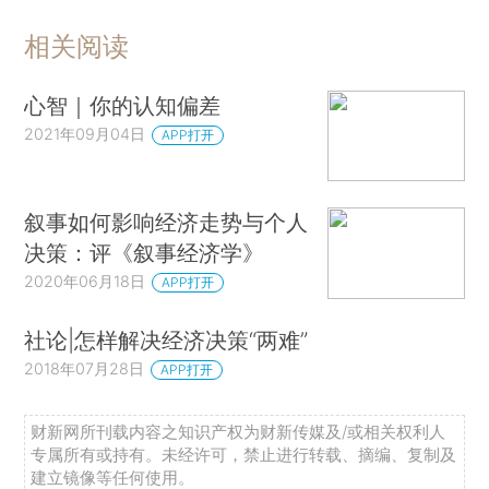
作为致力于政策分析的在校从教者，我们尝试
相关阅读
从历史中了解世界将如何发展，以及（特别是）我
们的行为会如何影响这一发展。经验告诉我们，无
心智｜你的认知偏差
论是在学术上还是在我们的国家话语中，公共政策
2021年09月04日
APP打开
领域中的历史思考都不够深入。（
*1.我们的意思
是，首先，政策学派未能解释如何从历史中进行恰
叙事如何影响经济走势与个人
当的推理。其次，尽管专家和政客经常使用历史论
决策：评《叙事经济学》
据证明自己的观点，但他们的论证往往肤浅而且有
2020年06月18日
APP打开
）然而，对历史的研究受到无数知识陷阱
选择性。
的侵害，不少陷阱已经在文献中得到过分析；包括
社论|怎样解决经济决策“两难”
受惑于肤浅的类比，假设过去是未来的序幕，假设
2018年07月28日
APP打开
过去比现在简单得多，甚至假设过去比真实地理解
现在更加重要。（
*2.参见Ernest R.May and Richard
财新网所刊载内容之知识产权为财新传媒及/或相关权利人
专属所有或持有。未经许可，禁止进行转载、摘编、复制及
E.Neustadt，Thinking in Time：The Uses of History
建立镜像等任何使用。