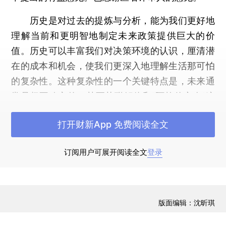
历史是对过去的提炼与分析，能为我们更好地
理解当前和更明智地制定未来政策提供巨大的价
值。历史可以丰富我们对决策环境的认识，厘清潜
在的成本和机会，使我们更深入地理解生活那可怕
的复杂性。这种复杂性的一个关键特点是，未来通
常是极不确定的，甚至苏联解体和“阿拉伯之春”这
样的重大事件也莫不如是。然而，一旦事件发生，
打开财新App 免费阅读全文
擅长事后诸葛亮的人往往会夸大事件的可预测性和
必然性。诚然，随着时间的推移，档案、研究以及
订阅用户可展开阅读全文
登录
对参与者的采访或许能让人们更好地了解过去发生
了什么。但是，认为未来是不确定的，而过去曾经
是可以预测的，这明显前后矛盾。我们将在本文中
论证，若想根除这种不一致性，评价历史时应该更
版面编辑：沈昕琪
加关注世界的不确定性。