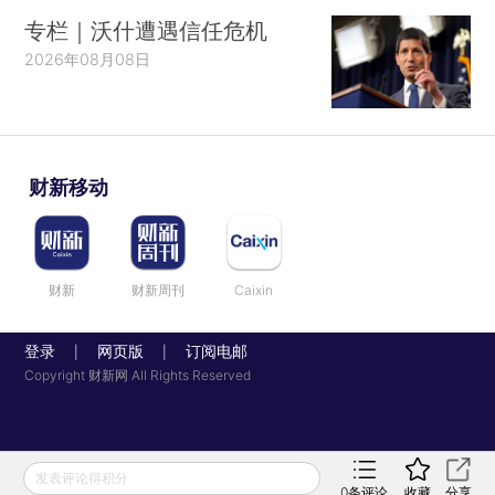
单，还认为它很受欢迎。事实证明，战争或者至少
专栏｜沃什遭遇信任危机
是战争胜利的可能性天然具有煽动民心的更大潜
2026年08月08日
力。在1900年的‘非常时期大选’（Khaki election）
中，英国保守党政府利用南非战争（1899—1902
年）横扫了自由党对手；美帝国主义在1898年对西
财新移动
班牙的战争中成功动员了枪支的普及。事实上，以
西奥多•罗斯福（1858—1919；1901—1909年任美国
总统）为首的美国统治精英恰好发现，手持枪支的
牛仔真正象征了美国精神、自由和本土白人的传
财新
财新周刊
Caixin
统，可以抵御大举涌入的低阶层移民和无法控制的
登录
网页版
订阅电邮
|
|
大城市。从那时起，这一象征被广泛利用。”关于
Copyright 财新网 All Rights Reserved
1898年的美西战争，霍布斯鲍姆在没有提供证据或
引文的情况下提出了若干因果论断。他声称，第
一，统治精英（以罗斯福为首）动员了公众支持战
发表评论得积分
争；第二，他们利用枪支和一场成功战争的印象完
0
条评论
收藏
分享