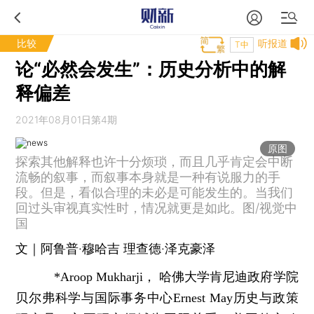
比较
听报道
T中
论“必然会发生”：历史分析中的解
释偏差
2021年08月01日第4期
原图
探索其他解释也许十分烦琐，而且几乎肯定会中断
流畅的叙事，而叙事本身就是一种有说服力的手
段。但是，看似合理的未必是可能发生的。当我们
回过头审视真实性时，情况就更是如此。图/视觉中
国
文｜阿鲁普·穆哈吉 理查德·泽克豪泽
*Aroop Mukharji， 哈佛大学肯尼迪政府学院
贝尔弗科学与国际事务中心Ernest May历史与政策