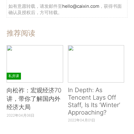
for Decision Makers（New York：Free Press，
如有意愿转载，请发邮件至
hello@caixin.com
，获得书面
1986）；Margaret Macmillan，Dangerous Games：
确认及授权后，方可转载。
The Usesand Abuses of History（Toronto：Viking
Canada，2008）；Amos Tversky and Daniel
推荐阅读
Kahneman，“Judgment under Uncertainty：Heuristics
and Biases.”Science 185 （4157）（1974），1124-
1131；Yuen Foong Khong，Analogies at War：
Korea，Munich，Dien Bien Phu，and the Vietnam
Decisions of 1965 （Princeton，NJ：Princeton
私房课
University Press，1992）；Fredrik Logevall and
In Depth: As
向松祚：宏观经济70
Kenneth Osgood，“The Ghost of Munich：America's
Tencent Lays Off
讲，带你了解国内外
Appeasement Complex.”World Affairs 173 （2）
Staff, Is Its ‘Winter’
经济大局
（2010），13-26；and Philip Zelikow，“The Nature
Approaching?
2022年04月06日
of History's Lessons.” In The Power of the Past：
2022年04月01日
History and Statecraft，eds.Hal Brands and Jeremy