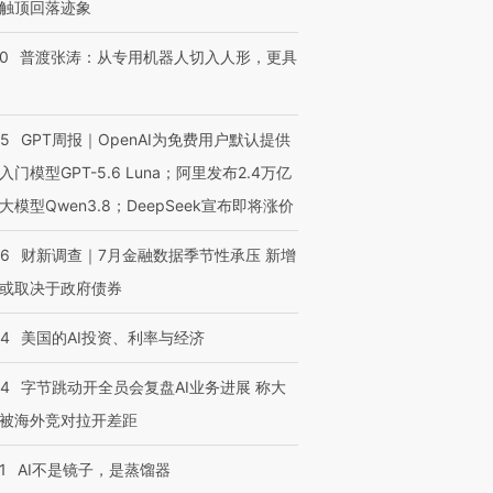
触顶回落迹象
00
普渡张涛：从专用机器人切入人形，更具
55
GPT周报｜OpenAI为免费用户默认提供
入门模型GPT-5.6 Luna；阿里发布2.4万亿
大模型Qwen3.8；DeepSeek宣布即将涨价
46
财新调查｜7月金融数据季节性承压 新增
或取决于政府债券
44
美国的AI投资、利率与经济
44
字节跳动开全员会复盘AI业务进展 称大
被海外竞对拉开差距
1
AI不是镜子，是蒸馏器