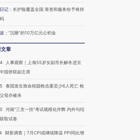
日记
：
长护险覆盖全国 筹资和服务给予将持
码
波
：
“沉睡”的10万亿元公积金
新文章
24
人事观察｜上海55岁女副市长解冬进京
中国侨联副主席
45
泰国发生致命校园枪击案至少6人死亡 枪
父母亦被杀
40
河南“三支一扶”考试规模化作弊 内外勾结
获取试卷
4
财新调查｜7月CPI或继续降温 PPI同比增