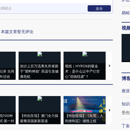
新网观点
发布
易峘
视
本篇文章暂无评论
加沙上百万流离失所者困
视线｜HYROX的吸金
马航飞行员
纪录 当局
于“塑料烤箱” 高温引发健
术：是什么让中产们甘
粒摇头丸 尿
外活动
康危机
心“花钱找虐”？
毒品
博
唐涯
知识
【推广】走
受伤
找100种
【特别呈现】澳门全力探
【特别呈现】《东莞，人
会，让数智科
式·第一对
索葡语国家新渠道
间便利店》倾情上线
业
丁金