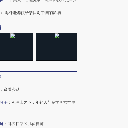
：
海外能源供给缺口对中国的影响
频
跨国走私7万
视线｜被称为“蟑螂”的印
视线｜“入侵”还是“人道危
检体内含3种
度Z世代 用街头抗争将教
机”？难民潮撕裂西班牙
秘鲁纳斯
育部长拱下台
飞地休达
13人遇难
客
：
多看少动
分子
：
AI冲击之下，年轻人与高学历女性更
进第四届链博
【商旅对话】华住集团
技“链”接产
【特别呈现】寻找100种
CFO：不靠规模取胜，华
【特别呈
有意思的生活方式·第三对
住三大增长引擎是什么？
有意思的
坤
：
耳闻目睹的几位律师