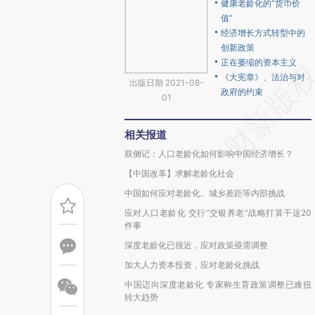
健康老龄化的“货币价
值”
经济增长方式转型中的
创新政策
正在萎缩的资本主义
《大宪章》、法治与对
出版日期 2021-08-
政府的约束
01
相关报道
双侧记：人口老龄化如何影响中国经济增长？
【中国改革】求解老龄化社会
中国如何应对老龄化、城乡差距等内部挑战
应对人口老龄化 交行“交银养老”战略打算干这20
件事
深度老龄化已很近，应对政策亟需调整
加大人力资本投资，应对老龄化挑战
中国迈向深度老龄化 专家称生育政策调整已难扭
转大趋势