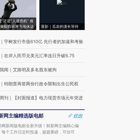
侵”还是“人道危机” 难
撕裂西班牙飞地休达
显影｜瓜农的漫长等待
｜
宇树发行市值610亿 先行者的加速和考验
｜
在岸人民币兑美元汇率连日升破6.75
我闻
｜
艾路明及多名股东被拘
｜
特朗普再签两份行政令限制出生公民权
周刊
｜
【封面报道】电力现货市场元年突进
新网主编精选版电邮
样例
新网新闻版电邮全新升级！财新网主编精心编
，每个工作日定时投递，篇篇重磅，可信可
。