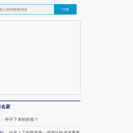
订阅
新名家
：
停不下来的价格？
恒
：
中美人工智能竞争：道路比技术更重要