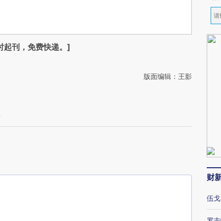
时起刊，免费快递。]
版面编辑：王影
析
财
伍戈
罗志