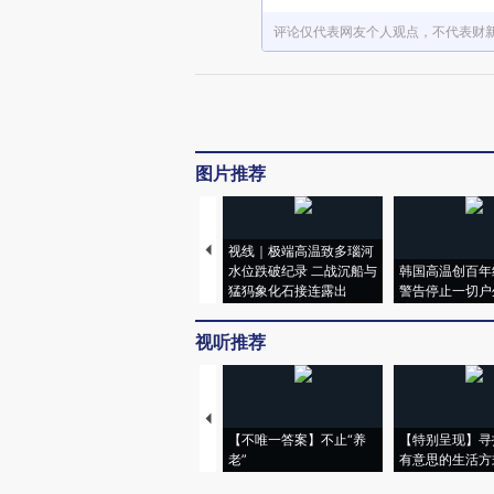
评论仅代表网友个人观点，不代表财
图片推荐
视线｜极端高温致多瑙河
水位跌破纪录 二战沉船与
韩国高温创百年
猛犸象化石接连露出
警告停止一切户
视听推荐
【不唯一答案】不止“养
【特别呈现】寻
老”
有意思的生活方