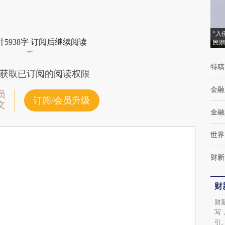
“入
5938字 订阅后继续阅读
民潮
特稿
获取已订阅的阅读权限
金融
员
订阅/会员升级
文
金融
世界
财新
财
财
写
引