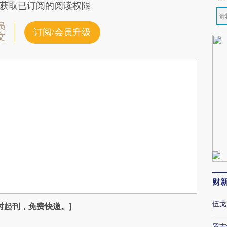
获取已订阅的阅读权限
员
订阅/会员升级
文
财
伍戈
时起刊，免费快递。]
罗志