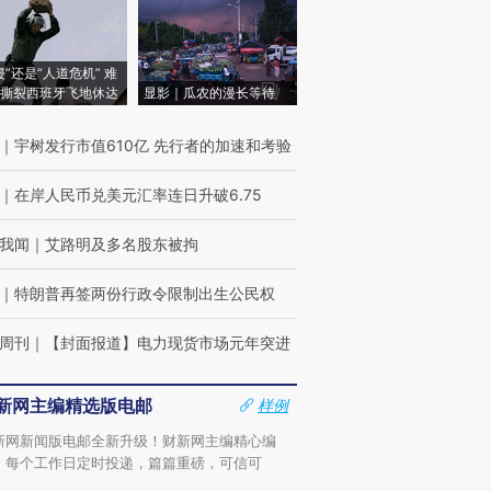
侵”还是“人道危机” 难
撕裂西班牙飞地休达
显影｜瓜农的漫长等待
｜
宇树发行市值610亿 先行者的加速和考验
｜
在岸人民币兑美元汇率连日升破6.75
我闻
｜
艾路明及多名股东被拘
｜
特朗普再签两份行政令限制出生公民权
周刊
｜
【封面报道】电力现货市场元年突进
新网主编精选版电邮
样例
新网新闻版电邮全新升级！财新网主编精心编
，每个工作日定时投递，篇篇重磅，可信可
。