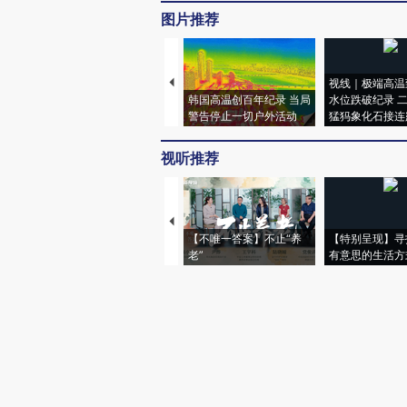
图片推荐
视线｜极端高温
韩国高温创百年纪录 当局
水位跌破纪录 
警告停止一切户外活动
猛犸象化石接连
视听推荐
【不唯一答案】不止“养
【特别呈现】寻
老”
有意思的生活方