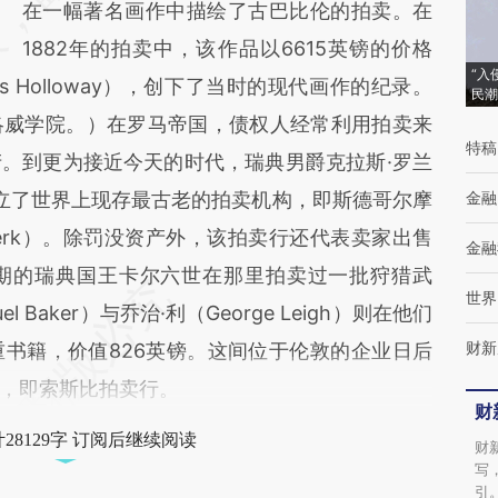
在一幅著名画作中描绘了古巴比伦的拍卖。在
1882年的拍卖中，该作品以6615英镑的价格
“入
s Holloway），创下了当时的现代画作的纪录。
民潮
洛威学院。）在罗马帝国，债权人经常利用拍卖来
特稿
。到更为接近今天的时代，瑞典男爵克拉斯·罗兰
74年建立了世界上现存最古老的拍卖机构，即斯德哥尔摩
金融
ionsverk）。除罚没资产外，该拍卖行还代表卖家出售
金融
后期的瑞典国王卡尔六世在那里拍卖过一批狩猎武
世界
l Baker）与乔治·利（George Leigh）则在他们
财新
书籍，价值826英镑。这间位于伦敦的企业日后
，即索斯比拍卖行。
财
28129字 订阅后继续阅读
财
写
引