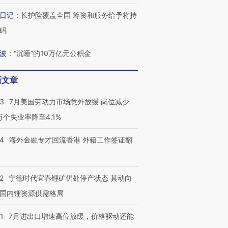
日记
：
长护险覆盖全国 筹资和服务给予将持
码
跨国走私7万
视线｜被称为“蟑螂”的印
视线｜“入侵”还是“人道危
波
：
“沉睡”的10万亿元公积金
检体内含3种
度Z世代 用街头抗争将教
机”？难民潮撕裂西班牙
秘鲁纳斯
育部长拱下台
飞地休达
13人遇难
新文章
43
7月美国劳动力市场意外放缓 岗位减少
3万个失业率降至4.1%
进第四届链博
【商旅对话】华住集团
技“链”接产
【特别呈现】寻找100种
CFO：不靠规模取胜，华
【特别呈
14
海外金融专才回流香港 外籍工作签证翻
有意思的生活方式·第三对
住三大增长引擎是什么？
有意思的
2
宁德时代宜春锂矿仍处停产状态 其动向
国内锂资源供需格局
1
7月进出口增速高位放缓，价格驱动还能