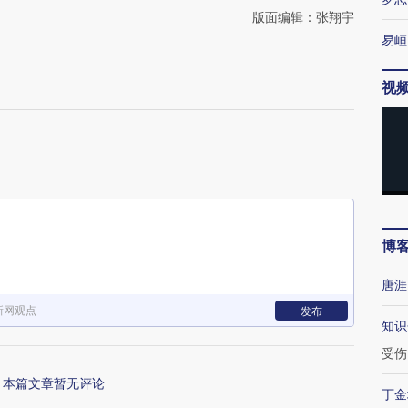
版面编辑：张翔宇
易峘
视
博
唐涯
新网观点
发布
知识
受伤
本篇文章暂无评论
丁金