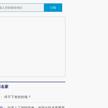
订阅
新名家
：
停不下来的价格？
恒
：
中美人工智能竞争：道路比技术更重要