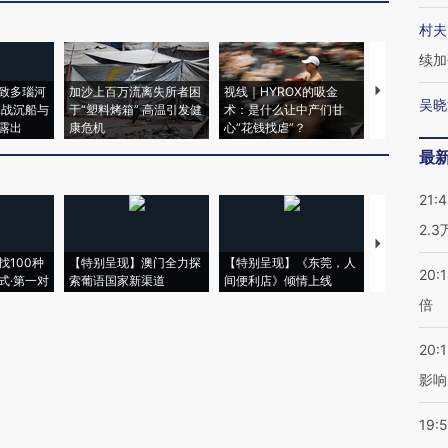
村夫
续加
致多瑙河
加沙上百万流离失所者困
视线｜HYROX的吸金
马航飞行员
吴晓
二战沉船与
于“塑料烤箱” 高温引发健
术：是什么让中产们甘
粒摇头丸 尿
露出
康危机
心“花钱找虐”？
毒品
最
21:
2.
【推广】走
找100种
【特别呈现】澳门全力探
【特别呈现】《东莞，人
会，让数智科
20:
式·第一对
索葡语国家新渠道
间便利店》倾情上线
业
倍
20:1
影响
19:5