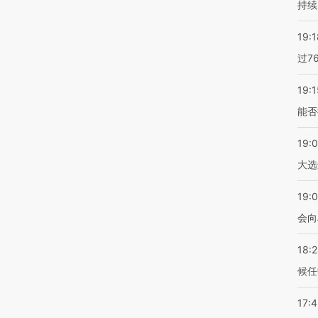
持续
19:1
过7
19:1
能否
19:
大选
19:0
会向
18:
候任
17: