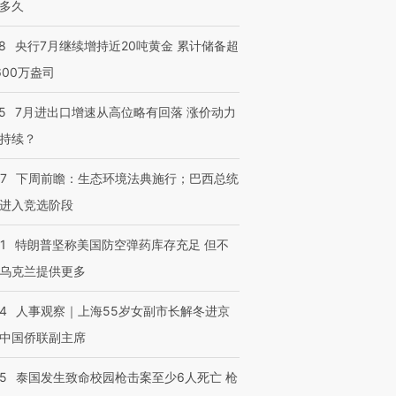
多久
8
央行7月继续增持近20吨黄金 累计储备超
600万盎司
5
7月进出口增速从高位略有回落 涨价动力
持续？
07
下周前瞻：生态环境法典施行；巴西总统
进入竞选阶段
1
特朗普坚称美国防空弹药库存充足 但不
乌克兰提供更多
24
人事观察｜上海55岁女副市长解冬进京
中国侨联副主席
45
泰国发生致命校园枪击案至少6人死亡 枪