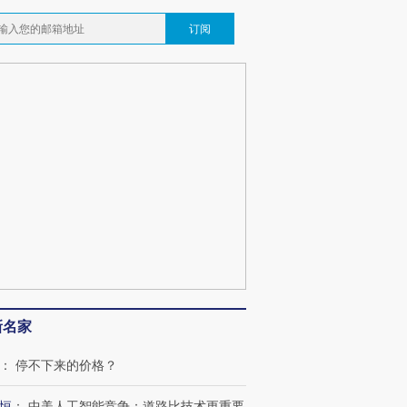
订阅
新名家
：
停不下来的价格？
恒
：
中美人工智能竞争：道路比技术更重要