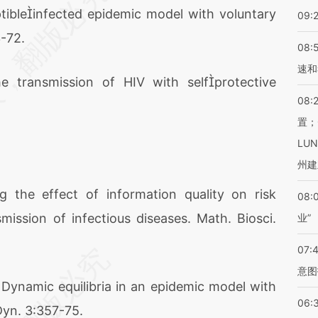
leinfected epidemic model with voluntary
09:
3-72.
08:
速和
ansmission of HIV with selfprotective
08:
置；
LU
州建
e effect of information quality on risk
08:
ission of infectious diseases. Math. Biosci.
业”
07:
意图
namic equilibria in an epidemic model with
06:
 Dyn. 3:357-75.