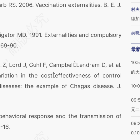
RS. 2006. Vaccination externalities. B. E. J.
村夫
续加
吴晓
igator MD. 1991. Externalities and compulsory
:69-90.
最
10:
, Lord J, Guhl F, CampbellLendram D, et al.
的天
iation in the costeffectiveness of control
 diseases: the example of Chagas disease. J.
10:
09:
元二
avioral response and the transmission of
09:
-16.
0.1