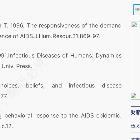
 T. 1996. The responsiveness of the demand
lence of AIDS.J.Hum.Resour.31:869-97.
Infectious Diseases of Humans: Dynamics
Univ. Press.
, beliefs, and infectious disease
77.
财
ehavioral response to the AIDS epidemic.
ic.12.
伍戈
罗志