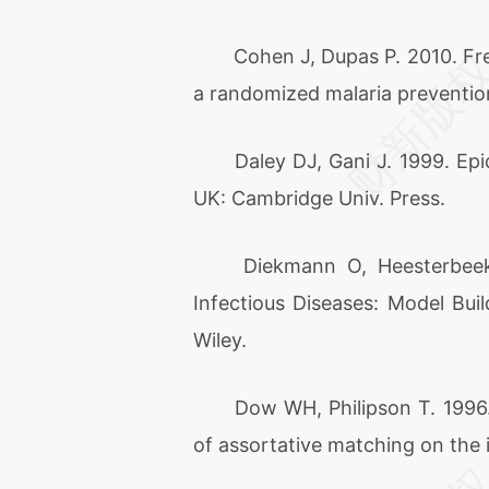
Cohen J, Dupas P. 2010. Free 
a randomized malaria prevention
Daley DJ, Gani J. 1999. Epide
UK: Cambridge Univ. Press.
Diekmann O, Heesterbeek J
Infectious Diseases: Model Buil
Wiley.
Dow WH, Philipson T. 1996. An
of assortative matching on the 