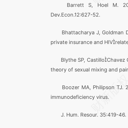
Barrett S, Hoel M. 2007. 
Dev.Econ.12:627-52.
Bhattacharya J, Goldman D, 
private insurance and HIVrelate
Blythe SP, CastilloChavez C,
theory of sexual mixing and pai
Boozer MA, Philipson TJ. 200
immunodeficiency virus.
J. Hum. Resour. 35:419-46.