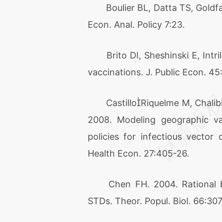
Boulier BL, Datta TS, Goldfarb 
Econ. Anal. Policy 7:23.
Brito DI, Sheshinski E, Intril
vaccinations. J. Public Econ. 45
CastilloRiquelme M, Chalibi Z
2008. Modeling geographic var
policies for infectious vector
Health Econ. 27:405-26.
Chen FH. 2004. Rational beh
STDs. Theor. Popul. Biol. 66:307