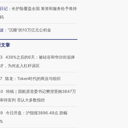
日记
：
长护险覆盖全国 筹资和服务给予将持
码
波
：
“沉睡”的10万亿元公积金
新文章
53
439%之后的6天：被硅谷和华尔街追捧
才，为何走入杠杆误区
07
陈龙：Token时代的商业与组织
50
特稿｜国航原党委书记樊澄受贿3847万
审待宣判 否认大多数指控
29
今日开盘：沪指报3896.49点 跌幅
0%