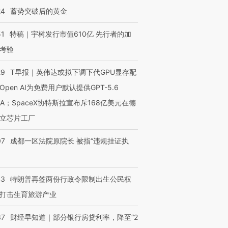
24
蓄势突破后的黄金
51
特稿｜宇树发行市值610亿 先行者的加
考验
29
T早报｜英伟达或拟下调下代GPU显存配
Open AI为免费用户默认提供GPT-5.6
NA；SpaceX协特斯拉宣布斥168亿美元在德
立芯片工厂
07
成都一区法院原院长 被指“违规挂证执
43
特朗普再签两份行政令限制出生公民权
打击生育旅游产业
37
财经早知道｜部分银行房贷利率，降至“2