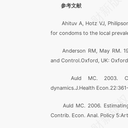
参考文献
Ahituv A, Hotz VJ, Philipson
for condoms to the local preva
Anderson RM, May RM. 1991.
and Control.Oxford, UK: Oxford 
Auld MC. 2003. Choices
dynamics.J.Health Econ.22:361-
Auld MC. 2006. Estimating b
Contrib. Econ. Anal. Policy 5:Art