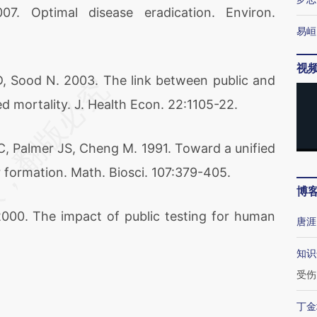
Optimal disease eradication. Environ.
易峘
视
Sood N. 2003. The link between public and
d mortality. J. Health Econ. 22:1105-22.
 Palmer JS, Cheng M. 1991. Toward a unified
r formation. Math. Biosci. 107:379-405.
博
0. The impact of public testing for human
唐涯
知识
受伤
丁金