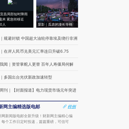
宜昌局部短时降雨
8毫米 紧急转移近
00人
显影｜瓜农的漫长等待
｜
规避封锁 中国超大油轮停靠埃及绕行非洲
｜
在岸人民币兑美元汇率连日升破6.75
我闻
｜
资管掌舵人更替 百年人寿僵局何解
｜
多国出台光伏新政加速转型
周刊
｜
【封面报道】电力现货市场元年突进
新网主编精选版电邮
样例
新网新闻版电邮全新升级！财新网主编精心编
，每个工作日定时投递，篇篇重磅，可信可
。