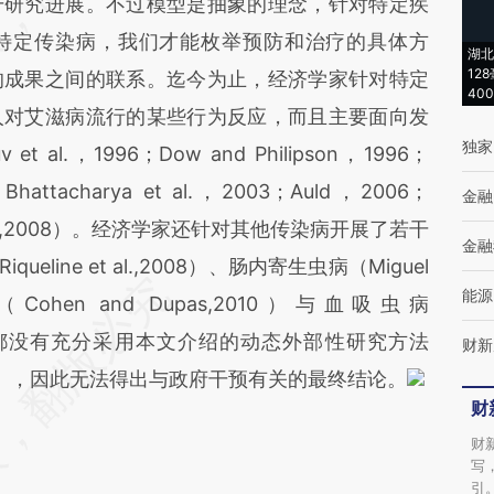
干研究进展。不过模型是抽象的理念，针对特定疾
特定传染病，我们才能枚举预防和治疗的具体方
湖北
12
的成果之间的联系。迄今为止，经济学家针对特定
40
人对艾滋病流行的某些行为反应，而且主要面向发
独家
al.，1996；Dow and Philipson，1996；
；Bhattacharya et al.，2003；Auld，2006；
金融
；Francis,2008）。经济学家还针对其他传染病开展了若干
金融
queline et al.,2008）、肠内寄生虫病（Miguel
能源
疾（Cohen and Dupas,2010）与血吸虫病
些研究都没有充分采用本文介绍的动态外部性研究方法
财新
er,2004），因此无法得出与政府干预有关的最终结论。
财
财
写
引