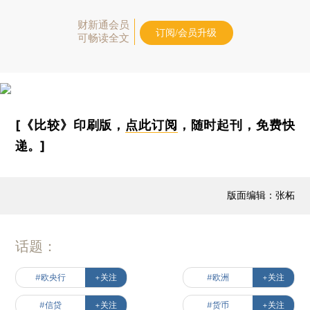
财新通会员
订阅/会员升级
可畅读全文
[《比较》印刷版，
点此订阅
，随时起刊，免费快
递。]
版面编辑：张柘
话题：
#欧央行
+关注
#欧洲
+关注
#信贷
+关注
#货币
+关注