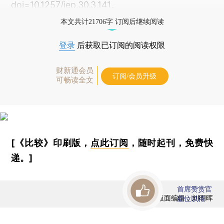
doi=10.1257/jep.30.3.141。
本文共计21706字 订阅后继续阅读
登录
后获取已订阅的阅读权限
财新通会员
订阅/会员升级
可畅读全文
[《比较》印刷版，
点此订阅
，随时起刊，免费快
递。]
首席赞赏官
版面编辑：刘明晖
虚位以待