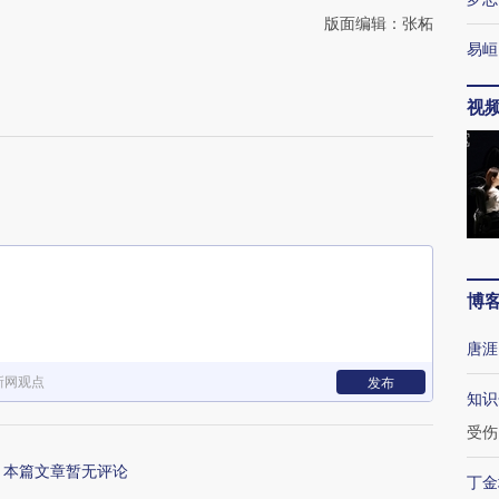
版面编辑：张柘
易峘
视
博
唐涯
新网观点
发布
知识
受伤
本篇文章暂无评论
丁金