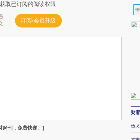
获取已订阅的阅读权限
员
订阅/会员升级
文
财
伍戈
时起刊，免费快递。]
罗志