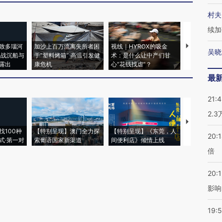
村夫
续加
致多瑙河
加沙上百万流离失所者困
视线｜HYROX的吸金
马航飞行员
吴晓
二战沉船与
于“塑料烤箱” 高温引发健
术：是什么让中产们甘
粒摇头丸 尿
露出
康危机
心“花钱找虐”？
毒品
最
21:
2.
【推广】走
找100种
【特别呈现】澳门全力探
【特别呈现】《东莞，人
会，让数智科
20:
式·第一对
索葡语国家新渠道
间便利店》倾情上线
业
倍
20:1
影响
19:5