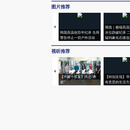
图片推荐
视线｜极端高温
韩国高温创百年纪录 当局
水位跌破纪录 
警告停止一切户外活动
猛犸象化石接连
视听推荐
【不唯一答案】不止“养
【特别呈现】寻
老”
有意思的生活方