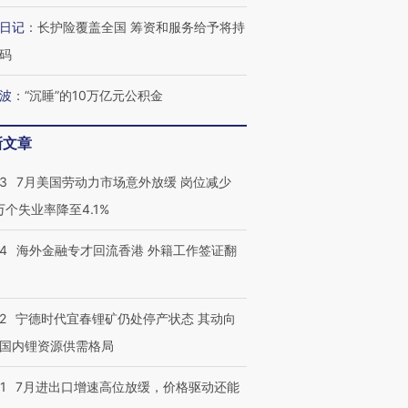
日记
：
长护险覆盖全国 筹资和服务给予将持
码
跨国走私7万
视线｜被称为“蟑螂”的印
视线｜“入侵”还是“人道危
波
：
“沉睡”的10万亿元公积金
检体内含3种
度Z世代 用街头抗争将教
机”？难民潮撕裂西班牙
秘鲁纳斯
育部长拱下台
飞地休达
13人遇难
新文章
43
7月美国劳动力市场意外放缓 岗位减少
3万个失业率降至4.1%
进第四届链博
【商旅对话】华住集团
技“链”接产
【特别呈现】寻找100种
CFO：不靠规模取胜，华
【特别呈
14
海外金融专才回流香港 外籍工作签证翻
有意思的生活方式·第三对
住三大增长引擎是什么？
有意思的
2
宁德时代宜春锂矿仍处停产状态 其动向
国内锂资源供需格局
1
7月进出口增速高位放缓，价格驱动还能