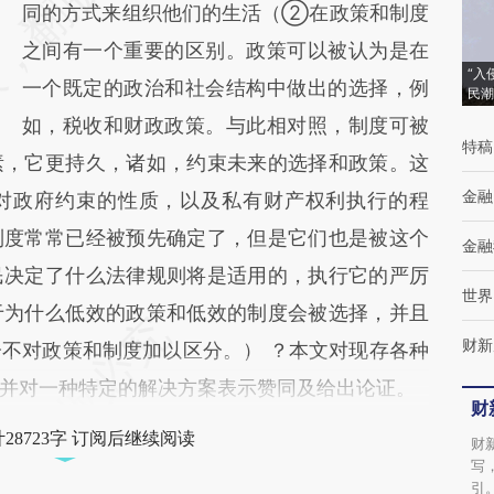
同的方式来组织他们的生活（②在政策和制度
之间有一个重要的区别。政策可以被认为是在
“入
一个既定的政治和社会结构中做出的选择，例
民潮
如，税收和财政政策。与此相对照，制度可被
特稿
素，它更持久，诸如，约束未来的选择和政策。这
金融
对政府约束的性质，以及私有财产权利执行的程
制度常常已经被预先确定了，但是它们也是被这个
金融
民决定了什么法律规则将是适用的，执行它的严厉
世界
于为什么低效的政策和低效的制度会被选择，并且
财新
不对政策和制度加以区分。） ？本文对现存各种
并对一种特定的解决方案表示赞同及给出论证。
财
28723字 订阅后继续阅读
财
写
引