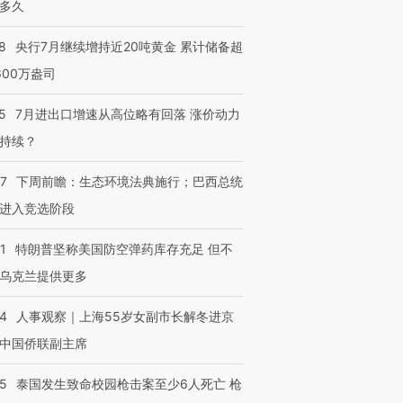
多久
8
央行7月继续增持近20吨黄金 累计储备超
600万盎司
5
7月进出口增速从高位略有回落 涨价动力
持续？
07
下周前瞻：生态环境法典施行；巴西总统
进入竞选阶段
1
特朗普坚称美国防空弹药库存充足 但不
乌克兰提供更多
24
人事观察｜上海55岁女副市长解冬进京
中国侨联副主席
45
泰国发生致命校园枪击案至少6人死亡 枪