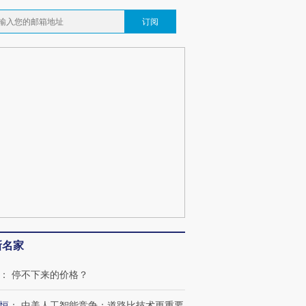
订阅
新名家
：
停不下来的价格？
恒
：
中美人工智能竞争：道路比技术更重要