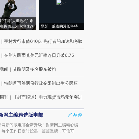
侵”还是“人道危机” 难
撕裂西班牙飞地休达
显影｜瓜农的漫长等待
｜
宇树发行市值610亿 先行者的加速和考验
｜
在岸人民币兑美元汇率连日升破6.75
我闻
｜
艾路明及多名股东被拘
｜
特朗普再签两份行政令限制出生公民权
周刊
｜
【封面报道】电力现货市场元年突进
新网主编精选版电邮
样例
新网新闻版电邮全新升级！财新网主编精心编
，每个工作日定时投递，篇篇重磅，可信可
。