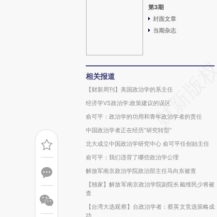
第3期
封面文章
当期杂志
相关报道
【财新周刊】美国政治学的系主任
经济学VS政治学:政策建议的误区
俞可平：政治学的功用和青年政治学者的责任
中国政治学者正在经历“研究转型”
北大成立中国政治学研究中心 俞可平任创始主任
俞可平：我们违背了哪些政治学公理
解放军南京政治学院政治部主任马向东被查
【独家】解放军南京政治学院副院长戴维民少将被
查
【台湾大选观察】台政治学者：蔡英文竞选策略成
功