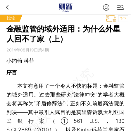
比较
T中
金融监管的域外适用：为什么外星
人回不了家（上）
2014年08月19日第4期
小约翰·科菲
序言
本文有意用了一个令人不快的标题：金融监管
的域外适用。过去那些研究“法律冲突”的学者大概
会将其称为“矛盾修辞法”，正如不久前最高法院的
判决——其中最引人瞩目的是莫里森诉澳大利亚国
民银行案（①561 U.S.，130
S.Ct.2869（2010）），以及Kiobe诉荷兰皇家石