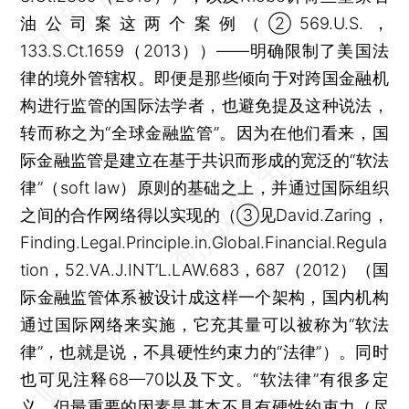
油公司案这两个案例（②569.U.S.，
133.S.Ct.1659（2013））——明确限制了美国法
律的境外管辖权。即便是那些倾向于对跨国金融机
构进行监管的国际法学者，也避免提及这种说法，
转而称之为“全球金融监管”。因为在他们看来，国
际金融监管是建立在基于共识而形成的宽泛的“软法
律”（soft law）原则的基础之上，并通过国际组织
之间的合作网络得以实现的（③见David.Zaring，
Finding.Legal.Principle.in.Global.Financial.Regula
tion，52.VA.J.INT’L.LAW.683，687（2012）（国
际金融监管体系被设计成这样一个架构，国内机构
通过国际网络来实施，它充其量可以被称为“软法
律”，也就是说，不具硬性约束力的“法律”）。同时
也可见注释68—70以及下文。“软法律”有很多定
义，但最重要的因素是基本不具有硬性约束力（尽