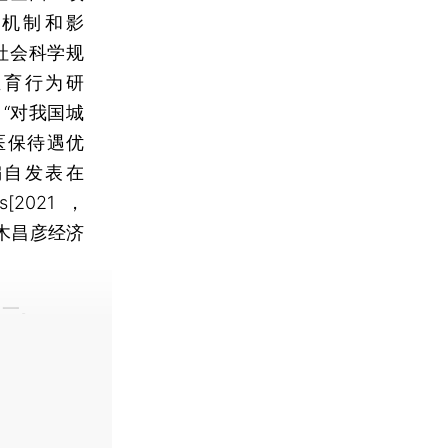
、机制和影
文社会科学规
生育行为研
目“对我国城
医保待遇优
编自发表在
ics[2021，
青木昌彦经济
一。