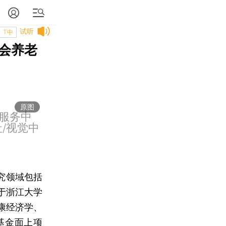
试听
T中
会养老
原图
老服务中
/视觉中
究领域包括
于浙江大学
康经济学、
基金面上项